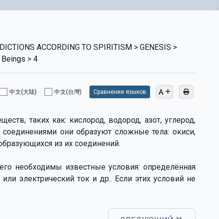
ICTIONS ACCORDING TO SPIRITISM > GENESIS >
 Beings > 4
中文(大陆)
中文(台灣)
Сравнение языков
еств, таких как: кислород, водород, азот, углерод,
и соединениями они образуют сложные тела: окиси,
 образующихся из их соединений.
ьего необходимы известные условия: определённая
 или электрический ток и др.. Если этих условий не