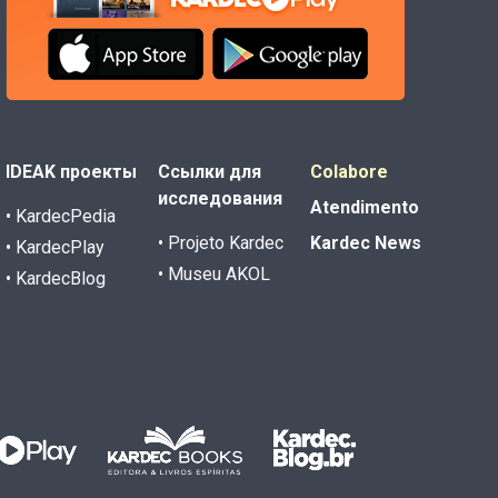
IDEAK проекты
Ссылки для
Colabore
исследования
Atendimento
• KardecPedia
• Projeto Kardec
Kardec News
• KardecPlay
• Museu AKOL
• KardecBlog