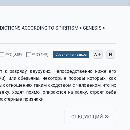
ICTIONS ACCORDING TO SPIRITISM > GENESIS >
中文(大陆)
中文(台灣)
Сравнение языков
т к разряду двуруких. Непосредственно ниже его
и), или обезьяны, некоторые породы которых, как
рых отношениях таким сходством с человеком, что их
ку, ходят прямо, опираются на палку, строят себе
арактерные признаки.
СЛЕДУЮЩИЙ