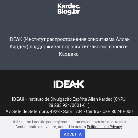
IDEAK (Институт распространения спиритизма Аллан
Кардек) поддерживает просветительские проекты
Кардека.
IDEAK
- Instituto de Divulgação Espírita Allan Kardec (CNPJ:
28.283.924/0001-61)
Av. Sete de Setembro, 4923 • Sala 1704 • Centro • CEP 80240-000
• Curitiba, PR
Utilizziamo i cookie per migliorare la tua esperienza sul nostro sito.
Continuando a navigare, accetti la nostra
Politica sulla Privacy
.
ACCETTA