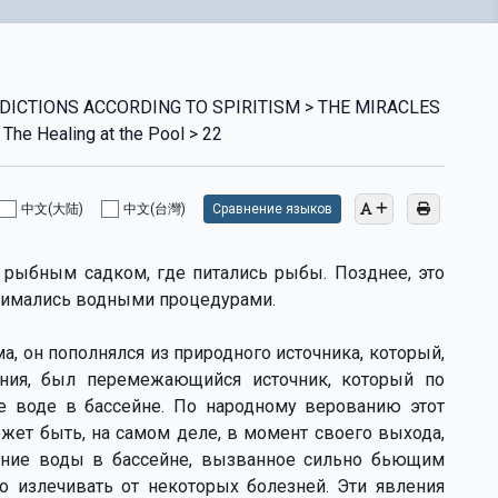
DICTIONS ACCORDING TO SPIRITISM > THE MIRACLES
e Healing at the Pool > 22
中文(大陆)
中文(台灣)
Сравнение языков
 рыбным садком, где питались рыбы. Позднее, это
анимались водными процедурами.
, он пополнялся из природного источника, который,
ения, был перемежающийся источник, который по
е воде в бассейне. По народному верованию этот
ет быть, на самом деле, в момент своего выхода,
ание воды в бассейне, вызванное сильно бьющим
о излечивать от некоторых болезней. Эти явления