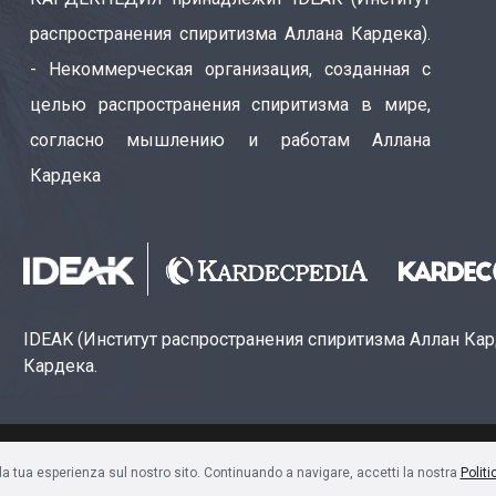
распространения спиритизма Аллана Кардека).
- Некоммерческая организация, созданная с
целью распространения спиритизма в мире,
согласно мышлению и работам Аллана
Кардека
IDEAK (Институт распространения спиритизма Аллан Ка
Кардека.
ão Espírita Allan Kardec (CNPJ: 28.283.924/0001-61)
 la tua esperienza sul nostro sito. Continuando a navigare, accetti la nostra
Politi
Sala 1704 • Centro • CEP 80240-000 • Curitiba, PR