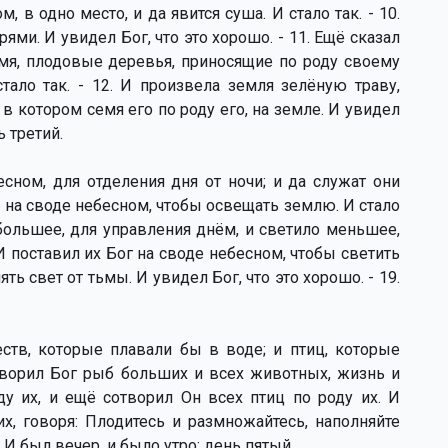
м, в одно место, и да явится суша. И стало так. - 10.
ми. И увидел Бог, что это хорошо. - 11. Ещё сказал
мя, плодовые деревья, приносящие по роду своему
тало так. - 12. И произвела земля зелёную траву,
в котором семя его по роду его, на земле. И увидел
ь третий.
есном, для отделения дня от ночи; и да служат они
ни на своде небесном, чтобы освещать землю. И стало
о большее, для управления днём, и светило меньшее,
И поставил их Бог на своде небесном, чтобы светить
ть свет от тьмы. И увидел Бог, что это хорошо. - 19.
ств, которые плавали бы в воде; и птиц, которые
творил Бог рыб больших и всех животных, жизнь и
у их, и ещё сотворил Он всех птиц по роду их. И
их, говоря: Плодитесь и размножайтесь, наполняйте
 И был вечер, и было утро: день пятый.