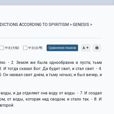
ICTIONS ACCORDING TO SPIRITISM > GENESIS >
中文(大陆)
中文(台灣)
Сравнение языков
лю. - 2. Земля же была однообразна и пуста; тьма
И тогда сказал Бог: Да будет свет, и стал свет. - 4.
5. Он назвал свет днём, а тьму ночью; и был вечер, и
воды, и да отделяет она воду от воды. - 7. И создал
м, от воды, которая над сводом; и стало так. - 8. И
 второй.