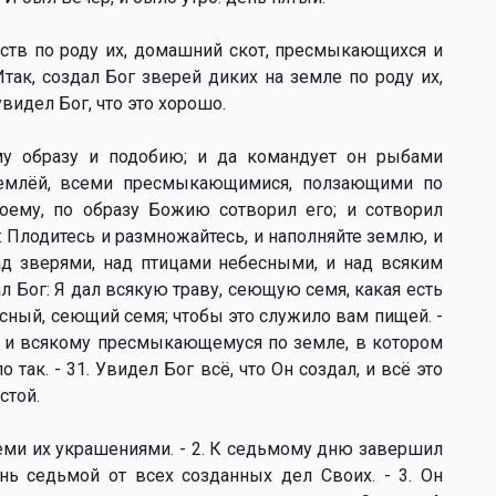
еств по роду их, домашний скот, пресмыкающихся и
 Итак, создал Бог зверей диких на земле по роду их,
видел Бог, что это хорошо.
му образу и подобию; и да командует он рыбами
землёй, всеми пресмыкающимися, ползающими по
воему, по образу Божию сотворил его; и сотворил
л: Плодитесь и размножайтесь, и наполняйте землю, и
ад зверями, над птицами небесными, и над всяким
 Бог: Я дал всякую траву, сеющую семя, какая есть
есный, сеющий семя; чтобы это служило вам пищей. -
, и всякому пресмыкающемуся по земле, в котором
так. - 31. Увидел Бог всё, что Он создал, и всё это
стой.
семи их украшениями. - 2. К седьмому дню завершил
нь седьмой от всех созданных дел Своих. - 3. Он