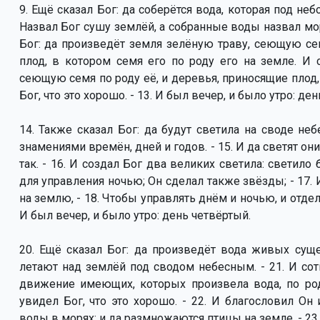
9. Ещё сказал Бог: да соберётся вода, которая под небо
Назвал Бог сушу землёй, а собранные воды назвал моря
Бог: да произведёт земля зелёную траву, сеющую се
плод, в котором семя его по роду его на земле. И с
сеющую семя по роду её, и деревья, приносящие плод, 
Бог, что это хорошо. - 13. И был вечер, и было утро: ден
14. Также сказал Бог: да будут светила на своде неб
знамениями времён, дней и годов. - 15. И да светят о
так. - 16. И создал Бог два великих светила: светил
для управления ночью; Он сделал также звёзды; - 17. 
на землю, - 18. Чтобы управлять днём и ночью, и отделя
И был вечер, и было утро: день четвёртый.
20. Ещё сказал Бог: да произведёт вода живых суще
летают над землёй под сводом небесным. - 21. И со
движение имеющих, которых произвела вода, по род
увидел Бог, что это хорошо. - 22. И благословил Он 
воды в морях; и да размножаются птицы на земле. - 23.