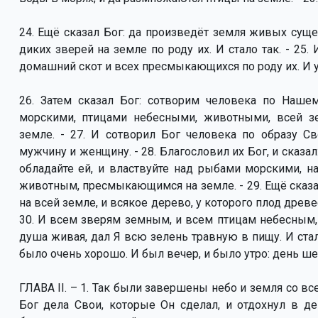
24. Ещё сказал Бог: да произведёт земля живых сущ
диких зверей на земле по роду их. И стало так. - 25.
домашний скот и всех пресмыкающихся по роду их. И у
26. Затем сказал Бог: сотворим человека по Наше
морскими, птицами небесными, животными, всей 
земле. - 27. И сотворил Бог человека по образу С
мужчину и женщину. - 28. Благословил их Бог, и сказа
обладайте ей, и властвуйте над рыбами морскими, н
животным, пресмыкающимся на земле. - 29. Ещё сказал
на всей земле, и всякое дерево, у которого плод древ
30. И всем зверям земным, и всем птицам небесным
душа живая, дал Я всю зелень травную в пищу. И стало 
было очень хорошо. И был вечер, и было утро: день ше
ГЛАВА II. – 1. Так были завершены небо и земля со в
Бог дела Свои, которые Он сделал, и отдохнул в де