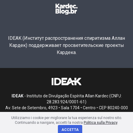
IDEAK (Институт распространения спиритизма Аллан
Кардек) поддерживает просветительские проекты
Кардека.
IDEAK
- Instituto de Divulgação Espírita Allan Kardec (CNPJ:
28.283.924/0001-61)
Av. Sete de Setembro, 4923 • Sala 1704 • Centro • CEP 80240-000
• Curitiba, PR
Utilizziamo i cookie per migliorare la tua esperienza sul nostro sito.
Continuando a navigare, accetti la nostra
Politica sulla Privacy
.
ACCETTA