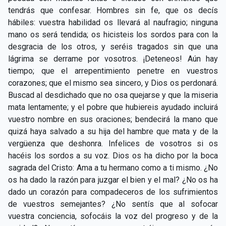
tendrás que confesar. Hombres sin fe, que os decís
hábiles: vuestra habilidad os llevará al naufragio; ninguna
mano os será tendida; os hicisteis los sordos para con la
desgracia de los otros, y seréis tragados sin que una
lágrima se derrame por vosotros. ¡Deteneos! Aún hay
tiempo; que el arrepentimiento penetre en vuestros
corazones; que el mismo sea sincero, y Dios os perdonará.
Buscad al desdichado que no osa quejarse y que la miseria
mata lentamente; y el pobre que hubiereis ayudado incluirá
vuestro nombre en sus oraciones; bendecirá la mano que
quizá haya salvado a su hija del hambre que mata y de la
vergüenza que deshonra. Infelices de vosotros si os
hacéis los sordos a su voz. Dios os ha dicho por la boca
sagrada del Cristo: Ama a tu hermano como a ti mismo. ¿No
os ha dado la razón para juzgar el bien y el mal? ¿No os ha
dado un corazón para compadeceros de los sufrimientos
de vuestros semejantes? ¿No sentís que al sofocar
vuestra conciencia, sofocáis la voz del progreso y de la