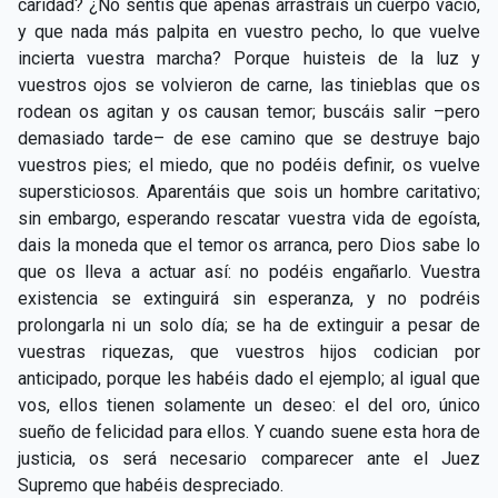
caridad? ¿No sentís que apenas arrastráis un cuerpo vacío,
y que nada más palpita en vuestro pecho, lo que vuelve
incierta vuestra marcha? Porque huisteis de la luz y
vuestros ojos se volvieron de carne, las tinieblas que os
rodean os agitan y os causan temor; buscáis salir –pero
demasiado tarde– de ese camino que se destruye bajo
vuestros pies; el miedo, que no podéis definir, os vuelve
supersticiosos. Aparentáis que sois un hombre caritativo;
sin embargo, esperando rescatar vuestra vida de egoísta,
dais la moneda que el temor os arranca, pero Dios sabe lo
que os lleva a actuar así: no podéis engañarlo. Vuestra
existencia se extinguirá sin esperanza, y no podréis
prolongarla ni un solo día; se ha de extinguir a pesar de
vuestras riquezas, que vuestros hijos codician por
anticipado, porque les habéis dado el ejemplo; al igual que
vos, ellos tienen solamente un deseo: el del oro, único
sueño de felicidad para ellos. Y cuando suene esta hora de
justicia, os será necesario comparecer ante el Juez
Supremo que habéis despreciado.