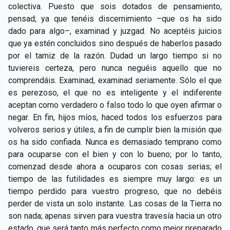
colectiva. Puesto que sois dotados de pensamiento,
pensad; ya que tenéis discernimiento –que os ha sido
dado para algo–, examinad y juzgad. No aceptéis juicios
que ya estén concluidos sino después de haberlos pasado
por el tamiz de la razón. Dudad un largo tiempo si no
tuviereis certeza, pero nunca neguéis aquello que no
comprendáis. Examinad, examinad seriamente. Sólo el que
es perezoso, el que no es inteligente y el indiferente
aceptan como verdadero o falso todo lo que oyen afirmar o
negar. En fin, hijos míos, haced todos los esfuerzos para
volveros serios y útiles, a fin de cumplir bien la misión que
os ha sido confiada. Nunca es demasiado temprano como
para ocuparse con el bien y con lo bueno; por lo tanto,
comenzad desde ahora a ocuparos con cosas serias; el
tiempo de las futilidades es siempre muy largo: es un
tiempo perdido para vuestro progreso, que no debéis
perder de vista un solo instante. Las cosas de la Tierra no
son nada; apenas sirven para vuestra travesía hacia un otro
estado, que será tanto más perfecto como mejor preparado