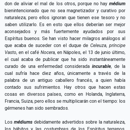
don de aliviar el mal de los otros, porque no hay
médium
bienintencionado que no sea magnetizador y curativo por
naturaleza; pero ellos ignoran que tienen ese tesoro y no
saben utilizarlo. Es en esto que ellos deberían ser mejor
aconsejados y más fuertemente ayudados por sus
Espíritus buenos. Se han visto hacer milagros análogos al
que acaba de suceder con el duque de
Celeuza
,
príncipe
Vasto
, en el café
Nocera
, en Nápoles, el 13 de junio último,
el cual acaba de publicar que ha sido instantáneamente
curado de una enfermedad considerada
incurable
, de la
cual sufría hace diez años, únicamente a través de la
palabra de un antiguo caballero francés, a quien había
contado sus sufrimientos. Hay otros que hacen estas
cosas en diversos países, como en Holanda, Inglaterra,
Francia, Suiza; pero ellos se multiplicarán con el tiempo: los
gérmenes han sido sembrados.
Los
médiums
debidamente advertidos sobre la naturaleza,
los hábitos y las costumbres de los Espíritus terrenos,