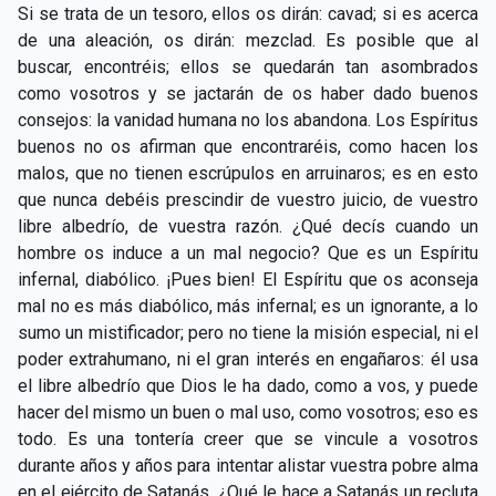
Si se trata de un tesoro, ellos os dirán: cavad; si es acerca
de una aleación, os dirán: mezclad. Es posible que al
buscar, encontréis; ellos se quedarán tan asombrados
como vosotros y se jactarán de os haber dado buenos
consejos: la vanidad humana no los abandona. Los Espíritus
buenos no os afirman que encontraréis, como hacen los
malos, que no tienen escrúpulos en arruinaros; es en esto
que nunca debéis prescindir de vuestro juicio, de vuestro
libre albedrío, de vuestra razón. ¿Qué decís cuando un
hombre os induce a un mal negocio? Que es un Espíritu
infernal, diabólico. ¡Pues bien! El Espíritu que os aconseja
mal no es más diabólico, más infernal; es un ignorante, a lo
sumo un mistificador; pero no tiene la misión especial, ni el
poder extrahumano, ni el gran interés en engañaros: él usa
el libre albedrío que Dios le ha dado, como a vos, y puede
hacer del mismo un buen o mal uso, como vosotros; eso es
todo. Es una tontería creer que se vincule a vosotros
durante años y años para intentar alistar vuestra pobre alma
en el ejército de Satanás. ¿Qué le hace a Satanás un recluta