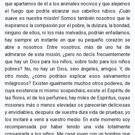
que apartamos de él a los animales nocivos y que alejamos
el fuego que podría alcanzar sus cabellos rubios. ¡Cuán
suave es nuestra misión! Somos también nosotros que le
inspiramos la compasión por el pobre, la dulzura, la bondad;
ninguno de ellos, ni los más malvados, podrían enfadarnos;
hay siempre un instante en que su pequeño corazón se
abre a nosotros. Entre vosotros, más de uno ha de
admirarse de esta misión; ¿pero no decís frecuentemente
que hay un Dios para los niños, sobre todo para los niños
pobres? No, no hay un Dios, sino ángeles, amigos. Y, de
otro modo, ¿cómo podríais explicar esos salvamentos
milagrosos? Existen igualmente muchos otros poderes, de
cuya existencia ni mismo sospecháis; existe el Espíritu de
las flores, el de los perfumes; hay miles de Espíritus, cuyas
misiones más o menos elevadas os parecerían deliciosas
y envidiables, después de vuestra dura vida de pruebas; yo
los invitaré a venir a vuestro medio. En este momento soy
recompensada por haber tenido una vida totalmente
consagrada a los niños. Me casé joven con un hombre que