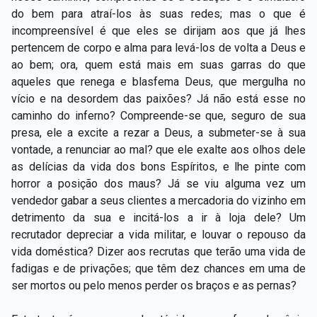
do bem para atraí-los às suas redes; mas o que é
incompreensível é que eles se dirijam aos que já lhes
pertencem de corpo e alma para levá-los de volta a Deus e
ao bem; ora, quem está mais em suas garras do que
aqueles que renega e blasfema Deus, que mergulha no
vício e na desordem das paixões? Já não está esse no
caminho do inferno? Compreende-se que, seguro de sua
presa, ele a excite a rezar a Deus, a submeter-se à sua
vontade, a renunciar ao mal? que ele exalte aos olhos dele
as delícias da vida dos bons Espíritos, e lhe pinte com
horror a posição dos maus? Já se viu alguma vez um
vendedor gabar a seus clientes a mercadoria do vizinho em
detrimento da sua e incitá-los a ir à loja dele? Um
recrutador depreciar a vida militar, e louvar o repouso da
vida doméstica? Dizer aos recrutas que terão uma vida de
fadigas e de privações; que têm dez chances em uma de
ser mortos ou pelo menos perder os braços e as pernas?