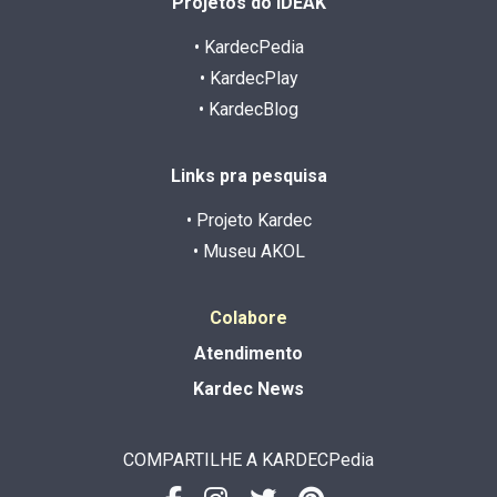
Projetos do IDEAK
• KardecPedia
• KardecPlay
• KardecBlog
Links pra pesquisa
• Projeto Kardec
• Museu AKOL
Colabore
Atendimento
Kardec News
COMPARTILHE A KARDECPedia