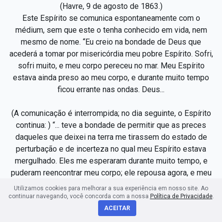
(Havre, 9 de agosto de 1863.)
Este Espírito se comunica espontaneamente com o
médium, sem que este o tenha conhecido em vida, nem
mesmo de nome. “Eu creio na bondade de Deus que
acederá a tomar por misericórdia meu pobre Espírito. Sofri,
sofri muito, e meu corpo pereceu no mar. Meu Espírito
estava ainda preso ao meu corpo, e durante muito tempo
ficou errante nas ondas. Deus...
(A comunicação é interrompida; no dia seguinte, o Espírito
continua: ) “... teve a bondade de permitir que as preces
daqueles que deixei na terra me tirassem do estado de
perturbação e de incerteza no qual meu Espírito estava
mergulhado. Eles me esperaram durante muito tempo, e
puderam reencontrar meu corpo; ele repousa agora, e meu
Espírito desprendido com dificuldade vê as faltas
Utilizamos cookies para melhorar a sua experiência em nosso site. Ao
cometidas; consumada a prova, Deus julga com justiça e
continuar navegando, você concorda com a nossa
Política de Privacidade
.
sua bondade se estende sobre os arrependidos.
ACEITAR
“Se, por muito tempo, meu Espírito vagueou com meu