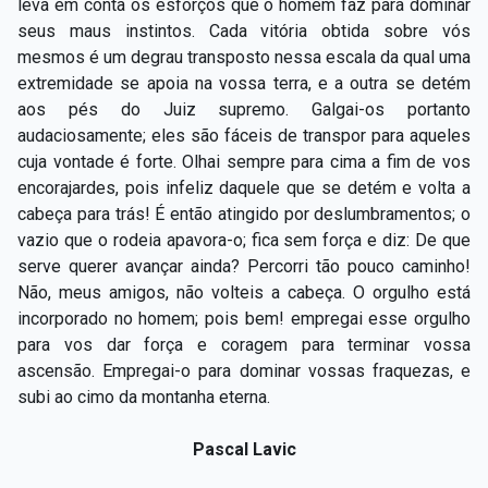
leva em conta os esforços que o homem faz para dominar
seus maus instintos. Cada vitória obtida sobre vós
mesmos é um degrau transposto nessa escala da qual uma
extremidade se apoia na vossa terra, e a outra se detém
aos pés do Juiz supremo. Galgai-os portanto
audaciosamente; eles são fáceis de transpor para aqueles
cuja vontade é forte. Olhai sempre para cima a fim de vos
encorajardes, pois infeliz daquele que se detém e volta a
cabeça para trás! É então atingido por deslumbramentos; o
vazio que o rodeia apavora-o; fica sem força e diz: De que
serve querer avançar ainda? Percorri tão pouco caminho!
Não, meus amigos, não volteis a cabeça. O orgulho está
incorporado no homem; pois bem! empregai esse orgulho
para vos dar força e coragem para terminar vossa
ascensão. Empregai-o para dominar vossas fraquezas, e
subi ao cimo da montanha eterna.
Pascal Lavic