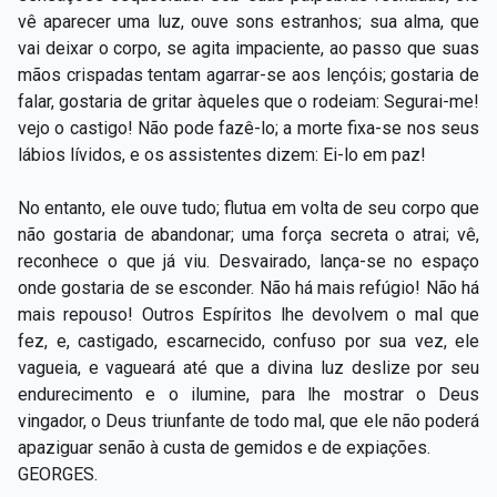
vê aparecer uma luz, ouve sons estranhos; sua alma, que
vai deixar o corpo, se agita impaciente, ao passo que suas
mãos crispadas tentam agarrar-se aos lençóis; gostaria de
falar, gostaria de gritar àqueles que o rodeiam: Segurai-me!
vejo o castigo! Não pode fazê-lo; a morte fixa-se nos seus
lábios lívidos, e os assistentes dizem: Ei-lo em paz!
No entanto, ele ouve tudo; flutua em volta de seu corpo que
não gostaria de abandonar; uma força secreta o atrai; vê,
reconhece o que já viu. Desvairado, lança-se no espaço
onde gostaria de se esconder. Não há mais refúgio! Não há
mais repouso! Outros Espíritos lhe devolvem o mal que
fez, e, castigado, escarnecido, confuso por sua vez, ele
vagueia, e vagueará até que a divina luz deslize por seu
endurecimento e o ilumine, para lhe mostrar o Deus
vingador, o Deus triunfante de todo mal, que ele não poderá
apaziguar senão à custa de gemidos e de expiações.
GEORGES.