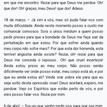
em que me encontro. Rezai para que Deus me perdoe. Oh!
que dor! Oh! graças, meu Deus! que dor! Adeus.
18 de março. – Já vim a vós, mas só pude falar-vos com
muita dificuldade. Ainda neste momento posso a custo me
comunicar convosco. Sois o único médium a quem posso
pedir preces para que a bondade de Deus me faça sair da
perturbação em que estou. Por que sofrer ainda quando
meu corpo não sofre mais? Por que esta dor horrenda, esta
terrível angústia ainda existe? Rezai, oh! rezai para que
Deus me conceda o repouso... Oh! que cruel incerteza!
Ainda estou preso ao meu corpo. Não posso senão
dificilmente ver onde posso estar; meu corpo está ali, e por
que eu ainda estou ali? Vinde orar sobre ele para que eu
seja solto desta opressão cruel. Deus aceitará, espero, me
perdoar. Vejo os Espíritos que estão perto de vós, e por
eles posso falar-vos. Rezai por mim.
6 de abril. – Sou eu que venho pedir-vos para orar por mim.