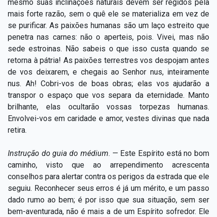
mesmo suas inclinações naturais devem ser regidos pela
mais forte razão, sem o quê ele se materializa em vez de
se purificar. As paixões humanas são um laço estreito que
penetra nas carnes: não o aperteis, pois. Vivei, mas não
sede estroinas. Não sabeis o que isso custa quando se
retorna à pátria! As paixões terrestres vos despojam antes
de vos deixarem, e chegais ao Senhor nus, inteiramente
nus. Ah! Cobri-vos de boas obras; elas vos ajudarão a
transpor o espaço que vos separa da eternidade. Manto
brilhante, elas ocultarão vossas torpezas humanas.
Envolvei-vos em caridade e amor, vestes divinas que nada
retira.
Instrução do guia do médium
. — Este Espírito está no bom
caminho, visto que ao arrependimento acrescenta
conselhos para alertar contra os perigos da estrada que ele
seguiu. Reconhecer seus erros é já um mérito, e um passo
dado rumo ao bem; é por isso que sua situação, sem ser
bem-aventurada, não é mais a de um Espírito sofredor. Ele