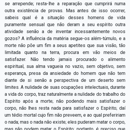
se arrepende; resta-lhe a reparação que cumprirá numa
outra existência de provas. Mas antes de isso ocorrer,
sabeis qual é a situação desses homens de vida
puramente sensual que não deram a seu espírito outra
atividade senão a de inventar incessantemente novos
gozos? A influência da matéria segue-os além-túmulo, e a
morte não põe um fim a seus apetites que sua visão, tão
limitada quanto na terra, procura em vão meios de
satisfazer. Não tendo jamais procurado o alimento
espiritual, sua alma vagueia no vazio, sem objetivo, sem
esperança, presa da ansiedade do homem que não tem
diante de si senão a perspectiva de um deserto sem
limites. A nulidade de suas ocupações intelectuais, durante
a vida do corpo, traz naturalmente a nulidade do trabalho do
Espírito após a morte; não podendo mais satisfazer o
corpo, não lhes resta nada para satisfazer o Espírito; daí
um tédio mortal cujo fim não preveem, e ao qual prefeririam
o nada; mas o nada não existe; eles puderam matar o corpo,
mas não podem matar o Espírito; portanto, é preciso que