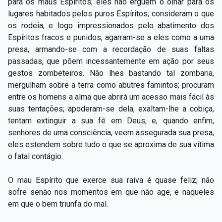
para os maus Espíritos; eles não erguem o olhar para os
lugares habitados pelos puros Espíritos; consideram o que
os rodeia, e logo impressionados pelo abatimento dos
Espíritos fracos e punidos, agarram-se a eles como a uma
presa, armando-se com a recordação de suas faltas
passadas, que põem incessantemente em ação por seus
gestos zombeteiros. Não lhes bastando tal zombaria,
mergulham sobre a terra como abutres famintos; procuram
entre os homens a alma que abrirá um acesso mais fácil às
suas tentações; apoderam-se dela, exaltam-lhe a cobiça,
tentam extinguir a sua fé em Deus, e, quando enfim,
senhores de uma consciência, veem assegurada sua presa,
eles estendem sobre tudo o que se aproxima de sua vítima
o fatal contágio.
O mau Espírito que exerce sua raiva é quase feliz; não
sofre senão nos momentos em que não age, e naqueles
em que o bem triunfa do mal.