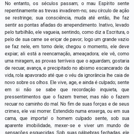
No entanto, os séculos passam; o mau Espírito sente
repentinamente as trevas invadirem-no; seu círculo de ação
se restringe; sua consciência, muda até então, lhe faz
sentir as pontas afiadas do arrependimento. Inativo, levado
pelo turbilhão, ele vagueia, sentindo, como diz a Escritura, o
pelo de sua carne se eriçar de pavor; logo um grande vazio
se faz nele, em torno dele; chegou o momento, ele deve
expiar; ali está a reencarnação, ameaçadora; ele vê, como
uma miragem, as provas terríveis que o aguardam; gostaria
de recuar, avança, e precipitado no abismo escancarado da
vida, rola apavorado até que o véu da ignorância lhe caia de
novo sobre os olhos. Ele vive, age, e ainda é culpado; sente
em si não se sabe que recordação inquieta, que
pressentimentos que o fazem tremer, mas não o fazem
recuar no caminho do mal. No fim de suas forças e de seus
crimes, ele vai morrer. Estendido numa enxerga, ou em sua
cama, que importa! o homem culpado sente, sob sua
aparente imobilidade, mexer-se e viver um mundo de
sensações esquecidas. Sob suas pálpebras fechadas, ele