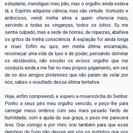
estudante, mendiguei meu pão, mas o orgulho ainda estava
lá; o Espírito adquirira ciência, mas não virtude. Instruído e
ambicioso, vendi minha alma a quem oferecia mais,
servindo a todas as vinganças, todos os ódios. Eu me
sentia culpado, mas a sede de honras, de riquezas, abafava
os gritos da minha consciência. A expiação foi ainda longa
e cruel. Enfim eu quis, em minha última encarnação,
recomeçar uma vida de luxo e de poder; pensando dominar
os obstáculos, não escutei os avisos: orgulho que me
conduziu ainda a me fiar no meu próprio julgamento, em vez
de no dos amigos protetores que não param de velar por
nós; sabes o resultado dessa última tentativa.
Hoje, enfim compreendi, e espero a misericórdia do Senhor.
Ponho a seus pés meu orgulho vencido, e peço-lhe para
carregar meus ombros com seu mais pesado fardo de
humildade; com a ajuda da sua graça, o peso me parecerá
leve. Orai comigo e por mim; orai também para que esse
demônio de fogo não devore em vós os instintos que vos