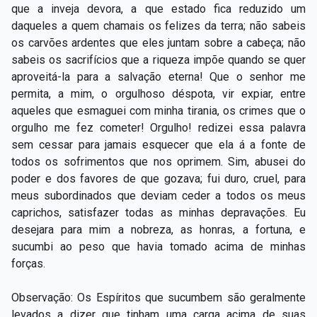
que a inveja devora, a que estado fica reduzido um
daqueles a quem chamais os felizes da terra; não sabeis
os carvões ardentes que eles juntam sobre a cabeça; não
sabeis os sacrifícios que a riqueza impõe quando se quer
aproveitá-la para a salvação eterna! Que o senhor me
permita, a mim, o orgulhoso déspota, vir expiar, entre
aqueles que esmaguei com minha tirania, os crimes que o
orgulho me fez cometer! Orgulho! redizei essa palavra
sem cessar para jamais esquecer que ela á a fonte de
todos os sofrimentos que nos oprimem. Sim, abusei do
poder e dos favores de que gozava; fui duro, cruel, para
meus subordinados que deviam ceder a todos os meus
caprichos, satisfazer todas as minhas depravações. Eu
desejara para mim a nobreza, as honras, a fortuna, e
sucumbi ao peso que havia tomado acima de minhas
forças.
Observação: Os Espíritos que sucumbem são geralmente
levados a dizer que tinham uma carga acima de suas