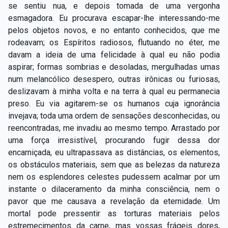
se sentiu nua, e depois tomada de uma vergonha
esmagadora. Eu procurava escapar-lhe interessando-me
pelos objetos novos, e no entanto conhecidos, que me
rodeavam; os Espíritos radiosos, flutuando no éter, me
davam a ideia de uma felicidade à qual eu não podia
aspirar; formas sombrias e desoladas, mergulhadas umas
num melancólico desespero, outras irônicas ou furiosas,
deslizavam à minha volta e na terra à qual eu permanecia
preso. Eu via agitarem-se os humanos cuja ignorância
invejava; toda uma ordem de sensações desconhecidas, ou
reencontradas, me invadiu ao mesmo tempo. Arrastado por
uma força irresistível, procurando fugir dessa dor
encarniçada, eu ultrapassava as distâncias, os elementos,
os obstáculos materiais, sem que as belezas da natureza
nem os esplendores celestes pudessem acalmar por um
instante o dilaceramento da minha consciência, nem o
pavor que me causava a revelação da eternidade. Um
mortal pode pressentir as torturas materiais pelos
estremecimentos da carne, mas vossas frágeis dores,