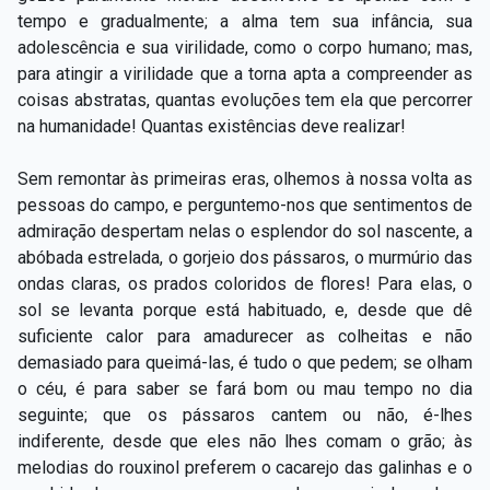
tempo e gradualmente; a alma tem sua infância, sua
adolescência e sua virilidade, como o corpo humano; mas,
para atingir a virilidade que a torna apta a compreender as
coisas abstratas, quantas evoluções tem ela que percorrer
na humanidade! Quantas existências deve realizar!
Sem remontar às primeiras eras, olhemos à nossa volta as
pessoas do campo, e perguntemo-nos que sentimentos de
admiração despertam nelas o esplendor do sol nascente, a
abóbada estrelada, o gorjeio dos pássaros, o murmúrio das
ondas claras, os prados coloridos de flores! Para elas, o
sol se levanta porque está habituado, e, desde que dê
suficiente calor para amadurecer as colheitas e não
demasiado para queimá-las, é tudo o que pedem; se olham
o céu, é para saber se fará bom ou mau tempo no dia
seguinte; que os pássaros cantem ou não, é-lhes
indiferente, desde que eles não lhes comam o grão; às
melodias do rouxinol preferem o cacarejo das galinhas e o