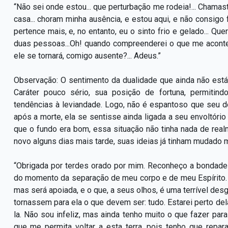
“Não sei onde estou... que perturbação me rodeia!... Cham
casa... choram minha ausência, e estou aqui, e não consig
pertence mais, e, no entanto, eu o sinto frio e gelado... Que
duas pessoas...Oh! quando compreenderei o que me acontece
ele se tornará, comigo ausente?... Adeus.”
Observação: O sentimento da dualidade que ainda não está
Caráter pouco sério, sua posição de fortuna, permitind
tendências à leviandade. Logo, não é espantoso que seu d
após a morte, ela se sentisse ainda ligada a seu envoltório
que o fundo era bom, essa situação não tinha nada de rea
novo alguns dias mais tarde, suas ideias já tinham mudado m
“Obrigada por terdes orado por mim. Reconheço a bondad
do momento da separação de meu corpo e de meu Espírito. M
mas será apoiada, e o que, a seus olhos, é uma terrível desg
tornassem para ela o que devem ser: tudo. Estarei perto dela 
la. Não sou infeliz, mas ainda tenho muito o que fazer pa
que me permita voltar a esta terra, pois tenho que repar