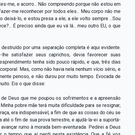
astes-me, e acorro... Não compreendo porque não estou em
o fazer-me reconhecer por todos eles... Meu corpo não me
ro deixá-lo, e estou presa a ele; a ele volto sempre ...Sou
?... É preciso ainda que eu vá lá... meu outro EU, o que
 destruído por uma separação completa é aqui evidente.
o-lhe satisfazer seus caprichos, devia favorecer suas
esprendimento tenha sido pouco rápido, e que, três dias
 corporal. Mas, como não havia nela nenhum vício sério, e
lmente penoso, e não durou por muito tempo. Evocada de
uito. Eis o que disse:
e de Deus que me poupou os sofrimentos e a apreensão
inha pobre mãe terá muita dificuldade para se resignar;
raça, era indispensável, a fim de que as coisas do céu se
até o fim de sua prova terrestre, e ajudá-la-ei a suportá-
ra avançar rumo à morada bem-aventurada. Pedirei a Deus
ar o tempo que aí perdi nesta existência. Que a fé vos