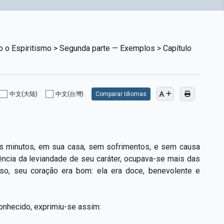
do o Espiritismo > Segunda parte — Exemplos > Capítulo
中文(大陆)
中文(台灣)
Comparar Idiomas
ns minutos, em sua casa, sem sofrimentos, e sem causa
uência da leviandade de seu caráter, ocupava-se mais das
sso, seu coração era bom: ela era doce, benevolente e
onhecido, exprimiu-se assim: