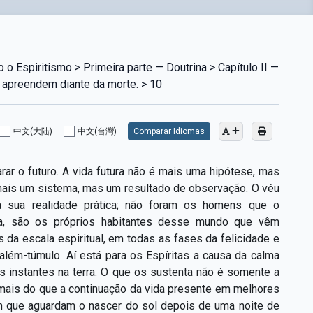
 o Espiritismo > Primeira parte — Doutrina > Capítulo II —
 apreendem diante da morte. > 10
中文(大陆)
中文(台灣)
Comparar Idiomas
rar o futuro. A vida futura não é mais uma hipótese, mas
mais um sistema, mas um resultado de observação. O véu
a sua realidade prática; não foram os homens que o
a, são os próprios habitantes desse mundo que vêm
 da escala espiritual, em todas as fases da felicidade e
além-túmulo. Aí está para os Espíritas a causa da calma
s instantes na terra. O que os sustenta não é somente a
é mais do que a continuação da vida presente em melhores
 que aguardam o nascer do sol depois de uma noite de