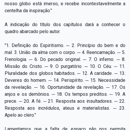
nosso globo está imerso, e recebe incontestavelmente a
centelha da inspiração."
A indicação do título dos capítulos dará a conhecer o
quadro abarcado pelo autor.
"1. Definição do Espiritismo. ─ 2. Princípio do bem e do
mal. 3. União da alma com o corpo. ─ 4. Reencarnação. ─ 5.
Frenologia. ─ 6. Do pecado original. ─ 7. O inferno. ─ 8.
Missão do Cristo. ─ 9. O purgatório. ─ 10. O Céu. ─ 11.
Pluralidade dos globos habitados. ─ 12. A caridade. ─ 13.
Deveres do homem. ─ 14. Perispírito. ─ 15. Necessidade
da revelação. ─ 16. Oportunidade da revelação. ─ 17. Os
anjos e os demônios. ─ 18. Os tempos preditos. ─ 19. A
prece. ─ 20. A fé. ─ 21. Resposta aos insultadores. ─ 22.
Resposta aos incrédulos, ateus e materialistas. ─ 23.
Apelo ao clero."
Lamentamos que a falta de espaço não nos permita