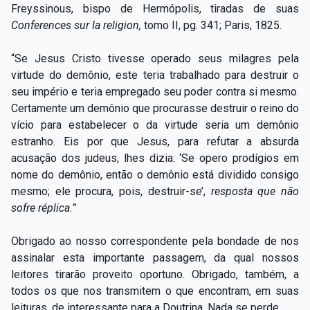
Freyssinous, bispo de Hermópolis, tiradas de suas
Conferences sur la religion,
tomo II, pg. 341; Paris, 1825.
“Se Jesus Cristo tivesse operado seus milagres pela
virtude do demônio, este teria trabalhado para destruir o
seu império e teria empregado seu poder contra si mesmo.
Certamente um demônio que procurasse destruir o reino do
vício para estabelecer o da virtude seria um demônio
estranho. Eis por que Jesus, para refutar a absurda
acusação dos judeus, lhes dizia: ‘Se opero prodígios em
nome do demônio, então o demônio está dividido consigo
mesmo; ele procura, pois, destruir-se’,
resposta que não
sofre réplica.”
Obrigado ao nosso correspondente pela bondade de nos
assinalar esta importante passagem, da qual nossos
leitores tirarão proveito oportuno. Obrigado, também, a
todos os que nos transmitem o que encontram, em suas
leituras, de interessante para a Doutrina. Nada se perde.