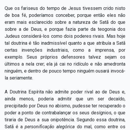
Que os fariseus do tempo de Jesus tivessem crido nisto
de boa fé, poderíamos conceber, porque então eles não
eram mais esclarecido sobre a natureza de Satã do que
sobre a de Deus, e porque fazia parte da teogonia dos
Judeus considerá-los como dois poderes rivais. Mas hoje
tal doutrina é tão inadmissível quanto a que atribuía a Satã
certas invenções industriais, como a imprensa, por
exemplo. Seus próprios defensores talvez sejam os
últimos a nela crer; ela já cai no ridículo e não amedronta
ninguém, e dentro de pouco tempo ninguém ousará invocá-
la seriamente.
A Doutrina Espírita não admite poder rival ao de Deus e,
ainda menos, poderia admitir que um ser decaído,
precipitado por Deus no abismo, pudesse ter recuperado o
poder a ponto de contrabalançar os seus desígnios, o que
tiraria de Deus a sua onipotência. Segundo essa doutrina,
Satã é a
personificação alegórica
do mal, como entre os