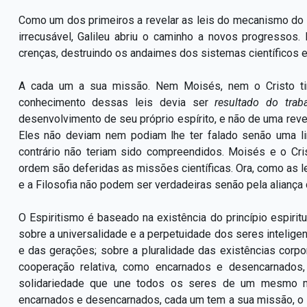
Como um dos primeiros a revelar as leis do mecanismo do
irrecusável, Galileu abriu o caminho a novos progressos
crenças, destruindo os andaimes dos sistemas científicos 
A cada um a sua missão. Nem Moisés, nem o Cristo ti
conhecimento dessas leis devia ser
resultado do tra
desenvolvimento de seu próprio espírito, e não de uma rev
Eles não deviam nem podiam lhe ter falado senão uma li
contrário não teriam sido compreendidos. Moisés e o Cri
ordem são deferidas as missões científicas. Ora, como as lei
e a Filosofia não podem ser verdadeiras senão pela aliança 
O Espiritismo é baseado na existência do princípio espirit
sobre a universalidade e a perpetuidade dos seres intelig
e das gerações; sobre a pluralidade das existências corpo
cooperação relativa, como encarnados e desencarnados,
solidariedade que une todos os seres de um mesmo m
encarnados e desencarnados, cada um tem a sua missão, o s