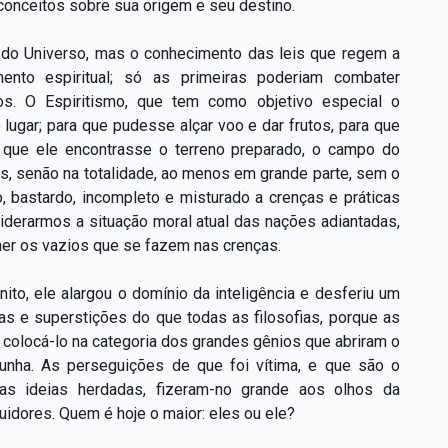
onceitos sobre sua origem e seu destino.
os do Universo, mas o conhecimento das leis que regem a
nto espiritual; só as primeiras poderiam combater
tos. O Espiritismo, que tem como objetivo especial o
lugar; para que pudesse alçar voo e dar frutos, para que
 que ele encontrasse o terreno preparado, o campo do
as, senão na totalidade, ao menos em grande parte, sem o
 bastardo, incompleto e misturado a crenças e práticas
iderarmos a situação moral atual das nações adiantadas,
er os vazios que se fazem nas crenças.
nito, ele alargou o domínio da inteligência e desferiu um
sas e superstições do que todas as filosofias, porque as
 colocá-lo na categoria dos grandes gênios que abriram o
punha. As perseguições de que foi vítima, e que são o
s ideias herdadas, fizeram-no grande aos olhos da
dores. Quem é hoje o maior: eles ou ele?