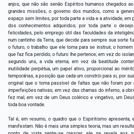
anjos, que não são senão Espíritos humanos chegados ao 
grandes missões, o governo dos mundos, como a genera
espaço sem limites, por toda parte a vida e a atividade, em 
dos conhecimentos adquiridos; por toda parte o desej
felicidades, pelo emprego útil das faculdades da inteligê
num cantinho da Terra, que decide para sempre sua sorte fut
o futuro, o trabalho que ele toma para se instruir, o hom
que faz fica perdido; o futuro lhe pertence; em vez do isola
segundo uns, a vida eterna; em vez da beatitude contem
inutilidade perpétua, um papel ativo, proporcional ao mérit
temporárias, a posição que cada um constrói para si, por 
original que o torna passível de faltas que não foram por
imperfeições nativas; em vez das chamas do inferno, a obr
fez mal; em vez de um Deus colérico e vingativo, um Deu
toda boa vontade.
Tal é, em resumo, o quadro que o Espiritismo apresenta, 
manifestam. Não é mais uma simples teoria, mas um resul
ponto de vista sente-se crescer; ele se revela aos s