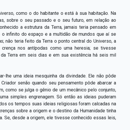
iverso, como o do habitante o está à sua habitação. Na
ias, sobre o seu passado e o seu futuro, em relação ao
nhecido a estrutura da Terra, jamais teria pensado em
o o infinito do espaço e a multidão de mundos que aí se
as
;
não teria feito da Terra o ponto central do Universo, a
a crença nos antípodas como uma heresia; se tivesse
o da Terra em seis dias e em sua existência há seis mil
ar-lhe uma ideia mesquinha da divindade. Ele não pôde
do Criador senão quando seu pensamento pôde abarcar a
m, como se julga o gênio de um mecânico pelo conjunto,
 uma simples engrenagem. Só então as ideias puderam
odos os tempos suas ideias religiosas foram calcadas na
 crenças sobre a origem e o destino da Humanidade tinha
a. Se, desde a origem, ele tivesse conhecido essas leis,