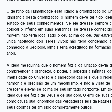
O destino da Humanidade está ligado à organização do Un
ignorância desta organização, o homem deve ter tido ide
estado de seus conhecimentos. Se ele tivesse sempre co
colocar o inferno em suas entranhas; se tivesse conhecid
movem, não teria localizado o céu acima do
céu das estrel
única habitação dos seres vivos; não teria condenado 
conhecido a Geologia, jamais teria acreditado na formaçã
anos.
A ideia mesquinha que o homem fazia da Criação devia d
compreender a grandeza, o poder, a sabedoria infinitas 
imensidade do Universo e a sabedoria das leis que o rege
harmonia e precisão de um mecanismo, e não à vista de
crescer e elevar-se acima de seu limitado horizonte. Em t
ideia que ele fazia de Deus e de sua obra. O erro de suas
como causa sua ignorância das verdadeiras leis da Naturez
seus dogmas teriam sido completamente outros.