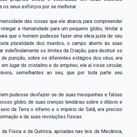
ra os seus esforços por se melhorar.
imensidade das coisas que ele abarca; para compreender
 relegar a Humanidade para um pequeno globo, limitar a
a; para que o homem pudesse fazer uma ideia justa de seu
 pela pluralidade dos mundos, o campo aberto às suas
ar indefinidamente os limites da Criação, para destruir os
de punição, sobre os diferentes estágios dos céus, era
 lugar do cristalino e do empíreo, ele aí visse circular,
áveis, semelhantes ao seu; que por toda parte seu
 homem pudesse desfazer-se de suas mesquinhas e falsas
nosso globo, de suas crenças lendárias sobre o dilúvio e
seio da Terra o inferno e o império de Satã, era preciso
formação e de suas revoluções físicas.
da Física e da Química, apoiadas nas leis da Mecânica,