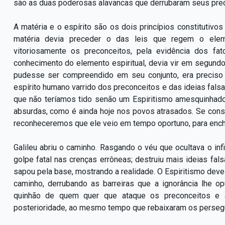
são as duas poderosas alavancas que derrubaram seus prec
A matéria e o espírito são os dois princípios constitutiv
matéria devia preceder o das leis que regem o eleme
vitoriosamente os preconceitos, pela evidência dos fa
conhecimento do elemento espiritual, devia vir em segundo 
pudesse ser compreendido em seu conjunto, era preciso
espírito humano varrido dos preconceitos e das ideias fals
que não teríamos tido senão um Espiritismo amesquinhado,
absurdas, como é ainda hoje nos povos atrasados. Se cons
reconheceremos que ele veio em tempo oportuno, para ench
Galileu abriu o caminho. Rasgando o véu que ocultava o infi
golpe fatal nas crenças errôneas; destruiu mais ideias fal
sapou pela base, mostrando a realidade. O Espiritismo deve
caminho, derrubando as barreiras que a ignorância lhe o
quinhão de quem quer que ataque os preconceitos e a
posterioridade, ao mesmo tempo que rebaixaram os persegui