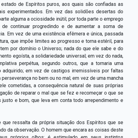
estado de Espíritos puros, aos quais são confiadas as
is experimentados. Em vez das solidões desertas do
parte alguma a ociosidade inútil; por toda parte o emprego
o de continuar progredindo e de aumentar a soma de
ncia. Em vez de uma existência efêmera e única, passada
ura, que impõe limites ao progresso e torna estéril, para
em tem por domínio o Universo; nada do que ele sabe e do
mento egoísta, a solidariedade universal; em vez do nada,
plativa perpétua, segundo outros, que a tornaria uma
o adquirido; em vez de castigos irremissíveis por faltas
sua perseverança no bem ou no mal; em vez de uma mancha
 ele cometidas, a consequência natural de suas próprias
igação de reparar o mal que se fez e recomeçar o que se
s justo e bom, que leva em conta todo arrependimento e
e que ressalta da própria situação dos Espíritos que se
tado da observação. O homem que encara as coisas deste
eus próprios olhos; é estimulado em seus instintos