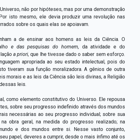
 Universo, não por hipóteses, mas por uma demonstração
. Por isto mesmo, ele devia produzir uma revolução nas
errados sobre os quais elas se apoiavam.
nham a de ensinar aos homens as leis da Ciência. O
balho e das pesquisas do
homem,
da atividade e do
elação
a priori,
que lhe tivesse dado o saber sem esforço.
nguagem apropriada ao seu estado intelectual, pois do
sto tiveram sua função moralizadora. A gênios de outra
s morais e as leis da Ciência são leis divinas, a Religião
dessas leis.
ual, como elemento constitutivo do Universo. Ele repousa
entes, sobre seu progresso indefinido através dos mundos
rais necessárias ao seu progresso individual; sobre sua
 na obra geral, na medida do progresso realizado; na
undo e dos mundos entre si. Nesse vasto conjunto,
eu papel, deveres a cumprir, desde o mais ínfimo até os