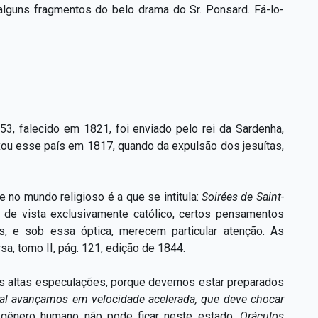
alguns fragmentos do belo drama do Sr. Ponsard. Fá-lo-
, falecido em 1821, foi enviado pelo rei da Sardenha,
ixou esse país em 1817, quando da expulsão dos jesuítas,
e no mundo religioso é a que se intitula:
Soirées de Saint-
 de vista exclusivamente católico, certos pensamentos
, e sob essa óptica, merecem particular atenção. As
a, tomo II, pág. 121, edição de 1844.
as altas especulações, porque devemos estar preparados
al avançamos em velocidade acelerada, que deve chocar
O gênero humano não pode ficar neste estado.
Oráculos