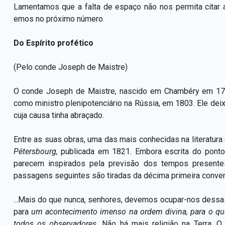
Lamentamos que a falta de espaço não nos permita citar 
emos no próximo número.
Do Espírito profético
(Pelo conde Joseph de Maistre)
O conde Joseph de Maistre, nascido em Chambéry em 1753
como ministro plenipotenciário na Rússia, em 1803. Ele de
cuja causa tinha abraçado.
Entre as suas obras, uma das mais conhecidas na literatura 
Pétersbourg,
publicada em 1821. Embora escrita do ponto
parecem inspirados pela previsão dos tempos presentes
passagens seguintes são tiradas da décima primeira convers
...Mais do que nunca, senhores, devemos ocupar-nos dess
para
um acontecimento imenso na ordem divina, para o qu
todos os observadores.
Não há mais religião na Terra. 