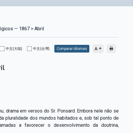
ógicos — 1867 > Abril
中文(大陆)
中文(台灣)
Comparar Idiomas
il
eu
, drama em versos do Sr. Ponsard. Embora nele não se
o da pluralidade dos mundos habitados e, sob tal ponto de
madas a favorecer o desenvolvimento da doutrina,