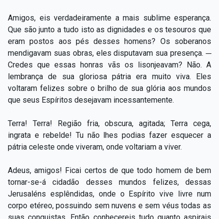
Amigos, eis verdadeiramente a mais sublime esperança.
Que são junto a tudo isto as dignidades e os tesouros que
eram postos aos pés desses homens? Os soberanos
mendigavam suas obras, eles disputavam sua presença. ─
Credes que essas honras vãs os lisonjeavam? Não. A
lembrança de sua gloriosa pátria era muito viva. Eles
voltaram felizes sobre o brilho de sua glória aos mundos
que seus Espíritos desejavam incessantemente.
Terra! Terra! Região fria, obscura, agitada; Terra cega,
ingrata e rebelde! Tu não lhes podias fazer esquecer a
pátria celeste onde viveram, onde voltariam a viver.
Adeus, amigos! Ficai certos de que todo homem de bem
tornar-se-á cidadão desses mundos felizes, dessas
Jerusaléns esplêndidas, onde o Espírito vive livre num
corpo etéreo, possuindo sem nuvens e sem véus todas as
suas conquistas. Então conhecereis tudo quanto aspirais