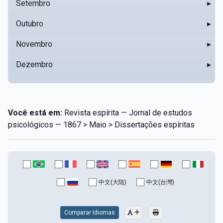
Setembro
▸
Outubro
▸
Novembro
▸
Dezembro
▸
Você está em:
Revista espírita — Jornal de estudos
psicológicos — 1867 > Maio > Dissertações espíritas
中文(大陆)
中文(台灣)
Comparar Idiomas