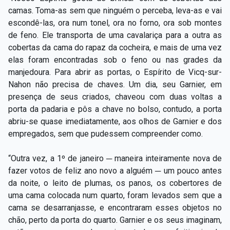
camas. Toma-as sem que ninguém o perceba, leva-as e vai
escondê-las, ora num tonel, ora no forno, ora sob montes
de feno. Ele transporta de uma cavalariça para a outra as
cobertas da cama do rapaz da cocheira, e mais de uma vez
elas foram encontradas sob o feno ou nas grades da
manjedoura. Para abrir as portas, o Espírito de Vicq-sur-
Nahon não precisa de chaves. Um dia, seu Garnier, em
presença de seus criados, chaveou com duas voltas a
porta da padaria e pôs a chave no bolso, contudo, a porta
abriu-se quase imediatamente, aos olhos de Garnier e dos
empregados, sem que pudessem compreender como.
“Outra vez, a 1º de janeiro ─ maneira inteiramente nova de
fazer votos de feliz ano novo a alguém ─ um pouco antes
da noite, o leito de plumas, os panos, os cobertores de
uma cama colocada num quarto, foram levados sem que a
cama se desarranjasse, e encontraram esses objetos no
chão, perto da porta do quarto. Garnier e os seus imaginam,