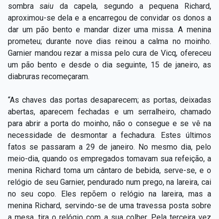
sombra
saiu
da capela, segundo a pequena Richard,
aproximou-se dela e a encarregou de convidar os donos a
dar um pão bento e mandar dizer uma missa. A menina
prometeu; durante nove dias reinou a calma no moinho.
Garnier mandou rezar a missa pelo cura de Vicq, ofereceu
um pão bento e desde o dia seguinte, 15 de janeiro, as
diabruras recomeçaram.
“As chaves das portas desaparecem; as portas, deixadas
abertas, aparecem fechadas e um serralheiro, chamado
para abrir a porta do moinho, não o consegue e se vê na
necessidade de desmontar a fechadura. Estes últimos
fatos se passaram a 29 de janeiro. No mesmo dia, pelo
meio-dia, quando os empregados tomavam sua refeição, a
menina Richard toma um cântaro de bebida, serve-se, e o
relógio de seu Garnier, pendurado num prego, na lareira, cai
no seu copo. Eles repõem o relógio na lareira, mas a
menina Richard, servindo-se de uma travessa posta sobre
a mesa, tira o relógio com a sua colher. Pela terceira vez