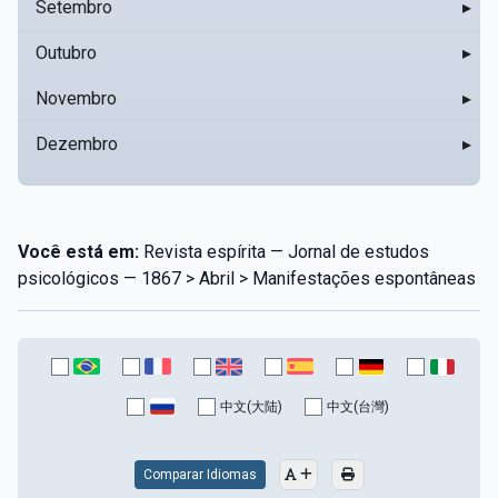
Setembro
▸
Outubro
▸
Novembro
▸
Dezembro
▸
Você está em:
Revista espírita — Jornal de estudos
psicológicos — 1867 > Abril > Manifestações espontâneas
中文(大陆)
中文(台灣)
Comparar Idiomas