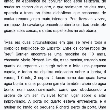
então, na esperança de conjurar toda essa feitiçaria, de
mudar as camas de quarto, o que realmente se deu; mas,
operada a troca, os fatos diabólicos que acabamos de
contar recomeçaram mais intensos. Por diversas vezes,
um rapaz da cavalariça encontrou aberto um baú onde ele
guarda suas coisas, e estas espalhadas na estrebaria.
“Mas eis duas circunstâncias em que se revela toda a
diabólica habilidade do Espírito. Entre os domésticos de
“seu” Garnier encontra-se uma mocinha de 13 anos,
chamada Marie Richard. Um dia, essa menina, estando num
quarto, de repente viu surgir sobre o leito uma pequena
capela, e todos os objetos colocados sobre a lareira, 4
vasos, 1 Cristo, 3 copos, 2 taças numa das quais havia
água benta, e uma pequena garrafa também cheia de água
benta, irem sucessivamente, como que obedecendo à
ordem de um ser invisível, tomar lugar sobre o altar
improvisado. A porta do quarto estava entreaberta, e a
mulher do irmão da pequena Richard, perto da porta. Uma