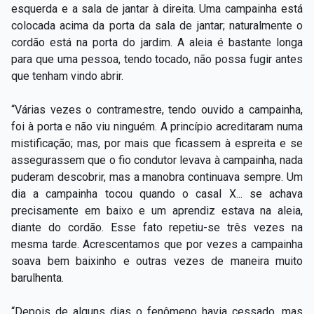
esquerda e a sala de jantar à direita. Uma campainha está
colocada acima da porta da sala de jantar; naturalmente o
cordão está na porta do jardim. A aleia é bastante longa
para que uma pessoa, tendo tocado, não possa fugir antes
que tenham vindo abrir.
“Várias vezes o contramestre, tendo ouvido a campainha,
foi à porta e não viu ninguém. A princípio acreditaram numa
mistificação; mas, por mais que ficassem à espreita e se
assegurassem que o fio condutor levava à campainha, nada
puderam descobrir, mas a manobra continuava sempre. Um
dia a campainha tocou quando o casal X... se achava
precisamente em baixo e um aprendiz estava na aleia,
diante do cordão. Esse fato repetiu-se três vezes na
mesma tarde. Acrescentamos que por vezes a campainha
soava bem baixinho e outras vezes de maneira muito
barulhenta.
“Depois de alguns dias o fenômeno havia cessado, mas