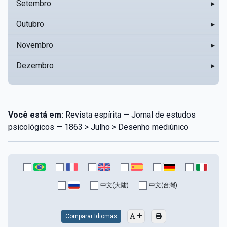
Setembro
▸
Outubro
▸
Novembro
▸
Dezembro
▸
Você está em:
Revista espírita — Jornal de estudos
psicológicos — 1863 > Julho > Desenho mediúnico
中文(大陆)
中文(台灣)
Comparar Idiomas