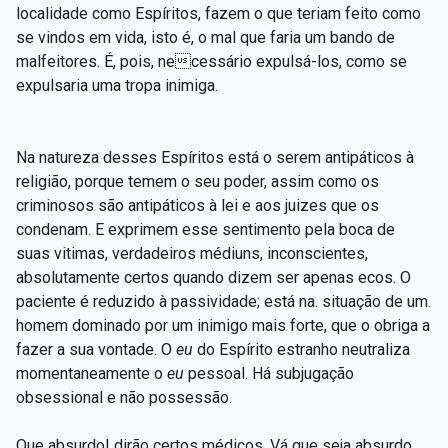
localidade como Espíritos, fazem o que teriam feito como
se vindos em vida, isto é, o mal que faria um bando de
malfeitores. É, pois, necessário expulsá-los, como se
expulsaria uma tropa inimiga.
Na natureza desses Espíritos está o serem antipáticos à
religião, porque temem o seu poder, assim como os
criminosos são antipáticos à lei e aos juizes que os
condenam. E exprimem esse sentimento pela boca de
suas vitimas, verdadeiros médiuns, inconscientes,
absolutamente certos quando dizem ser apenas ecos. O
paciente é reduzido à passividade; está na. situação de um.
homem dominado por um inimigo mais forte, que o obriga a
fazer a sua vontade. O
eu
do Espírito estranho neutraliza
momentaneamente o
eu
pessoal. Há subjugação
obsessional e não possessão.
Que absurdo! dirão certos médicos. Vá que seja absurdo,