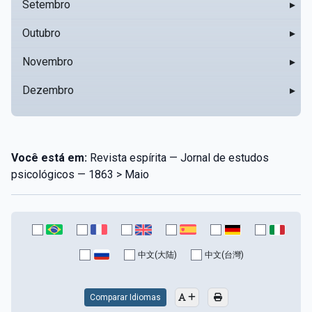
Setembro
▸
Outubro
▸
Novembro
▸
Dezembro
▸
Você está em:
Revista espírita — Jornal de estudos
psicológicos — 1863 > Maio
中文(大陆)
中文(台灣)
Comparar Idiomas