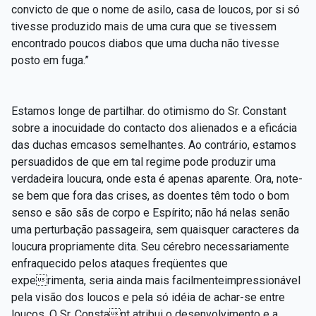
convicto de que o nome de asilo, casa de loucos, por si só
tivesse produzido mais de uma cura que se tivessem
encontrado poucos diabos que uma ducha não tivesse
posto em fuga.”
Estamos longe de partilhar. do otimismo do Sr. Constant
sobre a inocuidade do contacto dos alienados e a eficácia
das duchas emcasos semelhantes. Ao contrário, estamos
persuadidos de que em tal regime pode produzir uma
verdadeira loucura, onde esta é apenas aparente. Ora, note-
se bem que fora das crises, as doentes têm todo o bom
senso e são sãs de corpo e Espírito; não há nelas senão
uma perturbação passageira, sem quaisquer caracteres da
loucura propriamente dita. Seu cérebro necessariamente
enfraquecido pelos ataques freqüentes que
experimenta, seria ainda mais facilmenteimpressionável
pela visão dos loucos e pela só idéia de achar-se entre
loucos, O Sr. Constant atribui o desenvolvimento e a