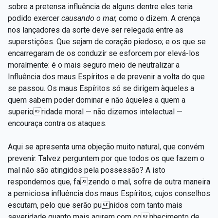
sobre a pretensa influência de alguns dentre eles teria
podido exercer
causando o mar,
como o dizem. A crença
nos lançadores da sorte deve ser relegada entre as
superstições. Que sejam de coração piedoso; e os que se
encarregaram de os conduzir se esforcem por elevá-los
moralmente: é o mais seguro meio de neutralizar a
Influência dos maus Espíritos e de prevenir a volta do que
se passou. Os maus Espíritos só se dirigem àqueles a
quem sabem poder dominar e não àqueles a quem a
superioridade moral — não dizemos intelectual —
encouraça contra os ataques.
Aqui se apresenta uma objeção muito natural, que convém
prevenir. Talvez perguntem por que todos os que fazem o
mal não são atingidos pela possessão? A isto
respondemos que, fazendo o mal, sofre de outra maneira
a perniciosa influência dos maus Espíritos, cujos conselhos
escutam, pelo que serão punidos com tanto mais
severidade quanto mais agirem com conhecimento de