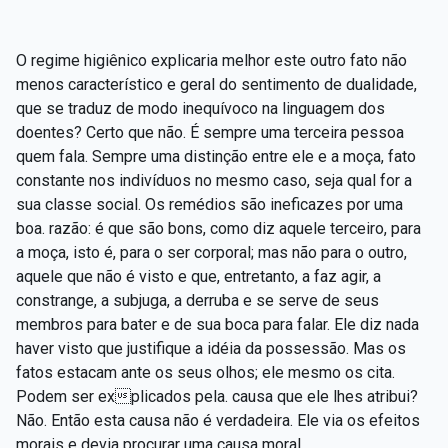
O regime higiênico explicaria melhor este outro fato não
menos característico e geral do sentimento de dualidade,
que se traduz de modo inequívoco na linguagem dos
doentes? Certo que não. É sempre uma terceira pessoa
quem fala. Sempre uma distinção entre ele e a moça, fato
constante nos indivíduos no mesmo caso, seja qual for a
sua classe social. Os remédios são ineficazes por uma
boa. razão: é que são bons, como diz aquele terceiro, para
a moça, isto é, para o ser corporal; mas não para o outro,
aquele que não é visto e que, entretanto, a faz agir, a
constrange, a subjuga, a derruba e se serve de seus
membros para bater e de sua boca para falar. Ele diz nada
haver visto que justifique a idéia da possessão. Mas os
fatos estacam ante os seus olhos; ele mesmo os cita.
Podem ser explicados pela. causa que ele lhes atribui?
Não. Então esta causa não é verdadeira. Ele via os efeitos
morais e devia procurar uma causa moral.