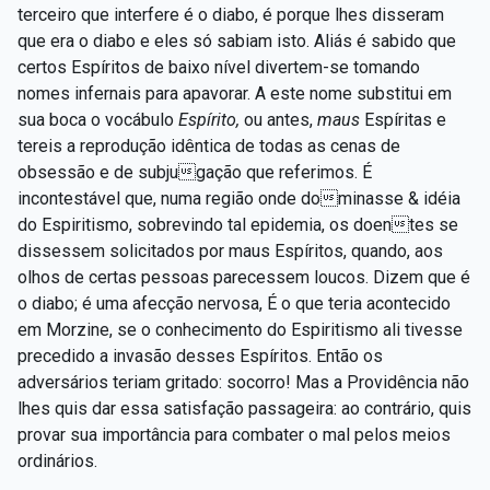
terceiro que interfere é o diabo, é porque lhes disseram
que era o diabo e eles só sabiam isto. Aliás é sabido que
certos Espíritos de baixo nível divertem-se tomando
nomes infernais para apavorar. A este nome substitui em
sua boca o vocábulo
Espírito,
ou antes,
maus
Espíritas e
tereis a reprodução idêntica de todas as cenas de
obsessão e de subjugação que referimos. É
incontestável que, numa região onde dominasse & idéia
do Espiritismo, sobrevindo tal epidemia, os doentes se
dissessem solicitados por maus Espíritos, quando, aos
olhos de certas pessoas parecessem loucos. Dizem que é
o diabo; é uma afecção nervosa, É o que teria acontecido
em Morzine, se o conhecimento do Espiritismo ali tivesse
precedido a invasão desses Espíritos. Então os
adversários teriam gritado: socorro! Mas a Providência não
lhes quis dar essa satisfação passageira: ao contrário, quis
provar sua importância para combater o mal pelos meios
ordinários.