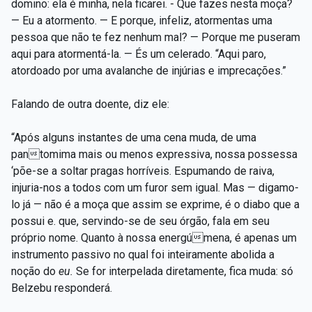
domino: ela é minha, nela ficarei. - Que fazes nesta moça?
— Eu a atormento. — E porque, infeliz, atormentas uma
pessoa que não te fez nenhum mal? — Porque me puseram
aqui para atormentá-la. — És um celerado. “Aqui paro,
atordoado por uma avalanche de injúrias e imprecações.”
Falando de outra doente, diz ele:
“Após alguns instantes de uma cena muda, de uma
pantomima mais ou menos expressiva, nossa possessa
‘põe-se a soltar pragas horríveis. Espumando de raiva,
injuria-nos a todos com um furor sem igual. Mas — digamo-
lo já — não é a moça que assim se exprime, é o diabo que a
possui e. que, servindo-se de seu órgão, fala em seu
próprio nome. Quanto à nossa energúmena, é apenas um
instrumento passivo no qual foi inteiramente abolida a
noção do
eu.
Se for interpelada diretamente, fica muda: só
Belzebu responderá.