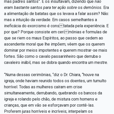
mas padres santos”. E os insultavam, dizendo que
não
eram bastante santos para ter ação sobre
os
demônios.
Era
a alimentação de batatas que os levava a falar assim? Não:
mas a intuição da verdade. Em casos semelhantes a
ineficácia do exorcismo é constatada pela experiência. E
por que? Porque consiste em cerimônias e formulas de
que se riem os maus Espíritos, ao passo que cedem ao
ascendente moral que lhe impõem; vêem que os querem
dominar por meios impotentes e querem mostrar-se mais
fortes. São como o cavalo passarinheiro que derruba o
cavaleiro inábil, mas se dobra quando encontra um mestre.
“Numa dessas cerimônias, “diz o Dr. Chiara, “houve na
igreja, onde haviam reunido todos os doentes, um tumulto
horrível. Todas as mulheres caíram em crise
simultaneamente, derrubando, quebrando os bancos da
igreja e rolando pelo chão, de mistura com homens e
crianças, que em vão se esforçavam por contê-las.
Proferem juras horríveis e incríveis; interpelam os