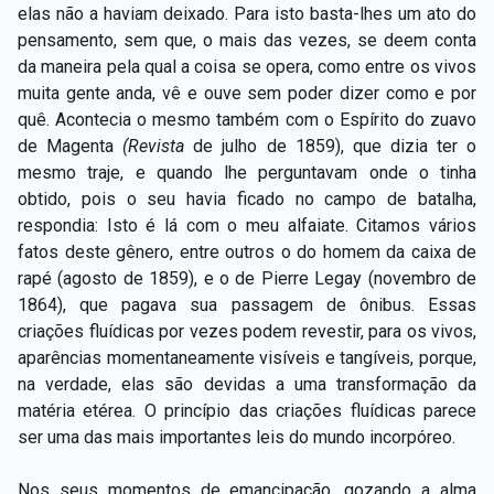
elas não a haviam deixado. Para isto basta-lhes um ato do
pensamento, sem que, o mais das vezes, se deem conta
da maneira pela qual a coisa se opera, como entre os vivos
muita gente anda, vê e ouve sem poder dizer como e por
quê. Acontecia o mesmo também com o Espírito do zuavo
de Magenta
(Revista
de julho de 1859),
que dizia ter o
mesmo traje, e quando lhe perguntavam onde o tinha
obtido, pois o seu havia ficado no campo de batalha,
respondia: Isto é lá com o meu alfaiate. Citamos vários
fatos deste gênero, entre outros o do homem da caixa de
rapé (agosto de 1859), e o de Pierre Legay (novembro de
1864), que pagava sua passagem de ônibus. Essas
criações fluídicas por vezes podem revestir, para os vivos,
aparências momentaneamente visíveis e tangíveis, porque,
na verdade, elas são devidas a uma transformação da
matéria etérea. O princípio das criações fluídicas parece
ser uma das mais importantes leis do mundo incorpóreo.
Nos seus momentos de emancipação, gozando a alma