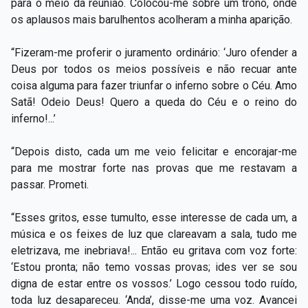
para o meio da reunião. Colocou-me sobre um trono, onde
os aplausos mais barulhentos acolheram a minha aparição.
“Fizeram-me proferir o juramento ordinário: ‘Juro ofender a
Deus por todos os meios possíveis e não recuar ante
coisa alguma para fazer triunfar o inferno sobre o Céu. Amo
Satã! Odeio Deus! Quero a queda do Céu e o reino do
inferno!...’
“Depois disto, cada um me veio felicitar e encorajar-me
para me mostrar forte nas provas que me restavam a
passar. Prometi.
“Esses gritos, esse tumulto, esse interesse de cada um, a
música e os feixes de luz que clareavam a sala, tudo me
eletrizava, me inebriava!... Então eu gritava com voz forte:
‘Estou pronta; não temo vossas provas; ides ver se sou
digna de estar entre os vossos.’ Logo cessou todo ruído,
toda luz desapareceu. ‘Anda’, disse-me uma voz. Avancei