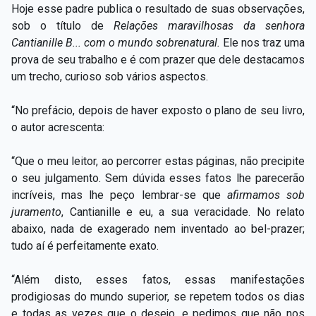
Hoje esse padre publica o resultado de suas observações,
sob o título de
Relações maravilhosas da senhora
Cantianille B... com o mundo sobrenatural.
Ele nos traz uma
prova de seu trabalho e é com prazer que dele destacamos
um trecho, curioso sob vários aspectos.
“No prefácio, depois de haver exposto o plano de seu livro,
o autor acrescenta:
“Que o meu leitor, ao percorrer estas páginas, não precipite
o seu julgamento. Sem dúvida esses fatos lhe parecerão
incríveis, mas lhe peço lembrar-se que
afirmamos sob
juramento
,
Cantianille e eu, a sua veracidade. No relato
abaixo, nada de exagerado nem inventado ao bel-prazer;
tudo aí é perfeitamente exato.
“Além disto, esses fatos, essas manifestações
prodigiosas do mundo superior, se repetem todos os dias
e todas as vezes que o desejo, e pedimos que não nos