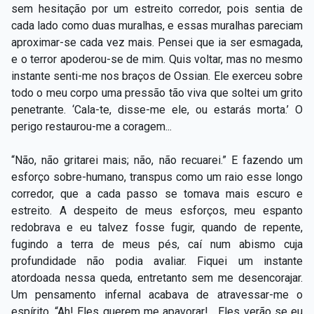
sem hesitação por um estreito corredor, pois sentia de
cada lado como duas muralhas, e essas muralhas pareciam
aproximar-se cada vez mais. Pensei que ia ser esmagada,
e o terror apoderou-se de mim. Quis voltar, mas no mesmo
instante senti-me nos braços de Ossian. Ele exerceu sobre
todo o meu corpo uma pressão tão viva que soltei um grito
penetrante. ‘Cala-te, disse-me ele, ou estarás morta.’ O
perigo restaurou-me a coragem...
“Não, não gritarei mais; não, não recuarei.” E fazendo um
esforço sobre-humano, transpus como um raio esse longo
corredor, que a cada passo se tomava mais escuro e
estreito. A despeito de meus esforços, meu espanto
redobrava e eu talvez fosse fugir, quando de repente,
fugindo a terra de meus pés, caí num abismo cuja
profundidade não podia avaliar. Fiquei um instante
atordoada nessa queda, entretanto sem me desencorajar.
Um pensamento infernal acabava de atravessar-me o
espírito. “Ah! Eles querem me apavorar!... Eles verão se eu