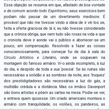
Essa objeção se resumia em que,
afastado de boa vontade
e de comum acordo todo Espiritismo,
seus exercícios bem
podiam não passar de um divertimento medíocre. É
provável que não me tivesse vindo a ideia de ir vê-los se,
feita a oferta graciosa de lá ir, eu não tivesse considerado
que a crônica obriga, que nem tudo são rosas na vida e que
o cronista deve ir aonde vai o público e aborrecer-se um
pouco, em compensação. Resolvido a fazer as coisas
conscienciosamente, para começar fui de dia à sala do
Círculo Artístico e Literário,
onde se ocupavam na
montagem do famoso armário. Vi-o ainda incompleto, à luz
do dia, e despido de toda a sua ‘poesia’. Se às ruínas são
necessárias a solidão e as sombras da noite, aos ‘truques’
dos prestidigitadores são necessárias a luz do gás, a
multidão crédula e a distância. Mas os irmãos Davenport
são bons artistas e põem as cartas na mesa. Podia-se ver,
e entrava quem quisesse. Um criado americano montava o
armário com tranquilidade; os violões, os pandeiros, as