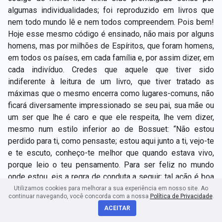
algumas individualidades; foi reproduzido em livros que
nem todo mundo lê e nem todos compreendem. Pois bem!
Hoje esse mesmo código é ensinado, não mais por alguns
homens, mas por milhões de Espíritos, que foram homens,
em todos os países, em cada família e, por assim dizer, em
cada indivíduo. Credes que aquele que tiver sido
indiferente à leitura de um livro, que tiver tratado as
máximas que o mesmo encerra como lugares-comuns, não
ficará diversamente impressionado se seu pai, sua mãe ou
um ser que lhe é caro e que ele respeita, lhe vem dizer,
mesmo num estilo inferior ao de Bossuet: “Não estou
perdido para ti, como pensaste; estou aqui junto a ti, vejo-te
e te escuto, conheço-te melhor que quando estava vivo,
porque leio o teu pensamento. Para ser feliz no mundo
onde estou, eis a regra de conduta a seguir; tal ação é boa
e tal outra é má, etc.” Como vedes, é um ensino direto ou,
Utilizamos cookies para melhorar a sua experiência em nosso site. Ao
continuar navegando, você concorda com a nossa
Política de Privacidade
.
se preferirdes, um novo meio de publicidade, tanto mais
ACEITAR
eficaz porque vai direto ao coração; porque nada custa;