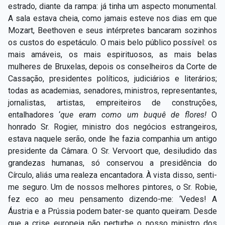
estrado, diante da rampa: já tinha um aspecto monumental.
A sala estava cheia, como jamais esteve nos dias em que
Mozart, Beethoven e seus intérpretes bancaram sozinhos
os custos do espetáculo. O mais belo público possível: os
mais amáveis, os mais espirituosos, as mais belas
mulheres de Bruxelas, depois os conselheiros da Corte de
Cassação, presidentes políticos, judiciários e literários;
todas as academias, senadores, ministros, representantes,
jornalistas, artistas, empreiteiros de construções,
entalhadores ‘
que eram como um buquê de flores!
O
honrado Sr. Rogier, ministro dos negócios estrangeiros,
estava naquele serão, onde lhe fazia companhia um antigo
presidente da Câmara. O Sr. Vervoort que, desiludido das
grandezas humanas, só conservou a presidência do
Círculo, aliás uma realeza encantadora. À vista disso, senti-
me seguro. Um de nossos melhores pintores, o Sr. Robie,
fez eco ao meu pensamento dizendo-me: ‘Vedes! A
Áustria e a Prússia podem bater-se quanto queiram. Desde
que a crise europeia não perturbe o nosso ministro dos