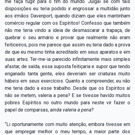
me faça fugir para o fim do mundo. Julgai se com tais
disposições eu teria podido ir engrossar a multidão junto
aos irmãos Davenport, quando diziam que eles mantinham
comércio regular com os Espíritos! Confesso que também
não me teria vindo a ideia de desmascarar a trapaça, de
quebrar o seu armário e provar que realmente não eram
feiticeiros, pois me parece que assim eu teria dado a prova
de que eu mesmo tinha acreditado em seus aparatos e em
suas artes. Ter-me-ia parecido infinitamente mais simples
afastar, de saída, essa suposta feitiçaria e supor que tendo
enganado tanta gente, eles deveriam ser criaturas muito
hábeis em seus exercícios. Quanto a compreender, eu não
me teria dado a esse trabalho. Desde que os Espíritos aí
não se metem, valeria a pena? E se tivesse havido muitos
pobres Espíritos no outro mundo para neste vir fazer o
papel de comparsas,
ainda valeria a pena
?
“Li oportunamente com muito atenção, embora tivesse em
que empregar melhor o meu tempo, a maior parte dos