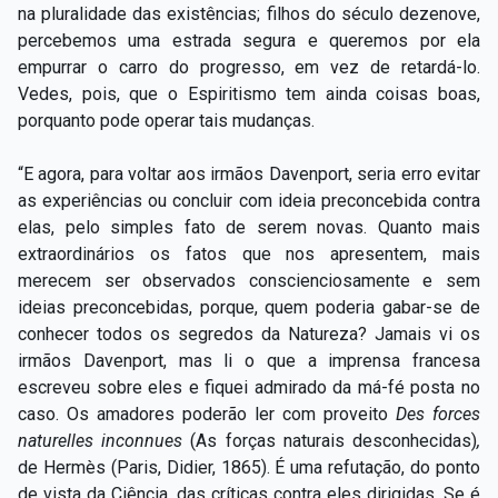
na pluralidade das existências; filhos do século dezenove,
percebemos uma estrada segura e queremos por ela
empurrar o carro do progresso, em vez de retardá-lo.
Vedes, pois, que o Espiritismo tem ainda coisas boas,
porquanto pode operar tais mudanças.
“E agora, para voltar aos irmãos Davenport, seria erro evitar
as experiências ou concluir com ideia preconcebida contra
elas, pelo simples fato de serem novas. Quanto mais
extraordinários os fatos que nos apresentem, mais
merecem ser observados conscienciosamente e sem
ideias preconcebidas, porque, quem poderia gabar-se de
conhecer todos os segredos da Natureza? Jamais vi os
irmãos Davenport, mas li o que a imprensa francesa
escreveu sobre eles e fiquei admirado da má-fé posta no
caso. Os amadores poderão ler com proveito
Des forces
naturelles inconnues
(As forças naturais desconhecidas)
,
de Hermès (Paris, Didier, 1865).
É uma refutação, do ponto
de vista da Ciência, das críticas contra eles dirigidas. Se é