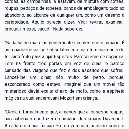
cordas, as campainhas lá estavam, de mistura com cofres,
roupas, pedaços de tapetes, panos de embalagem; tudo ao
abandono, ao alcance de qualquer um, como um desafio à
curiosidade. Aquilo parecia dizer: Virai, revirai, examinai,
procurai, mexei, sacudi! Nada sabereis.
“Nada há de mais insolentemente simples que o armário. É
um guarda-roupa, que absolutamente não tem aparência de
ter sido feito para alojar Espíritos. Pareceu-me de nogueira.
Tem na frente três portas em vez de duas, e parece
cansado das viagens que fez e dos assaltos que sofreu.
Lancei-lhe um olhar, não muito de perto, porque,
escancarado como estava, imaginei que um móvel tão
misterioso devia exalar cheiro de mofo, como a espineta
mágica na qual encerravam Mozart em criança.
“Declaro formalmente que, a menos que aí pusesse roupas,
não saberia o que fazer do armário dos irmãos Davenport.
A cada um a sua função. Eu o revi à noite, isolado sobre o