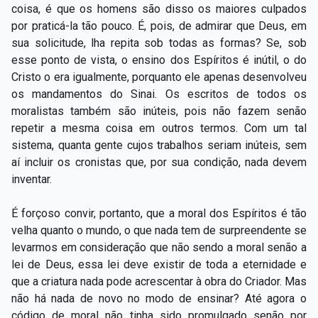
coisa, é que os homens são disso os maiores culpados
por praticá-la tão pouco. É, pois, de admirar que Deus, em
sua solicitude, lha repita sob todas as formas? Se, sob
esse ponto de vista, o ensino dos Espíritos é inútil, o do
Cristo o era igualmente, porquanto ele apenas desenvolveu
os mandamentos do Sinai. Os escritos de todos os
moralistas também são inúteis, pois não fazem senão
repetir a mesma coisa em outros termos. Com um tal
sistema, quanta gente cujos trabalhos seriam inúteis, sem
aí incluir os cronistas que, por sua condição, nada devem
inventar.
É forçoso convir, portanto, que a moral dos Espíritos é tão
velha quanto o mundo, o que nada tem de surpreendente se
levarmos em consideração que não sendo a moral senão a
lei de Deus, essa lei deve existir de toda a eternidade e
que a criatura nada pode acrescentar à obra do Criador. Mas
não há nada de novo no modo de ensinar? Até agora o
código de moral não tinha sido promulgado senão por