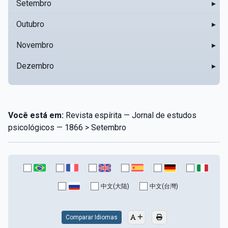
Setembro
▸
Outubro
▸
Novembro
▸
Dezembro
▸
Você está em:
Revista espírita — Jornal de estudos
psicológicos — 1866 > Setembro
中文(大陆)
中文(台灣)
Comparar Idiomas