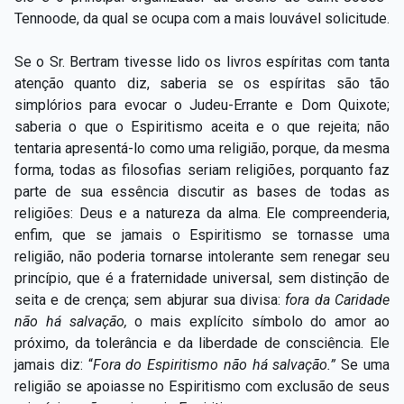
Tennoode, da qual se ocupa com a mais louvável solicitude.
Se o Sr. Bertram tivesse lido os livros espíritas com tanta
atenção quanto diz, saberia se os espíritas são tão
simplórios para evocar o Judeu-Errante e Dom Quixote;
saberia o que o Espiritismo aceita e o que rejeita; não
tentaria apresentá-lo como uma religião, porque, da mesma
forma, todas as filosofias seriam religiões, porquanto faz
parte de sua essência discutir as bases de todas as
religiões: Deus e a natureza da alma. Ele compreenderia,
enfim, que se jamais o Espiritismo se tornasse uma
religião, não poderia tornarse intolerante sem renegar seu
princípio, que é a fraternidade universal, sem distinção de
seita e de crença; sem abjurar sua divisa:
fora da Caridade
não há salvação,
o mais explícito símbolo do amor ao
próximo, da tolerância e da liberdade de consciência. Ele
jamais diz: “
Fora do Espiritismo não há salvação.”
Se uma
religião se apoiasse no Espiritismo com exclusão de seus