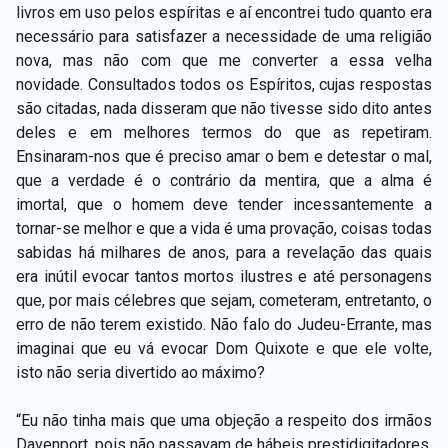
livros em uso pelos espíritas e aí encontrei tudo quanto era
necessário para satisfazer a necessidade de uma religião
nova, mas não com que me converter a essa velha
novidade. Consultados todos os Espíritos, cujas respostas
são citadas, nada disseram que não tivesse sido dito antes
deles e em melhores termos do que as repetiram.
Ensinaram-nos que é preciso amar o bem e detestar o mal,
que a verdade é o contrário da mentira, que a alma é
imortal, que o homem deve tender incessantemente a
tornar-se melhor e que a vida é uma provação, coisas todas
sabidas há milhares de anos, para a revelação das quais
era inútil evocar tantos mortos ilustres e até personagens
que, por mais célebres que sejam, cometeram, entretanto, o
erro de não terem existido. Não falo do Judeu-Errante, mas
imaginai que eu vá evocar Dom Quixote e que ele volte,
isto não seria divertido ao máximo?
“Eu não tinha mais que uma objeção a respeito dos irmãos
Davenport, pois não passavam de hábeis prestidigitadores.