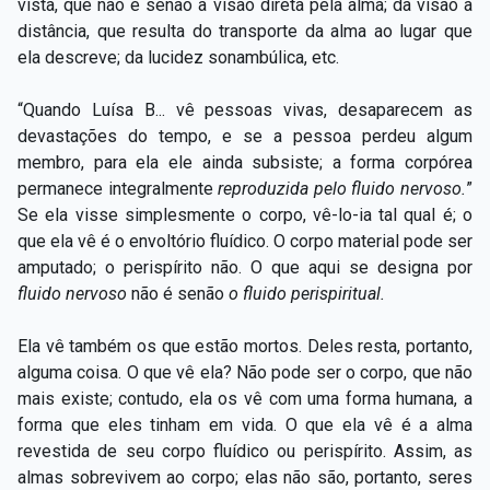
vista, que não é senão a visão direta pela alma; da visão à
distância, que resulta do transporte da alma ao lugar que
ela descreve; da lucidez sonambúlica, etc.
“Quando Luísa B... vê pessoas vivas, desaparecem as
devastações do tempo, e se a pessoa perdeu algum
membro, para ela ele ainda subsiste; a forma corpórea
permanece integralmente
reproduzida pelo fluido nervoso.
”
Se ela visse simplesmente o corpo, vê-lo-ia tal qual é; o
que ela vê é o envoltório fluídico. O corpo material pode ser
amputado; o perispírito não. O que aqui se designa por
fluido nervoso
não é senão
o fluido perispiritual.
Ela vê também os que estão mortos. Deles resta, portanto,
alguma coisa. O que vê ela? Não pode ser o corpo, que não
mais existe; contudo, ela os vê com uma forma humana, a
forma que eles tinham em vida. O que ela vê é a alma
revestida de seu corpo fluídico ou perispírito. Assim, as
almas sobrevivem ao corpo; elas não são, portanto, seres