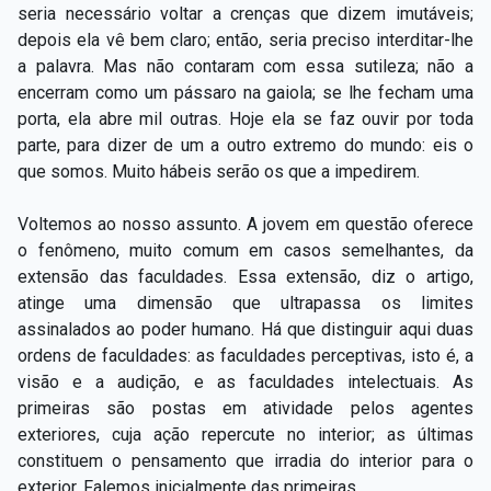
seria necessário voltar a crenças que dizem imutáveis;
depois ela vê bem claro; então, seria preciso interditar-lhe
a palavra. Mas não contaram com essa sutileza; não a
encerram como um pássaro na gaiola; se lhe fecham uma
porta, ela abre mil outras. Hoje ela se faz ouvir por toda
parte, para dizer de um a outro extremo do mundo: eis o
que somos. Muito hábeis serão os que a impedirem.
Voltemos ao nosso assunto. A jovem em questão oferece
o fenômeno, muito comum em casos semelhantes, da
extensão das faculdades. Essa extensão, diz o artigo,
atinge uma dimensão que ultrapassa os limites
assinalados ao poder humano. Há que distinguir aqui duas
ordens de faculdades: as faculdades perceptivas, isto é, a
visão e a audição, e as faculdades intelectuais. As
primeiras são postas em atividade pelos agentes
exteriores, cuja ação repercute no interior; as últimas
constituem o pensamento que irradia do interior para o
exterior. Falemos inicialmente das primeiras.