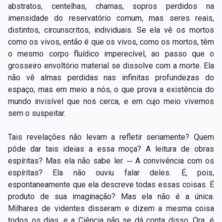
abstratos, centelhas, chamas, sopros perdidos na
imensidade do reservatório comum, mas seres reais,
distintos, circunscritos, individuais. Se ela vê os mortos
como os vivos, então é que os vivos, como os mortos, têm
o mesmo corpo fluídico imperecível, ao passo que o
grosseiro envoltório material se dissolve com a morte. Ela
não vê almas perdidas nas infinitas profundezas do
espaço, mas em meio a nós, o que prova a existência do
mundo invisível que nos cerca, e em cujo meio vivemos
sem o suspeitar.
Tais revelações não levam a refletir seriamente? Quem
pôde dar tais ideias a essa moça? A leitura de obras
espíritas? Mas ela não sabe ler. ─ A convivência com os
espíritas? Ela não ouviu falar deles. É, pois,
espontaneamente que ela descreve todas essas coisas. É
produto de sua imaginação? Mas ela não é a única.
Milhares de videntes disseram e dizem a mesma coisa
todos os dias, e a Ciência não se dá conta disso. Ora, é