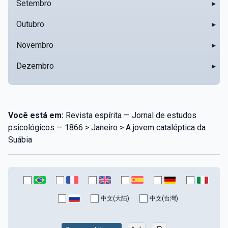
Setembro
▸
Outubro
▸
Novembro
▸
Dezembro
▸
Você está em:
Revista espírita — Jornal de estudos
psicológicos — 1866 > Janeiro > A jovem cataléptica da
Suábia
中文(大陆)
中文(台灣)