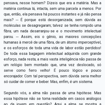
pensava, nesse homem? Dizeis que era a matéria. Mas a
matéria continua lá, intacta, sem uma parcela a menos. Por
que, então, ela pensava há poucos instantes e já não pensa
mais? ─ É porque está desorganizada; sem dúvida as
moléculas se desagregaram; talvez se tenha rompido uma
fibra; um nada desarranjou-se e o movimento intelectual
parou. ─ Assim, eis o gênio, as maiores concepções
humanas à mercê de uma fibra, de um átomo imperceptível,
e os esforços de toda uma vida de labor estão perdidos!
De toda essa bagagem intelectual adquirida com grande
esforço, nada resta; a mais vasta inteligência não passa de
um relógio bem montado que, uma vez deslocado, só
serve como ferro velho! É pouco lógico e pouco
encorajador. Com tal perspectiva, sem dúvida seria melhor
só cuidar de comer e beber. Mas, enfim, é um sistema.
Segundo vós, a alma não passa de uma hipótese. Mas
essa hipótese não se torna realidade em casos análogos
ao da jovem em questão? Aqui a alma se mostra a