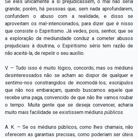
Se eles unicamente a si prejudicassem, o mal não seria
grande; porém, há pessoas que, sem nada aprofundarem,
confundem o abuso com a realidade, e disso se
aproveitam os mal-intencionados, para dizer que é nisso
que consiste o Espiritismo. Já vedes, pois, senhor, que se
a exploração da mediunidade conduz a cometer abusos
prejudiciais à doutrina, o Espiritismo sério tem razão de
não aceitá-la, de repelir o seu auxílio.
V. — Tudo isso é muito lógico, concordo, mas os médiuns
desinteressados não se acham ao dispor de qualquer e
sentimo-nos constrangidos de incomodá-los; escrúpulos
que não nos embaraçam, quando buscamos aquele que
recebe uma paga, convencido de que não lhe vamos roubar
o tempo. Muita gente que se deseja convencer, acharia
muito mais facilidade se existissem médiuns
públicos
.
A. K. — Se os médiuns públicos, como lhes chamais, não
oferecem as garantias precisas, como poderiam ser úteis