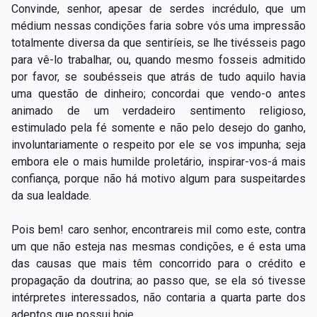
Convinde, senhor, apesar de serdes incrédulo, que um
médium nessas condições faria sobre vós uma impressão
totalmente diversa da que sentiríeis, se lhe tivésseis pago
para vê-lo trabalhar, ou, quando mesmo fosseis admitido
por favor, se soubésseis que atrás de tudo aquilo havia
uma questão de dinheiro; concordai que vendo-o antes
animado de um verdadeiro sentimento religioso,
estimulado pela fé somente e não pelo desejo do ganho,
involuntariamente o respeito por ele se vos impunha; seja
embora ele o mais humilde proletário, inspirar-vos-á mais
confiança, porque não há motivo algum para suspeitardes
da sua lealdade.
Pois bem! caro senhor, encontrareis mil como este, contra
um que não esteja nas mesmas condições, e é esta uma
das causas que mais têm concorrido para o crédito e
propagação da doutrina; ao passo que, se ela só tivesse
intérpretes interessados, não contaria a quarta parte dos
adeptos que possui hoje.