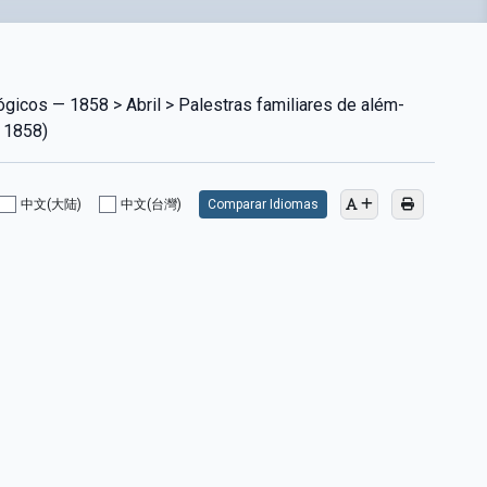
ógicos — 1858 > Abril > Palestras familiares de além-
e 1858)
中文(大陆)
中文(台灣)
Comparar Idiomas