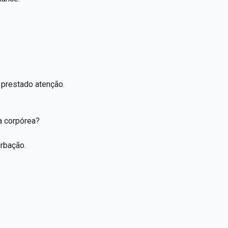
prestado atenção.
a corpórea?
urbação.