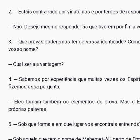
2. ─ Estais contrariado por vir até nós e por terdes de res
─ Não. Desejo mesmo responder às que tiverem por fim a vo
3. ─ Que provas poderemos ter de vossa identidade? Como 
vosso nome?
─ Qual seria a vantagem?
4. ─ Sabemos por experiência que muitas vezes os Espír
fizemos essa pergunta.
─ Eles tomam também os elementos de prova. Mas o Es
próprias palavras.
5. ─ Sob que forma e em que lugar vos encontrais entre nós
─ Sob aquela que tem o nome de Mehemet-Ali; perto de Er