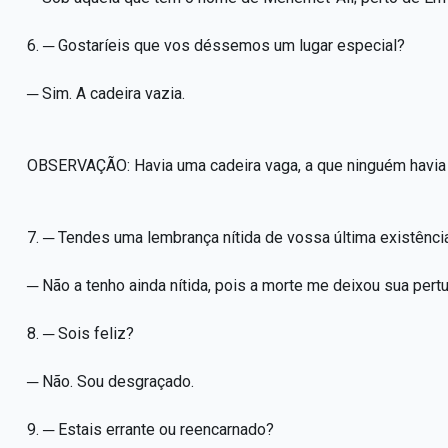
6. ─ Gostaríeis que vos déssemos um lugar especial?
─ Sim. A cadeira vazia.
OBSERVAÇÃO: Havia uma cadeira vaga, a que ninguém havia 
7. ─ Tendes uma lembrança nítida de vossa última existênci
─ Não a tenho ainda nítida, pois a morte me deixou sua pert
8. ─ Sois feliz?
─ Não. Sou desgraçado.
9. ─ Estais errante ou reencarnado?