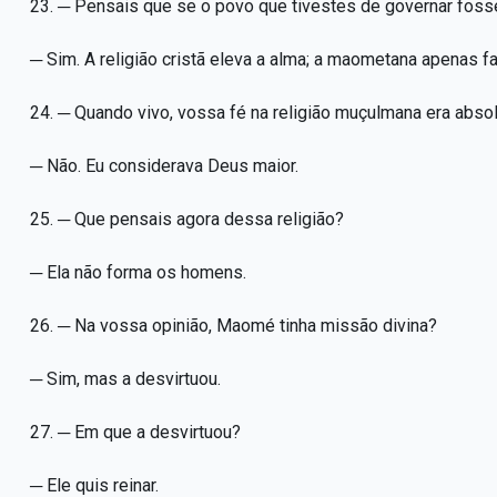
23. ─ Pensais que se o povo que tivestes de governar fosse 
─ Sim. A religião cristã eleva a alma; a maometana apenas fa
24. ─ Quando vivo, vossa fé na religião muçulmana era abso
─ Não. Eu considerava Deus maior.
25. ─ Que pensais agora dessa religião?
─ Ela não forma os homens.
26. ─ Na vossa opinião, Maomé tinha missão divina?
─ Sim, mas a desvirtuou.
27. ─ Em que a desvirtuou?
─ Ele quis reinar.