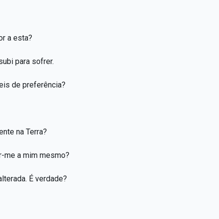
or a esta?
ubi para sofrer.
eis de preferência?
nte na Terra?
zir-me a mim mesmo?
alterada. É verdade?