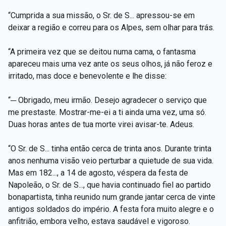
“Cumprida a sua missão, o Sr. de S... apressou-se em
deixar a região e correu para os Alpes, sem olhar para trás.
“A primeira vez que se deitou numa cama, o fantasma
apareceu mais uma vez ante os seus olhos, já não feroz e
irritado, mas doce e benevolente e lhe disse:
“─ Obrigado, meu irmão. Desejo agradecer o serviço que
me prestaste. Mostrar-me-ei a ti ainda uma vez, uma só.
Duas horas antes de tua morte virei avisar-te. Adeus.
“O Sr. de S... tinha então cerca de trinta anos. Durante trinta
anos nenhuma visão veio perturbar a quietude de sua vida.
Mas em 182..., a 14 de agosto, véspera da festa de
Napoleão, o Sr. de S..., que havia continuado fiel ao partido
bonapartista, tinha reunido num grande jantar cerca de vinte
antigos soldados do império. A festa fora muito alegre e o
anfitrião, embora velho, estava saudável e vigoroso.