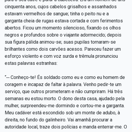
cinquenta anos, cujos cabelos grisalhos e assanhados
estavam vermelhos de sangue; tinha o peito nu e a
garganta cheia de rugas estava cortada e com ferimentos
abertos. Ficou um momento silencioso, fixando os olhos
negros e profundos sobre o viajante adormecido; depois
sua figura pálida animou-se; suas pupilas tornaram-se
brilhantes como dois carvões acesos. Pareceu fazer um
esforço violento e com voz surda e trêmula pronunciou
estas palavras estranhas:
“─ Conheço-te! És soldado como eu e como eu homem de
coragem e incapaz de faltar à palavra. Venho pedir-te um
serviço, que outros prometeram e não cumpriram. Há três
semanas eu estou morto. O dono desta casa, ajudado pela
mulher, surpreendeu-me dormindo e cortou-me a garganta.
Meu cadáver está escondido sob um monte de adubo, à
direita, no fundo do galinheiro. Vai amanhã procurar a
autoridade local, traze dois polícias e manda enterrar-me. O