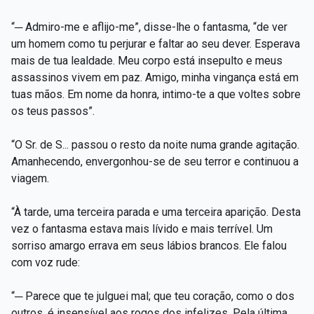
“─ Admiro-me e aflijo-me”, disse-lhe o fantasma, “de ver
um homem como tu perjurar e faltar ao seu dever. Esperava
mais de tua lealdade. Meu corpo está insepulto e meus
assassinos vivem em paz. Amigo, minha vingança está em
tuas mãos. Em nome da honra, intimo-te a que voltes sobre
os teus passos”.
“O Sr. de S... passou o resto da noite numa grande agitação.
Amanhecendo, envergonhou-se de seu terror e continuou a
viagem.
“À tarde, uma terceira parada e uma terceira aparição. Desta
vez o fantasma estava mais lívido e mais terrível. Um
sorriso amargo errava em seus lábios brancos. Ele falou
com voz rude:
“─ Parece que te julguei mal; que teu coração, como o dos
outros, é insensível aos rogos dos infelizes. Pela última