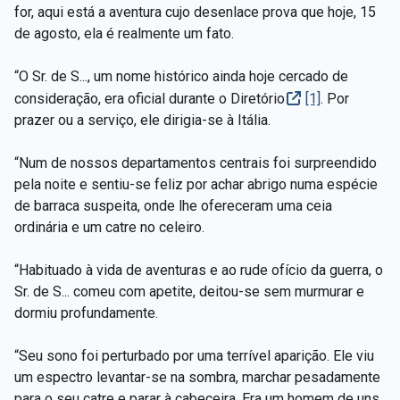
for, aqui está a aventura cujo desenlace prova que hoje, 15
de agosto, ela é realmente um fato.
“O Sr. de S..., um nome histórico ainda hoje cercado de
consideração, era oficial durante o Diretório
[1]
. Por
prazer ou a serviço, ele dirigia-se à Itália.
“Num de nossos departamentos centrais foi surpreendido
pela noite e sentiu-se feliz por achar abrigo numa espécie
de barraca suspeita, onde lhe ofereceram uma ceia
ordinária e um catre no celeiro.
“Habituado à vida de aventuras e ao rude ofício da guerra, o
Sr. de S... comeu com apetite, deitou-se sem murmurar e
dormiu profundamente.
“Seu sono foi perturbado por uma terrível aparição. Ele viu
um espectro levantar-se na sombra, marchar pesadamente
para o seu catre e parar à cabeceira. Era um homem de uns