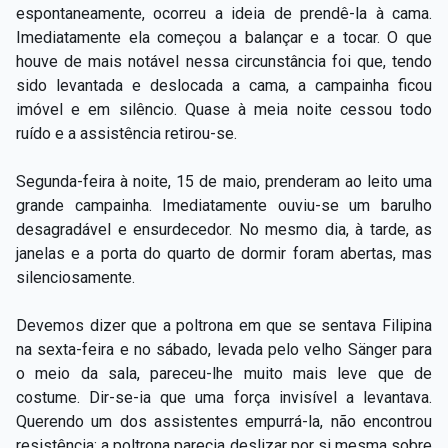
espontaneamente, ocorreu a ideia de prendê-la à cama.
Imediatamente ela começou a balançar e a tocar. O que
houve de mais notável nessa circunstância foi que, tendo
sido levantada e deslocada a cama, a campainha ficou
imóvel e em silêncio. Quase à meia noite cessou todo
ruído e a assistência retirou-se.
Segunda-feira à noite, 15 de maio, prenderam ao leito uma
grande campainha. Imediatamente ouviu-se um barulho
desagradável e ensurdecedor. No mesmo dia, à tarde, as
janelas e a porta do quarto de dormir foram abertas, mas
silenciosamente.
Devemos dizer que a poltrona em que se sentava Filipina
na sexta-feira e no sábado, levada pelo velho Sänger para
o meio da sala, pareceu-lhe muito mais leve que de
costume. Dir-se-ia que uma força invisível a levantava.
Querendo um dos assistentes empurrá-la, não encontrou
resistência: a poltrona parecia deslizar por si mesma sobre