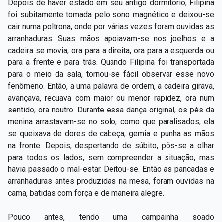
Depois de haver estado em seu antigo dormitório, Filipina
foi subitamente tomada pelo sono magnético e deixou-se
cair numa poltrona, onde por várias vezes foram ouvidas as
arranhaduras. Suas mãos apoiavam-se nos joelhos e a
cadeira se movia, ora para a direita, ora para a esquerda ou
para a frente e para trás. Quando Filipina foi transportada
para o meio da sala, tornou-se fácil observar esse novo
fenômeno. Então, a uma palavra de ordem, a cadeira girava,
avançava, recuava com maior ou menor rapidez, ora num
sentido, ora noutro. Durante essa dança original, os pés da
menina arrastavam-se no solo, como que paralisados; ela
se queixava de dores de cabeça, gemia e punha as mãos
na fronte. Depois, despertando de súbito, pôs-se a olhar
para todos os lados, sem compreender a situação, mas
havia passado o mal-estar. Deitou-se. Então as pancadas e
arranhaduras antes produzidas na mesa, foram ouvidas na
cama, batidas com força e de maneira alegre.
Pouco antes, tendo uma campainha soado