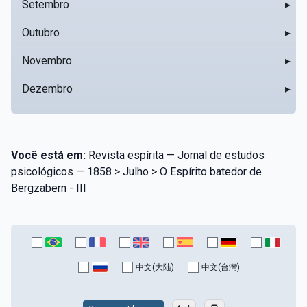
Setembro
▸
Outubro
▸
Novembro
▸
Dezembro
▸
Você está em:
Revista espírita — Jornal de estudos
psicológicos — 1858 > Julho > O Espírito batedor de
Bergzabern - III
中文(大陆)
中文(台灣)