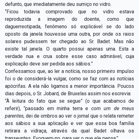
defunto, que imediatamente deu sumiço no vidro.
“Ficou todavia comprovado que no vidro estava
reproduzida a imagem do doente, como que
daguerreotipada, fenômeno só explicável se do lado
oposto da janela houvesse uma outra, por onde os raios
solares pudessem ter chegado ao Sr. Badet. Mas não
existe tal janela. O quarto possui apenas uma. Esta a
verdade nua e crua sobre esse caso admirável, cuja
explicação deve ser pedida aos sábios.”
Confessamos que, ao ler a notícia, nosso primeiro impulso
foi o de considerá-la vulgar, como se faz com as notícias
apócrifas. A ela não ligamos a menor importância. Poucos
dias depois, o Sr. Jobard, de Bruxelas assim nos escrevia:
“À leitura do fato que se segue” (o que acabamos de
referir), “passado em minha terra e
com
um de meus
parentes,
dei de ombros ao ver o jornal que o relata remeter
aos sábios a sua aplicação e ver que essa boa família
retirara a vidraça, através da qual Badet olhava os
transeuntes. Evoquem-no, para ver o que ele pensa.”