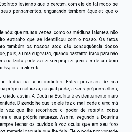
Espíritos levianos que o cercam, com ele de tal modo se
de seus pensamentos, enganando também àqueles que o
e nós; que muitas vezes, como os médiuns falantes, não
to estranho que se identificou com o nosso. Os fatos
ente também os nossos atos são consequência desse
e, pois, a uma sugestão, quando bastante fraco para não
ia que tanto pode ser a sua própria quanto a de um bom
m Espírito malévolo.
o todos os seus instintos. Estes proviriam de sua
ua própria natureza, na qual pode, a seus próprios olhos,
o criado assim. A Doutrina Espírita é evidentemente mais
lenitude. Dizendolhe que se ele faz o mal, cede a uma má
 de vez que lhe reconhece o poder de resistir, coisa
ntra a sua própria natureza. Assim, segundo a Doutrina
 sempre fechar os ouvidos à voz oculta que em seu foro
oz material daquele que lhe fala. Ele o pode por vontade