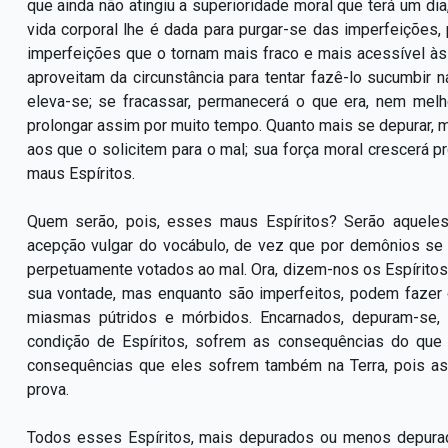
que ainda não atingiu a superioridade moral que terá um dia,
vida corporal lhe é dada para purgar-se das imperfeições
imperfeições que o tornam mais fraco e mais acessível às
aproveitam da circunstância para tentar fazê-lo sucumbir 
eleva-se; se fracassar, permanecerá o que era, nem melh
prolongar assim por muito tempo. Quanto mais se depurar, m
aos que o solicitem para o mal; sua força moral crescerá 
maus Espíritos.
Quem serão, pois, esses maus Espíritos? Serão aque
acepção vulgar do vocábulo, de vez que por demônios se
perpetuamente votados ao mal. Ora, dizem-nos os Espírito
sua vontade, mas enquanto são imperfeitos, podem fazer 
miasmas pútridos e mórbidos. Encarnados, depuram-se, 
condição de Espíritos, sofrem as consequências do que
consequências que eles sofrem também na Terra, pois a
prova.
Todos esses Espíritos, mais depurados ou menos depurad