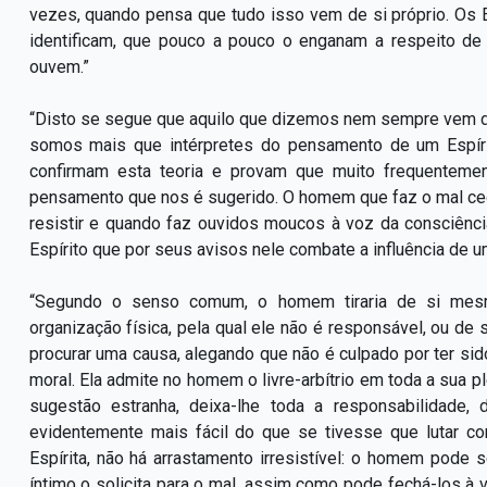
vezes, quando pensa que tudo isso vem de si próprio. Os 
identificam, que pouco a pouco o enganam a respeito 
ouvem.”
“Disto se segue que aquilo que dizemos nem sempre vem d
somos mais que intérpretes do pensamento de um Espíri
confirmam esta teoria e provam que muito frequentem
pensamento que nos é sugerido. O homem que faz o mal ced
resistir e quando faz ouvidos moucos à voz da consciênc
Espírito que por seus avisos nele combate a influência de u
“Segundo o senso comum, o homem tiraria de si mesm
organização física, pela qual ele não é responsável, ou de s
procurar uma causa, alegando que não é culpado por ter sid
moral. Ela admite no homem o livre-arbítrio em toda a sua p
sugestão estranha, deixa-lhe toda a responsabilidade,
evidentemente mais fácil do que se tivesse que lutar co
Espírita, não há arrastamento irresistível: o homem pode
íntimo o solicita para o mal, assim como pode fechá-los à v