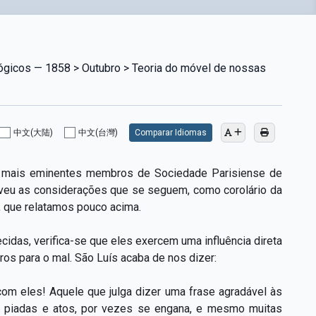
lógicos — 1858 > Outubro > Teoria do móvel de nossas
中文(大陆)
中文(台灣)
Comparar Idiomas
dos mais eminentes membros de Sociedade Parisiense de
lveu as considerações que se seguem, como corolário da
, que relatamos pouco acima.
idas, verifica-se que eles exercem uma influência direta
os para o mal. São Luís acaba de nos dizer:
com eles! Aquele que julga dizer uma frase agradável às
 piadas e atos, por vezes se engana, e mesmo muitas