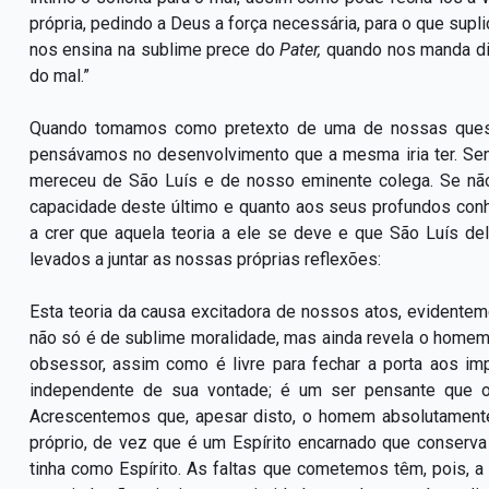
própria, pedindo a Deus a força necessária, para o que supli
nos ensina na sublime prece do
Pater,
quando nos manda diz
do mal.”
Quando tomamos como pretexto de uma de nossas questõ
pensávamos no desenvolvimento que a mesma iria ter. Sen
mereceu de São Luís e de nosso eminente colega. Se não
capacidade deste último e quanto aos seus profundos con
a crer que aquela teoria a ele se deve e que São Luís de
levados a juntar as nossas próprias reflexões:
Esta teoria da causa excitadora de nossos atos, evidentem
não só é de sublime moralidade, mas ainda revela o homem 
obsessor, assim como é livre para fechar a porta aos im
independente de sua vontade; é um ser pensante que ou
Acrescentemos que, apesar disto, o homem absolutamente 
próprio, de vez que é um Espírito encarnado que conserva
tinha como Espírito. As faltas que cometemos têm, pois, a 