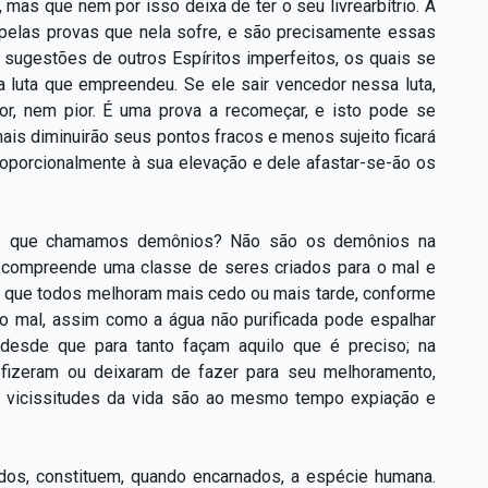
 mas que nem por isso deixa de ter o seu livrearbítrio. A
, pelas provas que nela sofre, e são precisamente essas
 sugestões de outros Espíritos imperfeitos, os quais se
na luta que empreendeu. Se ele sair vencedor nessa luta,
or, nem pior. É uma prova a recomeçar, e isto pode se
ais diminuirão seus pontos fracos e menos sujeito ficará
proporcionalmente à sua elevação e dele afastar-se-ão os
les que chamamos demônios? Não são os demônios na
 compreende uma classe de seres criados para o mal e
s que todos melhoram mais cedo ou mais tarde, conforme
o mal, assim como a água não purificada pode espalhar
desde que para tanto façam aquilo que é preciso; na
 fizeram ou deixaram de fazer para seu melhoramento,
s vicissitudes da vida são ao mesmo tempo expiação e
os, constituem, quando encarnados, a espécie humana.