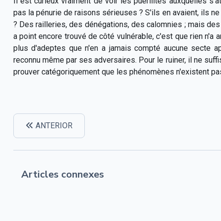
Il est curieux vraiment de voir les puérilités auxquelles s'at
pas la pénurie de raisons sérieuses ? S'ils en avaient, ils ne
? Des railleries, des dénégations, des calomnies ; mais des 
a point encore trouvé de côté vulnérable, c'est que rien n'a
plus d'adeptes que n'en a jamais compté aucune secte apr
reconnu même par ses adversaires. Pour le ruiner, il ne suffisai
prouver catégoriquement que les phénomènes n'existent pas, 
ANTERIOR
Articles connexes