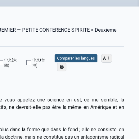
E PREMIER — PETITE CONFERENCE SPIRITE > Deuxieme
Comparer les langues
中文(大
中文(台
陆)
灣)
ue vous appelez une science en est, ce me semble, la
tifs, ne devrait-elle pas être la même en Amérique et en
plus dans la forme que dans le fond ; elle ne consiste, en
la doctrine, mais ne constitue pas un antagonisme radical