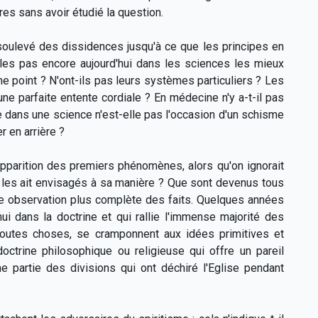
es sans avoir étudié la question.
 soulevé des dissidences jusqu'à ce que les principes en
lles pas encore aujourd'hui dans les sciences les mieux
e point ? N'ont-ils pas leurs systèmes particuliers ? Les
une parfaite entente cordiale ? En médecine n'y a-t-il pas
e dans une science n'est-elle pas l'occasion d'un schisme
r en arrière ?
l'apparition des premiers phénomènes, alors qu'on ignorait
t les ait envisagés à sa manière ? Que sont devenus tous
ne observation plus complète des faits. Quelques années
'hui dans la doctrine et qui rallie l'immense majorité des
 toutes choses, se cramponnent aux idées primitives et
doctrine philosophique ou religieuse qui offre un pareil
e partie des divisions qui ont déchiré l'Eglise pendant