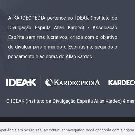
A KARDECPEDIA pertence ao IDEAK (Instituto de
Divulgação Espírita Allan Kardec) - Associação
Espírita sem fins lucrativos, criada com o objetivo
de divulgar para o mundo o Espiritismo, segundo o
pensamento e as obras de Allan Kardec.
O IDEAK (Instituto de Divulgação Espírita Allan Kardec) é m
ão Espírita Allan Kardec (CNPJ: 28.283.924/0001-61)
experiência em nosso site. Ao continuar navegando, você concorda com a nossa
Sala 1704 • Centro • CEP 80240-000 • Curitiba, PR