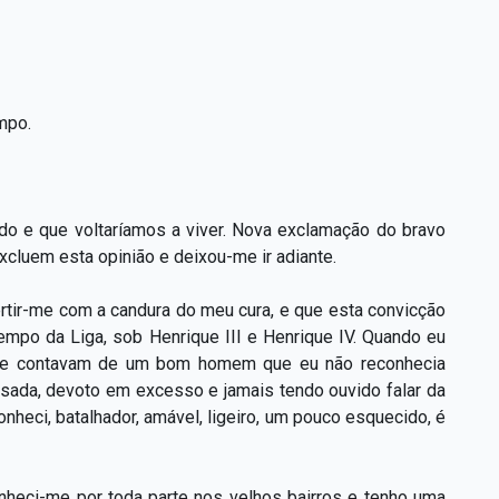
mpo.
vido e que voltaríamos a viver. Nova exclamação do bravo
cluem esta opinião e deixou-me ir adiante.
ertir-me com a candura do meu cura, e que esta convicção
tempo da Liga, sob Henrique III e Henrique IV. Quando eu
 me contavam de um bom homem que eu não reconhecia
ssada, devoto em excesso e jamais tendo ouvido falar da
onheci, batalhador, amável, ligeiro, um pouco esquecido, é
conheci-me por toda parte nos velhos bairros e tenho uma