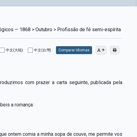
ógicos — 1868 > Outubro > Profissão de fé semi-espírita
中文(大陆)
中文(台灣)
Comparar Idiomas
produzimos com prazer a carta seguinte, publicada pela
abeis a romança:
, que ontem comia a minha sopa de couve, me permite vos