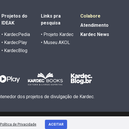
Projetos do
Links pra
Colabore
IDEAK
pesquisa
Atendimento
• KardecPedia
• Projeto Kardec
Kardec News
• KardecPlay
• Museu AKOL
• KardecBlog
antenedor dos projetos de divulgação de Kardec.
Política de Privacidade
.
ACEITAR