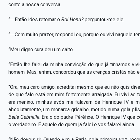
conte a nossa conversa.
“─ Então ides retomar o
Roi Henri?
perguntou-me ele.
“─ Com muito prazer, respondi eu, porque eu vivi naquele te
“Meu digno cura deu um salto.
“Então lhe falei da minha convicção de que já tínhamos vi
homem. Mas, enfim, concordou que as crenças cristãs não ex
“Ora, meu caro amigo, acreditai mesmo que eu não quis div
de que falo está em mim fortemente arraigada. Eu vivi ao 
era menino, minhas avós me falavam de Henrique IV e
absolutamente, um monarca grisalho, metido numa gola pli
Belle Gabrielle
. Era o do padre Péréfixe. O Henrique IV que c
o verdadeiro. É aquele de quem já falei e vos falarei ainda.
“Não deveis rir. Quando vim a Paris pela primeira vez, re