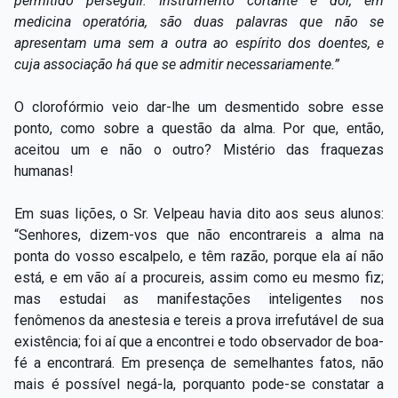
permitido perseguir. Instrumento cortante e dor, em
medicina operatória, são duas palavras que não se
apresentam uma sem a outra ao espírito dos doentes, e
cuja associação
há que se admitir necessariamente.”
O clorofórmio veio dar-lhe um desmentido sobre esse
ponto, como sobre a questão da alma. Por que, então,
aceitou um e não o outro? Mistério das fraquezas
humanas!
Em suas lições, o Sr. Velpeau havia dito aos seus alunos:
“Senhores, dizem-vos que não encontrareis a alma na
ponta do vosso escalpelo, e têm razão, porque ela aí não
está, e em vão aí a procureis, assim como eu mesmo fiz;
mas estudai as manifestações inteligentes nos
fenômenos da anestesia e tereis a prova irrefutável de sua
existência; foi aí que a encontrei e todo observador de boa-
fé a encontrará. Em presença de semelhantes fatos, não
mais é possível negá-la, porquanto pode-se constatar a