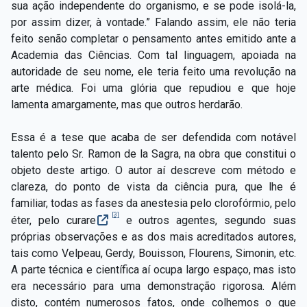
sua ação independente do organismo, e se pode isolá-la,
por assim dizer, à vontade.” Falando assim, ele não teria
feito senão completar o pensamento antes emitido ante a
Academia das Ciências. Com tal linguagem, apoiada na
autoridade de seu nome, ele teria feito uma revolução na
arte médica. Foi uma glória que repudiou e que hoje
lamenta amargamente, mas que outros herdarão.
Essa é a tese que acaba de ser defendida com notável
talento pelo Sr. Ramon de la Sagra, na obra que constitui o
objeto deste artigo. O autor aí descreve com método e
clareza, do ponto de vista da ciência pura, que lhe é
familiar, todas as fases da anestesia pelo clorofórmio, pelo
[3]
éter, pelo curare
e outros agentes, segundo suas
próprias observações e as dos mais acreditados autores,
tais como Velpeau, Gerdy, Bouisson, Flourens, Simonin, etc.
A parte técnica e científica aí ocupa largo espaço, mas isto
era necessário para uma demonstração rigorosa. Além
disto, contém numerosos fatos, onde colhemos o que