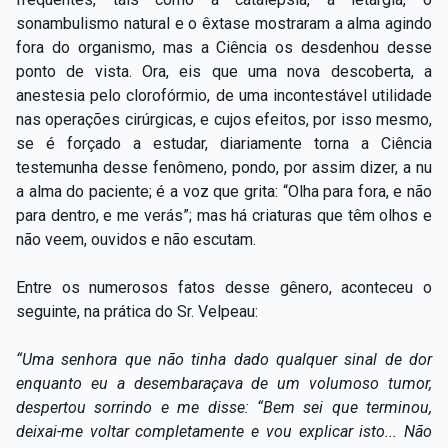
sonambulismo natural e o êxtase mostraram a alma agindo
fora do organismo, mas a Ciência os desdenhou desse
ponto de vista. Ora, eis que uma nova descoberta, a
anestesia pelo clorofórmio, de uma incontestável utilidade
nas operações cirúrgicas, e cujos efeitos, por isso mesmo,
se é forçado a estudar, diariamente torna a Ciência
testemunha desse fenômeno, pondo, por assim dizer, a nu
a alma do paciente; é a voz que grita: “Olha para fora, e não
para dentro, e me verás”; mas há criaturas que têm olhos e
não veem, ouvidos e não escutam.
Entre os numerosos fatos desse gênero, aconteceu o
seguinte, na prática do Sr. Velpeau:
“Uma senhora que não tinha dado qualquer sinal de dor
enquanto eu a desembaraçava de um volumoso tumor,
despertou sorrindo e me disse: “Bem sei que terminou,
deixai-me voltar completamente e vou explicar isto... Não