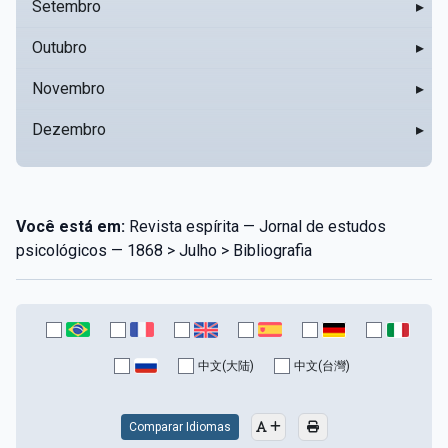
Setembro
▸
Outubro
▸
Novembro
▸
Dezembro
▸
Você está em:
Revista espírita — Jornal de estudos
psicológicos — 1868 > Julho > Bibliografia
中文(大陆)
中文(台灣)
Comparar Idiomas