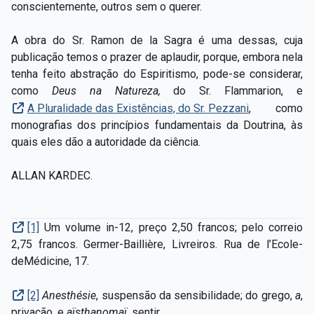
conscientemente, outros sem o querer.
A obra do Sr. Ramon de la Sagra é uma dessas, cuja
publicação temos o prazer de aplaudir, porque, embora nela
tenha feito abstração do Espiritismo, pode-se considerar,
como
Deus na Natureza,
do Sr. Flammarion, e
A Pluralidade das Existências, do Sr. Pezzani
, como
monografias dos princípios fundamentais da Doutrina, às
quais eles dão a autoridade da ciência.
ALLAN KARDEC.
[1]
Um volume in-12, preço 2,50 francos; pelo correio
2,75 francos. Germer-Baillière, Livreiros. Rua de l’Ecole-
deMédicine, 17.
[2]
Anesthésie
, suspensão da sensibilidade; do grego,
a
,
privação, e
aïsthanomaï
, sentir.