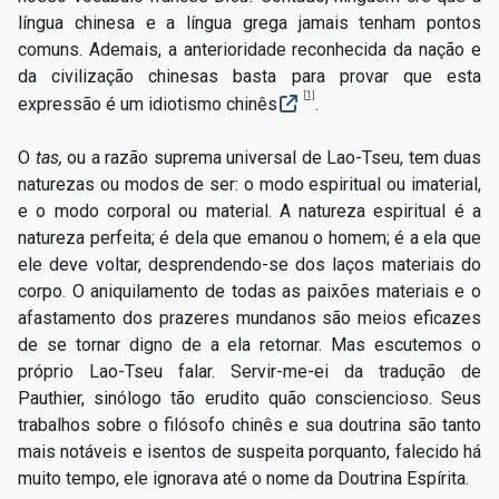
língua chinesa e a língua grega jamais tenham pontos
comuns. Ademais, a anterioridade reconhecida da nação e
da civilização chinesas basta para provar que esta
[1]
expressão é um idiotismo chinês
.
O
tas,
ou a razão suprema universal de Lao-Tseu, tem duas
naturezas ou modos de ser: o modo espiritual ou imaterial,
e o modo corporal ou material. A natureza espiritual é a
natureza perfeita; é dela que emanou o homem; é a ela que
ele deve voltar, desprendendo-se dos laços materiais do
corpo. O aniquilamento de todas as paixões materiais e o
afastamento dos prazeres mundanos são meios eficazes
de se tornar digno de a ela retornar. Mas escutemos o
próprio Lao-Tseu falar. Servir-me-ei da tradução de
Pauthier, sinólogo tão erudito quão consciencioso. Seus
trabalhos sobre o filósofo chinês e sua doutrina são tanto
mais notáveis e isentos de suspeita porquanto, falecido há
muito tempo, ele ignorava até o nome da Doutrina Espírita.