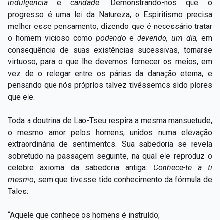
indulgência
e
caridade.
Demonstrando-nos que o
progresso é uma lei da Natureza, o Espiritismo precisa
melhor esse pensamento, dizendo que é necessário tratar
o homem vicioso como
podendo
e
devendo, um dia,
em
consequência de suas existências sucessivas, tornarse
virtuoso, para o que lhe devemos fornecer os meios, em
vez de o relegar entre os párias da danação eterna, e
pensando que nós próprios talvez tivéssemos sido piores
que ele.
Toda a doutrina de Lao-Tseu respira a mesma mansuetude,
o mesmo amor pelos homens, unidos numa elevação
extraordinária de sentimentos. Sua sabedoria se revela
sobretudo na passagem seguinte, na qual ele reproduz o
célebre axioma da sabedoria antiga:
Conhece-te a ti
mesmo
,
sem que tivesse tido conhecimento da fórmula de
Tales:
“Aquele que conhece os homens é instruído;