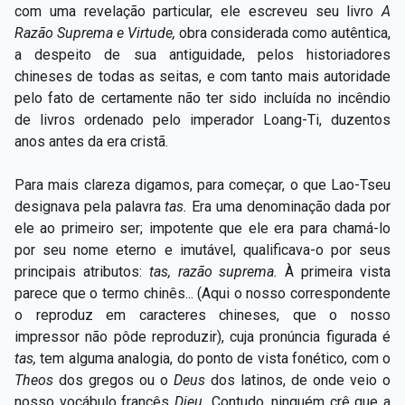
com uma revelação particular, ele escreveu seu livro
A
Razão Suprema e Virtude,
obra considerada como autêntica,
a despeito de sua antiguidade, pelos historiadores
chineses de todas as seitas, e com tanto mais autoridade
pelo fato de certamente não ter sido incluída no incêndio
de livros ordenado pelo imperador Loang-Ti, duzentos
anos antes da era cristã.
Para mais clareza digamos, para começar, o que Lao-Tseu
designava pela palavra
tas.
Era uma denominação dada por
ele ao primeiro ser; impotente que ele era para chamá-lo
por seu nome eterno e imutável, qualificava-o por seus
principais atributos:
tas, razão suprema.
À primeira vista
parece que o termo chinês... (Aqui o nosso correspondente
o reproduz em caracteres chineses, que o nosso
impressor não pôde reproduzir), cuja pronúncia figurada é
tas,
tem alguma analogia, do ponto de vista fonético, com o
Theos
dos gregos ou o
Deus
dos latinos, de onde veio o
nosso vocábulo francês
Dieu.
Contudo, ninguém crê que a