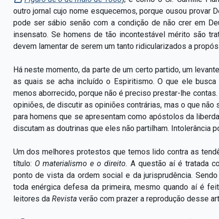
outro jornal cujo nome esquecemos, porque ousou provar De
pode ser sábio senão com a condição de não crer em Deu
insensato. Se homens de tão incontestável mérito são tr
devem lamentar de serem um tanto ridicularizados a propós
Há neste momento, da parte de um certo partido, um levante 
as quais se acha incluído o Espiritismo. O que ele busc
menos aborrecido, porque não é preciso prestar-lhe contas. 
opiniões, de discutir as opiniões contrárias, mas o que não
para homens que se apresentam como apóstolos da liberdad
discutam as doutrinas que eles não partilham. Intolerância po
Um dos melhores protestos que temos lido contra as tendên
título:
O materialismo e o direito.
A questão aí é tratada c
ponto de vista da ordem social e da jurisprudência. Sendo
toda enérgica defesa da primeira, mesmo quando aí é fe
leitores da
Revista
verão com prazer a reprodução desse art