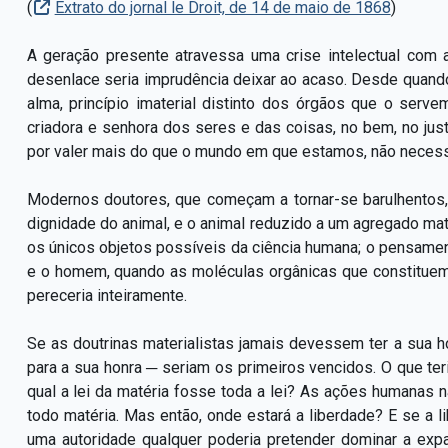
(
Extrato do jornal le Droit, de 14 de maio de 1868
)
A geração presente atravessa uma crise intelectual com 
desenlace seria imprudência deixar ao acaso. Desde quan
alma, princípio imaterial distinto dos órgãos que o serve
criadora e senhora dos seres e das coisas, no bem, no justo
por valer mais do que o mundo em que estamos, não necessit
Modernos doutores, que começam a tornar-se barulhentos
dignidade do animal, e o animal reduzido a um agregado mate
os únicos objetos possíveis da ciência humana; o pensame
e o homem, quando as moléculas orgânicas que constitue
pereceria inteiramente.
Se as doutrinas materialistas jamais devessem ter a sua hor
para a sua honra ─ seriam os primeiros vencidos. O que te
qual a lei da matéria fosse toda a lei? As ações humanas
todo matéria. Mas então, onde estará a liberdade? E se a lib
uma autoridade qualquer poderia pretender dominar a exp