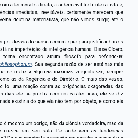
om a lei moral o direito, a ordem civil toda inteira, isto é,
ências imediatas, inevitáveis, certamente merecem que
lha doutrina materialista, que não vimos surgir, até o
r por desvio do senso comum, quer para justificar baixos
stá na imperfeição da inteligência humana. Disse Cícero,
enha encontrado algum filósofo para defendê-la:
o philosophorum
.
Sua segunda razão de ser está nas más
, que se reduz a algumas máximas vergonhosas, sempre
omo as da Regência e do Diretório. O mais das vezes,
ico foi uma reação contra as exigências exageradas das
sos dias ele se produz com um caráter novo; ele se diz
; nada existiria do que ela não tem por objeto, e como ela
mo é mesmo um perigo, não da ciência verdadeira, mas da
ue cresce em seu solo. De onde vêm as tendências