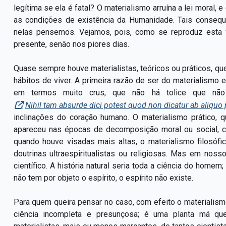
legítima se ela é fatal? O materialismo arruína a lei moral, e c
as condições de existência da Humanidade. Tais consequ
nelas pensemos. Vejamos, pois, como se reproduz esta ve
presente, senão nos piores dias.
Quase sempre houve materialistas, teóricos ou práticos, que
hábitos de viver. A primeira razão de ser do materialismo e
em termos muito crus, que não há tolice que não t
Nihil tam absurde dici potest quod non dicatur ab aliqu
inclinações do coração humano. O materialismo prático
apareceu nas épocas de decomposição moral ou social, c
quando houve visadas mais altas, o materialismo filosóf
doutrinas ultraespiritualistas ou religiosas. Mas em nos
científico. A história natural seria toda a ciência do homem
não tem por objeto o espírito, o espírito não existe.
Para quem queira pensar no caso, com efeito o materialis
ciência incompleta e presunçosa; é uma planta má q