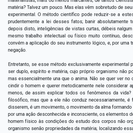
materialistas, mais ou menos marcantes, de tantos cientis
matéria? Talvez um pouco. Mas elas vêm sobretudo de seus 
experimental. O método científico pode reduzir-se a este
prudentemente a lei desses fatos; banir absolutamente 
depois disto, inteligências de vistas curtas, débeis nalg
mesmo trabalho intelectual ou físico muito contínuo, de
convém a aplicação do seu instrumento lógico, e, por uma 
negação.
Entretanto, se esse método exclusivamente experimental 
ser duplo, espírito e matéria, cujo próprio organismo não p
mas essencialmente una que o anima. Não se quer ver no
cindir o homem e querer metodicamente nele considerar ap
menos, de assim explicar todos os fenômenos da vida? O
filosófico, mas que a ele não conduz necessariamente, é 
disserem, é um movimento, o movimento da alma formando o 
por uma ação desconhecida e inconsciente, os elementos d
homem físico às condições do estudo dos corpos não org
organismo senão propriedades da matéria; localizando es