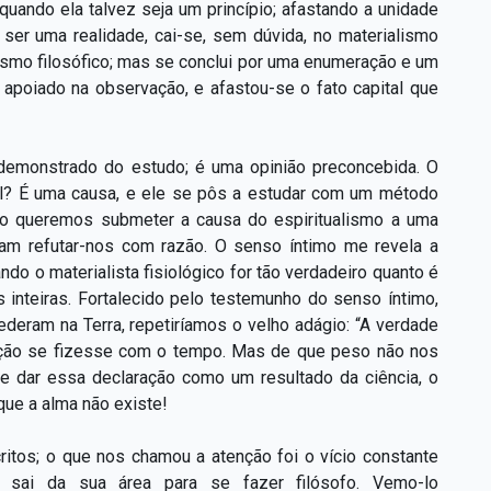
quando ela talvez seja um princípio; afastando a unidade
ser uma realidade, cai-se, sem dúvida, no materialismo
lismo filosófico; mas se conclui por uma enumeração e um
apoiado na observação, e afastou-se o fato capital que
 demonstrado do estudo; é uma opinião preconcebida. O
vel? É uma causa, e ele se pôs a estudar com um método
Não queremos submeter a causa do espiritualismo a uma
riam refutar-nos com razão. O senso íntimo me revela a
do o materialista fisiológico for tão verdadeiro quanto é
s inteiras. Fortalecido pelo testemunho do senso íntimo,
deram na Terra, repetiríamos o velho adágio: “A verdade
iação se fizesse com o tempo. Mas de que peso não nos
e dar essa declaração como um resultado da ciência, o
que a alma não existe!
ritos; o que nos chamou a atenção foi o vício constante
le sai da sua área para se fazer filósofo. Vemo-lo