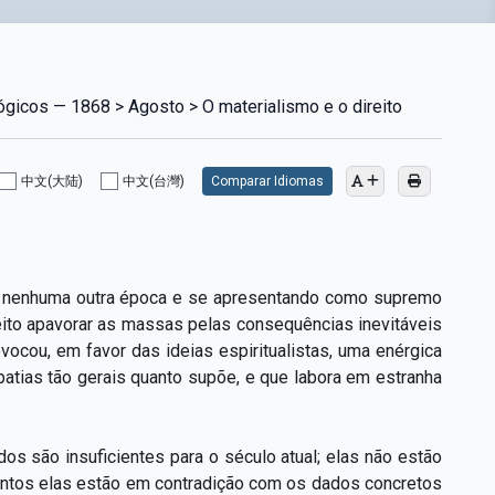
ógicos — 1868 > Agosto > O materialismo e o direito
中文(大陆)
中文(台灣)
Comparar Idiomas
em nenhuma outra época e se apresentando como supremo
eito apavorar as massas pelas consequências inevitáveis
vocou, em favor das ideias espiritualistas, uma enérgica
atias tão gerais quanto supõe, e que labora em estranha
s são insuficientes para o século atual; elas não estão
pontos elas estão em contradição com os dados concretos