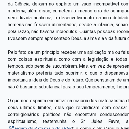
da Ciência; deixam no espírito um vago incompatível c
moderna; além disso, cometem o imenso erro de se imporem
sem dúvida nenhuma, o desenvolvimento da incredulidad
homens não fossem alimentados, desde a infância, senão 
pela razão, não haveria incrédulos. Quantas pessoas reco
tivessem sempre apresentado Deus, a alma e a vida futura d
Pelo fato de um princípio receber uma aplicação má ou fal
com coisas espirituais, como com a legislação e todas a
tempos, sob pena de sucumbirem. Mas, em vez de apresenta
materialismo preferiu tudo suprimir, o que o dispensa
importuna a ideia de Deus e do futuro. Que pensariam de 
não é bastante substancial para o seu temperamento, lhe 
O que nos espanta encontrar na maioria dos materialistas d
seus últimos limites, eles que reivindicam sem cessar 
correligionários políticos não encontram condescen
espiritualismo, testemunha o Sr. Jules Favr
Fígaro de 8 de maio de 1868
); e como o Sr. Camille Fla