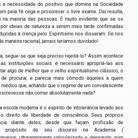
om a necessidade do positivo que domina na Sociedade
 pela fé cega e proscrever o livre exame. Daí resulta,
e na maioria das pessoas. É muito evidente que se os
por ideias de natureza a serem mais tarde confirmadas
nduzidas à crença pelo Espiritismo nos disseram: Se nos
e maneira racional, jamais teríamos duvidado!
sa, segue-se que seja preciso rejeitá-lo? Assim acontece
s instituições sociais: é necessário apropriá-las aos
r algo de melhor que o velho espiritualismo clássico, o
va de procurar, e parecia mais cômodo àqueles a quem
um médico que, achando que o regime de um convalescente
prescrevesse não comer absolutamente nada?
a escola moderna é o espírito de intolerância levado aos
o direito de liberdade de consciência. Seus próprios
dência diante deles, desde que façam profissão de
e, a propósito de seu discurso na Academia
(
mmarion, ultrajantemente ridicularizado e denegrido, num