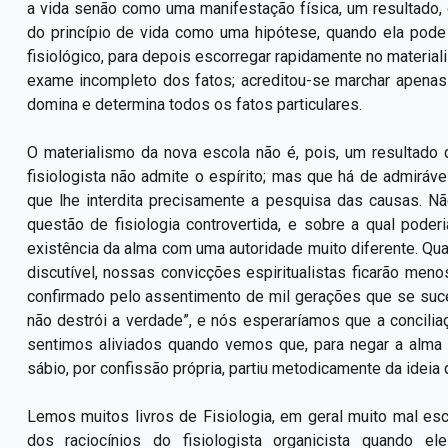
a vida senão como uma manifestação física, um resultado, 
do princípio de vida como uma hipótese, quando ela pode 
fisiológico, para depois escorregar rapidamente no materia
exame incompleto dos fatos; acreditou-se marchar apenas 
domina e determina todos os fatos particulares.
O materialismo da nova escola não é, pois, um resultado
fisiologista não admite o espírito; mas que há de admirá
que lhe interdita precisamente a pesquisa das causas. 
questão de fisiologia controvertida, e sobre a qual pode
existência da alma com uma autoridade muito diferente. Quan
discutível, nossas convicções espiritualistas ficarão meno
confirmado pelo assentimento de mil gerações que se suce
não destrói a verdade”, e nós esperaríamos que a concil
sentimos aliviados quando vemos que, para negar a alma 
sábio, por confissão própria, partiu metodicamente da ideia 
Lemos muitos livros de Fisiologia, em geral muito mal esc
dos raciocínios do fisiologista organicista quando e