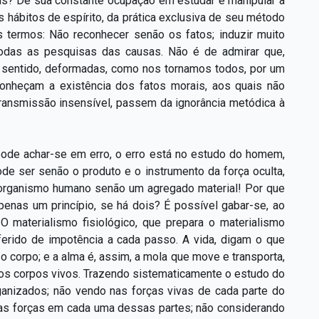
tas? De sua constante ocupação em estudar e manipular a
hábitos de espírito, da prática exclusiva de seu método
s termos: Não reconhecer senão os fatos; induzir muito
todas as pesquisas das causas. Não é de admirar que,
um sentido, deformadas, como nos tornamos todos, por um
sconheçam a existência dos fatos morais, aos quais não
transmissão insensível, passem da ignorância metódica à
pode achar-se em erro, o erro está no estudo do homem,
ode ser senão o produto e o instrumento da força oculta,
 organismo humano senão um agregado material! Por que
enas um princípio, se há dois? É possível gabar-se, ao
 materialismo fisiológico, que prepara o materialismo
ferido de impotência a cada passo. A vida, digam o que
corpo; e a alma é, assim, a mola que move e transporta,
os corpos vivos. Trazendo sistematicamente o estudo do
anizados; não vendo nas forças vivas de cada parte do
sas forças em cada uma dessas partes; não considerando