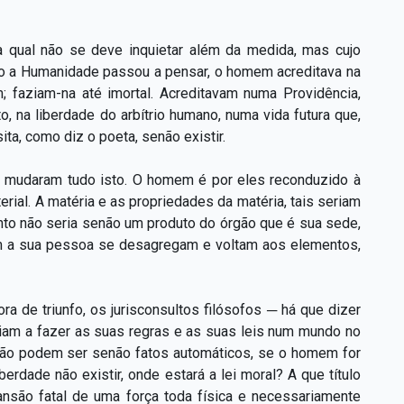
a qual não se deve inquietar além da medida, mas cujo
do a Humanidade passou a pensar, o homem acreditava na
m; faziam-na até imortal. Acreditavam numa Providência,
, na liberdade do arbítrio humano, numa vida futura que,
a, como diz o poeta, senão existir.
, mudaram tudo isto. O homem é por eles reconduzido à
rial. A matéria e as propriedades da matéria, tais seriam
nto não seria senão um produto do órgão que é sua sede,
m a sua pessoa se desagregam e voltam aos elementos,
a de triunfo, os jurisconsultos filósofos ─ há que dizer
riam a fazer as suas regras e as suas leis num mundo no
 não podem ser senão fatos automáticos, se o homem for
erdade não existir, onde estará a lei moral? A que título
ansão fatal de uma força toda física e necessariamente