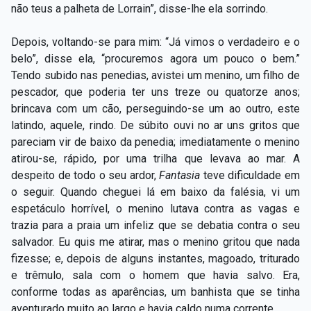
não teus a palheta de Lorrain”, disse-lhe ela sorrindo.
Depois, voltando-se para mim: “Já vimos o verdadeiro e o
belo”, disse ela, “procuremos agora um pouco o bem.”
Tendo subido nas penedias, avistei um menino, um filho de
pescador, que poderia ter uns treze ou quatorze anos;
brincava com um cão, perseguindo-se um ao outro, este
latindo, aquele, rindo. De súbito ouvi no ar uns gritos que
pareciam vir de baixo da penedia; imediatamente o menino
atirou-se, rápido, por uma trilha que levava ao mar. A
despeito de todo o seu ardor,
Fantasia
teve dificuldade em
o seguir. Quando cheguei lá em baixo da falésia, vi um
espetáculo horrível, o menino lutava contra as vagas e
trazia para a praia um infeliz que se debatia contra o seu
salvador. Eu quis me atirar, mas o menino gritou que nada
fizesse; e, depois de alguns instantes, magoado, triturado
e trêmulo, sala com o homem que havia salvo. Era,
conforme todas as aparências, um banhista que se tinha
aventurado muito ao largo e havia caldo numa corrente.