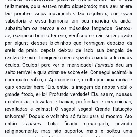
felizmente, pois estava multo alquebrado; mas seu ar era
tão positivo, seus movimentos tão regulares, que essa
sabedoria e essa harmonia em sua maneira de andar
substituíam os nervos e os músculos fatigados. Sentou-
se, examinou bem o terreno, verificou se não seria picado
por alguns desses bichinhos que formigam debaixo da
areia da praia; depois deixou de lado sua bengala de
castão de ouro. Imaginai o meu espanto quando colocou os
óculos. Óculos! para ver a imensidade!
Fantasia
deu um
salto terrível e quis atirar-se sobre ele. Consegui acalmá-la
com muito esforço. Aproximei-me, oculto por uma rocha e
quis escutar bem: “Eis, então, a imagem de nossa vida! o
grande *todo, ei-lo! Profunda verdade! Eis, assim, nossas
existências, elevadas e baixas, profundas e mesquinhas,
revoltadas e calmas! Ó vagas! vagas! Grande flutuação
universal!“ Depois o velhinho só falou para si mesmo. Até
então
Fantasia
tinha ficado sossegada, ouvindo
religiosamente; mas não suportou mais e soltou uma