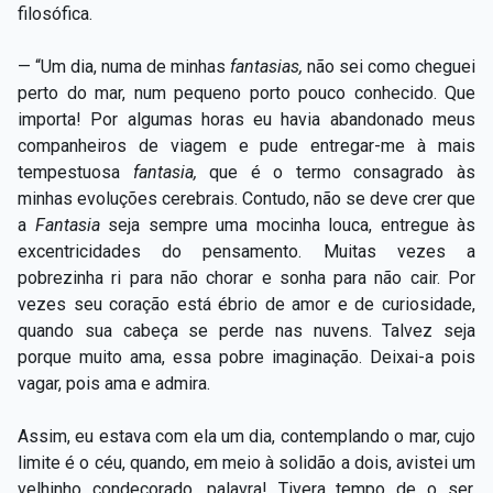
filosófica.
— “Um dia, numa de minhas
fantasias,
não sei como cheguei
perto do mar, num pequeno porto pouco conhecido. Que
importa! Por algumas horas eu havia abandonado meus
companheiros de viagem e pude entregar-me à mais
tempestuosa
fantasia,
que é o termo consagrado às
minhas evoluções cerebrais. Contudo, não se deve crer que
a
Fantasia
seja sempre uma mocinha louca, entregue às
excentricidades do pensamento. Muitas vezes a
pobrezinha ri para não chorar e sonha para não cair. Por
vezes seu coração está ébrio de amor e de curiosidade,
quando sua cabeça se perde nas nuvens. Talvez seja
porque muito ama, essa pobre imaginação. Deixai-a pois
vagar, pois ama e admira.
Assim, eu estava com ela um dia, contemplando o mar, cujo
limite é o céu, quando, em meio à solidão a dois, avistei um
velhinho condecorado, palavra! Tivera tempo de o ser,