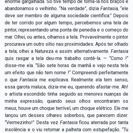
enorme gargalhada. Só tive tempo de tomá-la nos braços e
abandonamos o velhinho. “Na verdade”, dizia
Fantasia,
“ele
deve ser membro de alguma sociedade científica.” Depois
de ter corrido por algum tempo, percebemos uma tela de
pintor, representando uma ponta de penedia e o começo do
mar. Olhei, ou antes, olhamos a tela. Provavelmente o pintor
procurava um outro sítio nas proximidades. Após ter olhado
a tela; olhei a Natureza e assim alternativamente.
Fantasia
quis rasgar a tela deu-me trabalho contê-la. — “Como !“
disse-me ela. “São sete horas da manhã e vejo nesta tela
um efeito que não tem nome !“ Compreendi perfeitamente
o que
Fantasia
me explicava. Realmente ela tem senso,
essa garota maluca, dizia-me eu, querendo afastar-me. Ah!
o artista escondido tinha seguido as menores nuanças de
minha expressão; quando seus olhos encontraram os
meus, houve um choque terrível, um choque elétrico. Ele me
lançou um desses olhares soberbos, que parecem dizer:
“Vermezinho!” Desta vez
Fantasia
ficou aterrada por tanta
insolência e o viu retomar a palheta com estupefação. “Tu