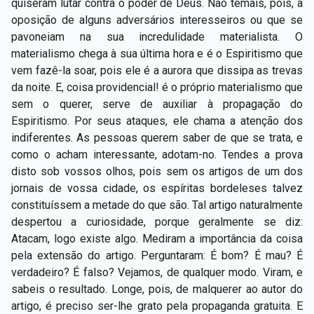
quiseram lutar contra o poder de Deus. Não temais, pois, a
oposição de alguns adversários interesseiros ou que se
pavoneiam na sua incredulidade materialista. O
materialismo chega à sua última hora e é o Espiritismo que
vem fazê-la soar, pois ele é a aurora que dissipa as trevas
da noite. E, coisa providencial! é o próprio materialismo que
sem o querer, serve de auxiliar à propagação do
Espiritismo. Por seus ataques, ele chama a atenção dos
indiferentes. As pessoas querem saber de que se trata, e
como o acham interessante, adotam-no. Tendes a prova
disto sob vossos olhos, pois sem os artigos de um dos
jornais de vossa cidade, os espíritas bordeleses talvez
constituíssem a metade do que são. Tal artigo naturalmente
despertou a curiosidade, porque geralmente se diz:
Atacam, logo existe algo. Mediram a importância da coisa
pela extensão do artigo. Perguntaram: É bom? É mau? É
verdadeiro? É falso? Vejamos, de qualquer modo. Viram, e
sabeis o resultado. Longe, pois, de malquerer ao autor do
artigo, é preciso ser-lhe grato pela propaganda gratuita. E