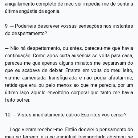
aniquilamento completo de meu ser impediu-me de sentir a
última angústia da agonia.
9. ─ Poderíeis descrever vossas sensações nos instantes
do despertamento?
─ Não há despertamento, ou antes, pareceu-me que havia
continuação. Como após curta ausência se volta para casa,
pareceu-me que apenas alguns minutos me separavam do
que eu acabava de deixar. Errante em volta do meu leito,
via-me aumentada, transfigurada e não podia afastar-me,
retida que era, ou pelo menos ao que me parecia, por um
último laço àquele envoltório corporal que tanto me havia
feito sofrer.
10. ─ Vistes imediatamente outros Espíritos vos cercar?
─ Logo vieram receber-me. Então desviei o pensamento do
meu
eu
terreno
,
e o
eu
espiritual transportado abismou-se