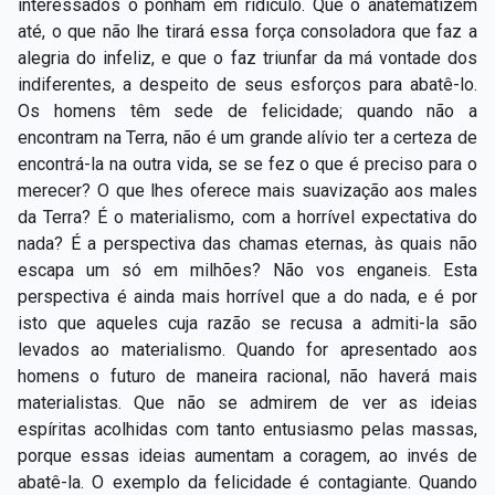
interessados o ponham em ridículo. Que o anatematizem
até, o que não lhe tirará essa força consoladora que faz a
alegria do infeliz, e que o faz triunfar da má vontade dos
indiferentes, a despeito de seus esforços para abatê-lo.
Os homens têm sede de felicidade; quando não a
encontram na Terra, não é um grande alívio ter a certeza de
encontrá-la na outra vida, se se fez o que é preciso para o
merecer? O que lhes oferece mais suavização aos males
da Terra? É o materialismo, com a horrível expectativa do
nada? É a perspectiva das chamas eternas, às quais não
escapa um só em milhões? Não vos enganeis. Esta
perspectiva é ainda mais horrível que a do nada, e é por
isto que aqueles cuja razão se recusa a admiti-la são
levados ao materialismo. Quando for apresentado aos
homens o futuro de maneira racional, não haverá mais
materialistas. Que não se admirem de ver as ideias
espíritas acolhidas com tanto entusiasmo pelas massas,
porque essas ideias aumentam a coragem, ao invés de
abatê-la. O exemplo da felicidade é contagiante. Quando