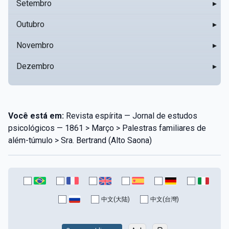
Setembro
▸
Outubro
▸
Novembro
▸
Dezembro
▸
Você está em:
Revista espírita — Jornal de estudos
psicológicos — 1861 > Março > Palestras familiares de
além-túmulo > Sra. Bertrand (Alto Saona)
中文(大陆)
中文(台灣)