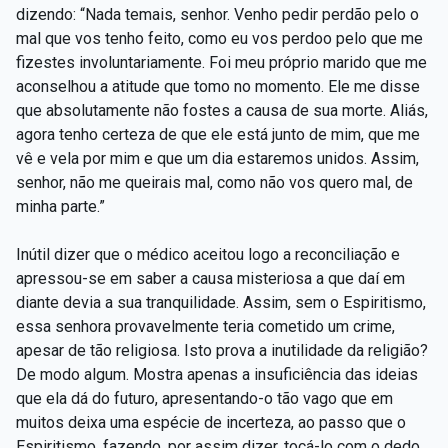
dizendo: “Nada temais, senhor. Venho pedir perdão pelo o
mal que vos tenho feito, como eu vos perdoo pelo que me
fizestes involuntariamente. Foi meu próprio marido que me
aconselhou a atitude que tomo no momento. Ele me disse
que absolutamente não fostes a causa de sua morte. Aliás,
agora tenho certeza de que ele está junto de mim, que me
vê e vela por mim e que um dia estaremos unidos. Assim,
senhor, não me queirais mal, como não vos quero mal, de
minha parte.”
Inútil dizer que o médico aceitou logo a reconciliação e
apressou-se em saber a causa misteriosa a que daí em
diante devia a sua tranquilidade. Assim, sem o Espiritismo,
essa senhora provavelmente teria cometido um crime,
apesar de tão religiosa. Isto prova a inutilidade da religião?
De modo algum. Mostra apenas a insuficiência das ideias
que ela dá do futuro, apresentando-o tão vago que em
muitos deixa uma espécie de incerteza, ao passo que o
Espiritismo, fazendo, por assim dizer, tocá-lo com o dedo,