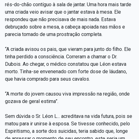
rés-do-chão contíguo à sala de jantar. Uma hora mais tarde
uma criada veio avisar que o jantar estava à mesa. Ele
respondeu que não precisava de mais nada. Estava
debruçado sobre a mesa, a cabeça apoiada nas mãos e
parecia tomado de uma prostração completa.
“A criada avisou os pais, que vieram para junto do filho. Ele
tinha perdido a consciência. Correram a chamar o Dr.
Dubois. Ao chegar, o médico constatou que Léon estava
morto. Tinha-se envenenado com forte dose de láudano,
que havia comprado para seus cavalos.
“A morte do jovem causou viva impressão na região, onde
gozava de geral estima”.
Sem dúvida o Sr. Léon L... acreditava na vida futura, pois se
matou para ir unirse à esposa. Se tivesse conhecido, pelo
Espiritismo, a sorte dos suicidas, teria sabido que, longe
de apressar o momento de seu encontro, este seria um