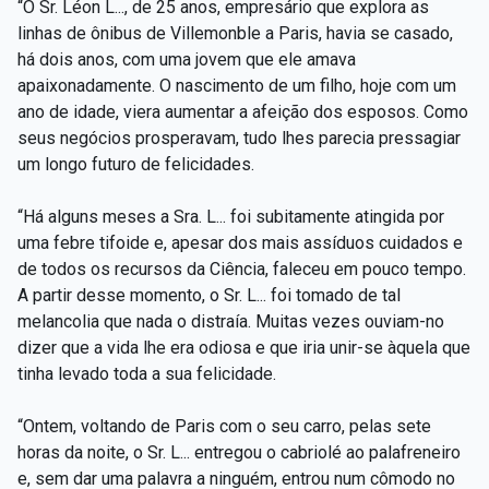
“O Sr. Léon L..., de 25 anos, empresário que explora as
linhas de ônibus de Villemonble a Paris, havia se casado,
há dois anos, com uma jovem que ele amava
apaixonadamente. O nascimento de um filho, hoje com um
ano de idade, viera aumentar a afeição dos esposos. Como
seus negócios prosperavam, tudo lhes parecia pressagiar
um longo futuro de felicidades.
“Há alguns meses a Sra. L... foi subitamente atingida por
uma febre tifoide e, apesar dos mais assíduos cuidados e
de todos os recursos da Ciência, faleceu em pouco tempo.
A partir desse momento, o Sr. L... foi tomado de tal
melancolia que nada o distraía. Muitas vezes ouviam-no
dizer que a vida lhe era odiosa e que iria unir-se àquela que
tinha levado toda a sua felicidade.
“Ontem, voltando de Paris com o seu carro, pelas sete
horas da noite, o Sr. L... entregou o cabriolé ao palafreneiro
e, sem dar uma palavra a ninguém, entrou num cômodo no