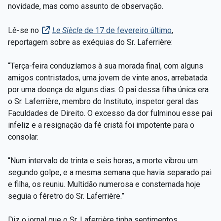
novidade, mas como assunto de observação.
Lê-se no
Le Siècle
de 17 de fevereiro último
,
reportagem sobre as exéquias do Sr. Laferrière:
“Terça-feira conduzíamos à sua morada final, com alguns
amigos contristados, uma jovem de vinte anos, arrebatada
por uma doença de alguns dias. O pai dessa filha única era
o Sr. Laferrière, membro do Instituto, inspetor geral das
Faculdades de Direito. O excesso da dor fulminou esse pai
infeliz e a resignação da fé cristã foi impotente para o
consolar.
“Num intervalo de trinta e seis horas, a morte vibrou um
segundo golpe, e a mesma semana que havia separado pai
e filha, os reuniu. Multidão numerosa e consternada hoje
seguia o féretro do Sr. Laferrière.”
Diz o jornal que o Sr. Laferrière tinha sentimentos