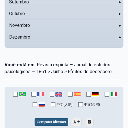
Setembro
▸
Outubro
▸
Novembro
▸
Dezembro
▸
Você está em:
Revista espírita — Jornal de estudos
psicológicos — 1861 > Junho > Efeitos do desespero
中文(大陆)
中文(台灣)
Comparar Idiomas