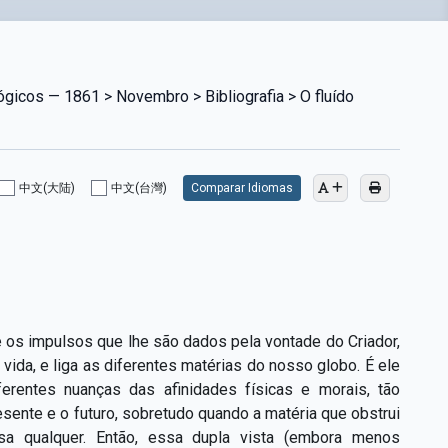
ógicos — 1861 > Novembro > Bibliografia > O fluído
中文(大陆)
中文(台灣)
Comparar Idiomas
e os impulsos que lhe são dados pela vontade do Criador,
vida, e liga as diferentes matérias do nosso globo. É ele
ferentes nuanças das afinidades físicas e morais, tão
esente e o futuro, sobretudo quando a matéria que obstrui
a qualquer. Então, essa dupla vista (embora menos