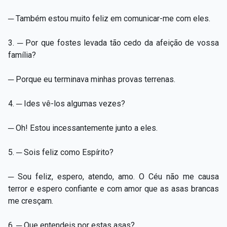
─ Também estou muito feliz em comunicar-me com eles.
3. ─ Por que fostes levada tão cedo da afeição de vossa
família?
─ Porque eu terminava minhas provas terrenas.
4. ─ Ides vê-los algumas vezes?
─ Oh! Estou incessantemente junto a eles.
5. ─ Sois feliz como Espírito?
─ Sou feliz, espero, atendo, amo. O Céu não me causa
terror e espero confiante e com amor que as asas brancas
me cresçam.
6. ─ Que entendeis por estas asas?