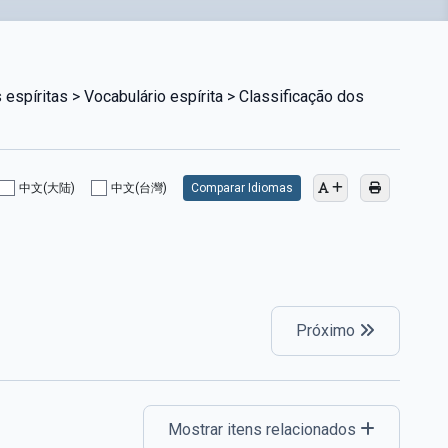
espíritas > Vocabulário espírita > Classificação dos
中文(大陆)
中文(台灣)
Comparar Idiomas
Próximo
Mostrar itens relacionados