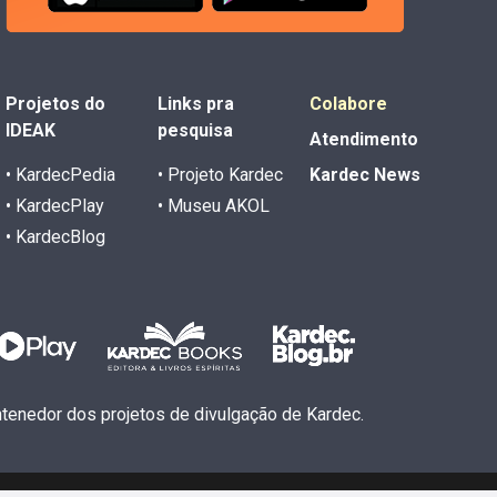
Projetos do
Links pra
Colabore
IDEAK
pesquisa
Atendimento
• KardecPedia
• Projeto Kardec
Kardec News
• KardecPlay
• Museu AKOL
• KardecBlog
antenedor dos projetos de divulgação de Kardec.