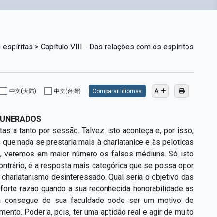
espíritas > Capítulo VIII - Das relações com os espíritos
中文(大陆)
中文(台灣)
Comparar Idiomas
MUNERADOS
 a tanto por sessão. Talvez isto aconteça e, por isso,
que nada se prestaria mais à charlatanice e às peloticas
s, veremos em maior número os falsos médiuns. Só isto
ontrário, é a resposta mais categórica que se possa opor
charlatanismo desinteressado. Qual seria o objetivo das
forte razão quando a sua reconhecida honorabilidade as
m consegue de sua faculdade pode ser um motivo de
ento. Poderia, pois, ter uma aptidão real e agir de muito