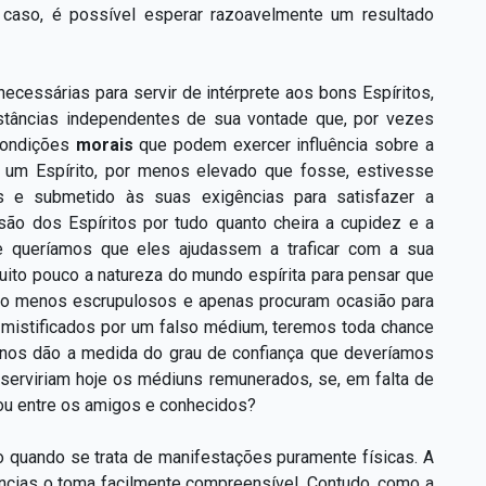
 caso, é possível esperar razoavelmente um resultado
essárias para servir de intérprete aos bons Espíritos,
stâncias independentes de sua vontade que, por vezes
 condições
morais
que podem exercer influência sobre a
um Espírito, por menos elevado que fosse, estivesse
 e submetido às suas exigências para satisfazer a
ão dos Espíritos por tudo quanto cheira a cupidez e a
e queríamos que eles ajudassem a traficar com a sua
uito pouco a natureza do mundo espírita para pensar que
são menos escrupulosos e apenas procuram ocasião para
s mistificados por um falso médium, teremos toda chance
s nos dão a medida do grau de confiança que deveríamos
serviriam hoje os médiuns remunerados, se, em falta de
 ou entre os amigos e conhecidos?
 quando se trata de manifestações puramente físicas. A
ncias o toma facilmente compreensível. Contudo, como a