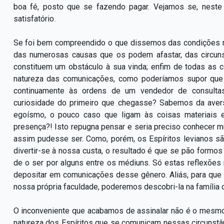
boa fé, posto que se fazendo pagar. Vejamos se, neste
satisfatório.
Se foi bem compreendido o que dissemos das condições nec
das numerosas causas que os podem afastar, das circun
constituem um obstáculo à sua vinda; enfim de todas as
natureza das comunicações, como poderíamos supor que 
continuamente às ordens de um vendedor de consultas
curiosidade do primeiro que chegasse? Sabemos da avers
egoísmo, o pouco caso que ligam às coisas materiais 
presença?! Isto repugna pensar e seria preciso conhecer m
assim pudesse ser. Como, porém, os Espíritos levianos 
divertir-se à nossa custa, o resultado é que se pão formo
de o ser por alguns entre os médiuns. Só estas reflexõe
depositar em comunicações desse gênero. Aliás, para que 
nossa própria faculdade, poderemos descobri-la na família
O inconveniente que acabamos de assinalar não é o mesmo
natureza dos Espíritos que se comunicam nessas circunstâ