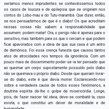
seríamos menos imprudentes se conhecêssemos todos
os casos de loucura e de epilepsia que se originam nos
contos do Lobo-mau e do Tutu-marambá. Que dizer, então,
se nos persuadirmos de que é o diabo! Os que acreditam
nessas coisas não sabem a responsabilidade que
assumem: podem matar! Ora, o perigo não é apenas para o
sensitivo, mas também para os que o cercam e que podem
ficar apavorados com a ideia de que sua casa é um antro
de demônios. Foi essa crença funesta que causou tantos
atos de atrocidades nos tempos da ignorância. Com um
pouco mais de discernimento poder-se-ia ter pensado que
ao queimar um corpo supostamente possuído pelo diabo
não se queimava o próprio diabo. Desde que queriam livrar-
se do diabo, este é que devia morrer. Esclarecendo-nos
sobre a verdadeira causa de todos esses fenômenos, a
doutrina espírita dá-lhe o golpe de misericórdia. Longe,
pois, de fazer nascer tal ideia, deve-se combatê-la, caso
exista, o que constitui um dever de moralidade e de
humanidade.