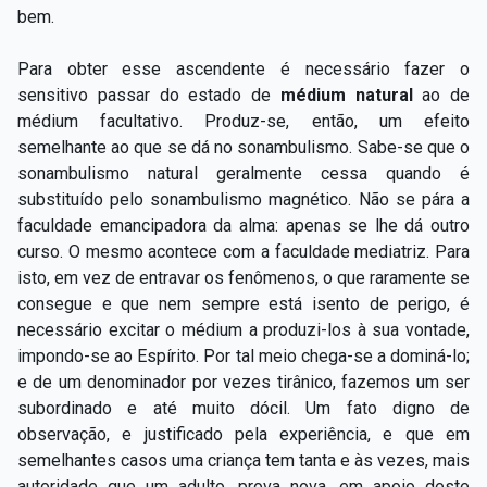
bem.
Para obter esse ascendente é necessário fazer o
sensitivo passar do estado de
médium
natural
ao de
médium facultativo. Produz-se, então, um efeito
semelhante ao que se dá no sonambulismo. Sabe-se que o
sonambulismo natural geralmente cessa quando é
substituído pelo sonambulismo magnético. Não se pára a
faculdade emancipadora da alma: apenas se lhe dá outro
curso. O mesmo acontece com a faculdade mediatriz. Para
isto, em vez de entravar os fenômenos, o que raramente se
consegue e que nem sempre está isento de perigo, é
necessário excitar o médium a produzi-los à sua vontade,
impondo-se ao Espírito. Por tal meio chega-se a dominá-lo;
e de um denominador por vezes tirânico, fazemos um ser
subordinado e até muito dócil. Um fato digno de
observação, e justificado pela experiência, e que em
semelhantes casos uma criança tem tanta e às vezes, mais
autoridade que um adulto, prova nova, em apoio deste