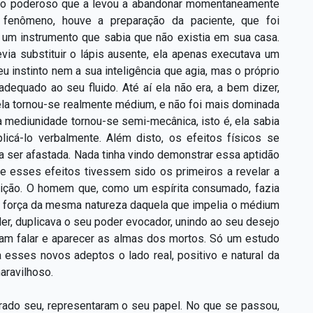
ido poderoso que a levou a abandonar momentaneamente
 fenômeno, houve a preparação da paciente, que foi
ar um instrumento que sabia que não existia em sua casa.
evia substituir o lápis ausente, ela apenas executava um
u instinto nem a sua inteligência que agia, mas o próprio
dequado ao seu fluido. Até aí ela não era, a bem dizer,
 ela tornou-se realmente médium, e não foi mais dominada
 a mediunidade tornou-se semi-mecânica, isto é, ela sabia
icá-lo verbalmente. Além disto, os efeitos físicos se
ia ser afastada. Nada tinha vindo demonstrar essa aptidão
Se esses efeitos tivessem sido os primeiros a revelar a
tição. O homem que, como um espírita consumado, fazia
uma força da mesma natureza daquela que impelia o médium
er, duplicava o seu poder evocador, unindo ao seu desejo
iam falar e aparecer as almas dos mortos. Só um estudo
 esses novos adeptos o lado real, positivo e natural da
aravilhoso.
lgrado seu, representaram o seu papel. No que se passou,