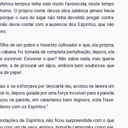
 últimos tempos tinha sido muito favorecida, neste tempo
itismo. O próprio nome dessa obra satânica jamais havia
porque o cura do lugar não tinha decidido pregar contra.
ão devia contar com a ausência dos Espíritos, que não
ses.
ilha de um pobre e honesto cultivador e que, ela própria,
a cabana, foi tomada de completa perturbação; depois, ela
de escrever. Escrever o que? Não sabia nada, mas queria
 mente, a de procurar um lápis, embora bem soubesse que
a de papel.
as e se esforçava por descartá-las, avistou na lareira um
há-lo, depois guiada por uma força invisível para a parede
çou na parede, em caracteres bem legíveis, esta frase:
deres com os Espíritos.”
festações de Espíritos, não ficou surpreendida com o que
alou com um de seus amigos, humilde camponês como ele,