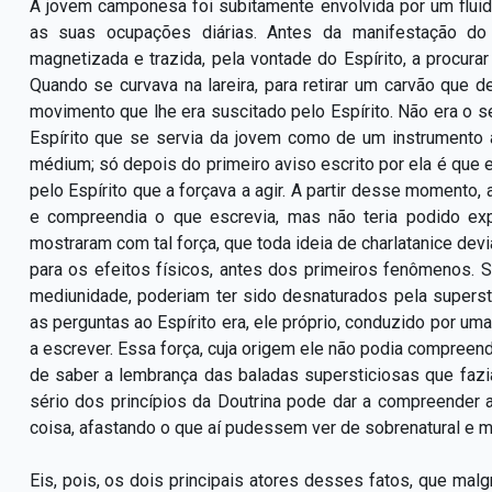
A jovem camponesa foi subitamente envolvida por um flu
as suas ocupações diárias. Antes da manifestação do
magnetizada e trazida, pela vontade do Espírito, a procur
Quando se curvava na lareira, para retirar um carvão que d
movimento que lhe era suscitado pelo Espírito. Não era o se
Espírito que se servia da jovem como de um instrumento a
médium; só depois do primeiro aviso escrito por ela é que
pelo Espírito que a forçava a agir. A partir desse momento,
e compreendia o que escrevia, mas não teria podido expl
mostraram com tal força, que toda ideia de charlatanice dev
para os efeitos físicos, antes dos primeiros fenômenos. 
mediunidade, poderiam ter sido desnaturados pela supers
as perguntas ao Espírito era, ele próprio, conduzido por 
a escrever. Essa força, cuja origem ele não podia compreend
de saber a lembrança das baladas supersticiosas que faz
sério dos princípios da Doutrina pode dar a compreender a
coisa, afastando o que aí pudessem ver de sobrenatural e m
Eis, pois, os dois principais atores desses fatos, que ma