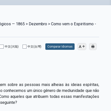
ológicos — 1865 > Dezembro > Como vem o Espiritismo -
中文(大陆)
中文(台灣)
Comparar Idiomas
gem sobre as pessoas mais alheias às ideias espíritas,
 Não conhecemos um único gênero de mediunidade que não
 Como aqueles que atribuem todas essas manifestações
 seguinte?