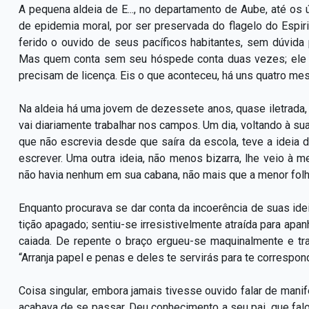
A pequena aldeia de E..., no departamento de Aube, até os
de epidemia moral, por ser preservada do flagelo do Espir
ferido o ouvido de seus pacíficos habitantes, sem dúvida 
Mas quem conta sem seu hóspede conta duas vezes; ele n
precisam de licença. Eis o que aconteceu, há uns quatro me
Na aldeia há uma jovem de dezessete anos, quase iletrada, f
vai diariamente trabalhar nos campos. Um dia, voltando à su
que não escrevia desde que saíra da escola, teve a ideia 
escrever. Uma outra ideia, não menos bizarra, lhe veio à
não havia nenhum em sua cabana, não mais que a menor folh
Enquanto procurava se dar conta da incoerência de suas idei
tição apagado; sentiu-se irresistivelmente atraída para apan
caiada. De repente o braço ergueu-se maquinalmente e tra
“Arranja papel e penas e deles te servirás para te correspon
Coisa singular, embora jamais tivesse ouvido falar de mani
acabava de se passar. Deu conhecimento a seu pai, que f