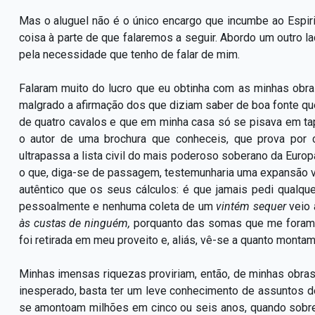
Mas o aluguel não é o único encargo que incumbe ao Espir
coisa à parte de que falaremos a seguir. Abordo um outro la
pela necessidade que tenho de falar de mim.
Falaram muito do lucro que eu obtinha com as minhas obr
malgrado a afirmação dos que diziam saber de boa fonte que
de quatro cavalos e que em minha casa só se pisava em ta
o autor de uma brochura que conheceis, que prova por 
ultrapassa a lista civil do mais poderoso soberano da Euro
o que, diga-se de passagem, testemunharia uma expansão v
autêntico que os seus cálculos: é que jamais pedi qualq
pessoalmente e nenhuma coleta de um
vintém sequer
veio
às custas de ninguém,
porquanto das somas que me foram c
foi retirada em meu proveito e, aliás, vê-se a quanto montam 
Minhas imensas riquezas proviriam, então, de minhas obra
inesperado, basta ter um leve conhecimento de assuntos de 
se amontoam milhões em cinco ou seis anos, quando sobre 