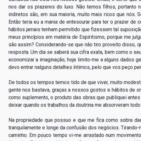
nos dar os prazeres do luxo. Não temos filhos, portanto
indiretos são, em sua maioria, muito mais ricos que nós. 
Então teria eu a mania de entesourar para ter o prazer d
hábitos jamais tenham permitido que fizessem tal suposiç
meus princípios em matéria de Espiritismo, porque me jul
são assim? Considerando-se que não tiro proveito disso, 
resposta. Um dia se saberá sua cifra exata, bem como o se
economizar a imaginação; hoje limito-me a alguns dados gera
devo entrar nalguns detalhes íntimos, pelo que vos peço pe
De todos os tempos temos tido de que viver, muito modesta
gente nos bastava, graças a nossos gostos e hábitos de o
como suplemento, o produto das obras que publiquei antes
deixar quando os trabalhos da doutrina me absorveram todo
Na propriedade que possuo e que me fica como sobra daq
tranquilamente e longe da confusão dos negócios. Tirando-
caminho. Em pouco tempo vi-me arrastado num movimento 