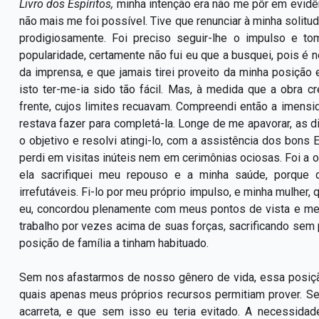
Livro dos Espíritos,
minha intenção era não me pôr em evidên
não mais me foi possível. Tive que renunciar à minha solitu
prodigiosamente. Foi preciso seguir-lhe o impulso e 
popularidade, certamente não fui eu que a busquei, pois 
da imprensa, e que jamais tirei proveito da minha posiçã
isto ter-me-ia sido tão fácil. Mas, à medida que a obra 
frente, cujos limites recuavam. Compreendi então a imensi
restava fazer para completá-la. Longe de me apavorar, as d
o objetivo e resolvi atingi-lo, com a assistência dos bons 
perdi em visitas inúteis nem em cerimônias ociosas. Foi a o
ela sacrifiquei meu repouso e a minha saúde, porque 
irrefutáveis. Fi-lo por meu próprio impulso, e minha mulher
eu, concordou plenamente com meus pontos de vista e me 
trabalho por vezes acima de suas forças, sacrificando sem
posição de família a tinham habituado.
Sem nos afastarmos de nosso gênero de vida, essa posiçã
quais apenas meus próprios recursos permitiam prover. Ser
acarreta, e que sem isso eu teria evitado. A necessida