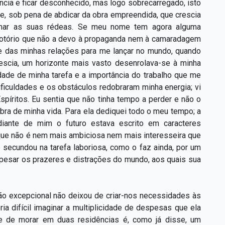
cia e ficar desconhecido, mas logo sobrecarregado, isto
de, sob pena de abdicar da obra empreendida, que crescia
tomar as suas rédeas. Se meu nome tem agora alguma
é notório que não a devo à propaganda nem à camaradagem
o e das minhas relações para me lançar no mundo, quando
crescia, um horizonte mais vasto desenrolava-se à minha
dade de minha tarefa e a importância do trabalho que me
ificuldades e os obstáculos redobraram minha energia; vi
Espíritos. Eu sentia que não tinha tempo a perder e não o
bra de minha vida. Para ela dediquei todo o meu tempo; a
diante de mim o futuro estava escrito em caracteres
, que não é nem mais ambiciosa nem mais interesseira que
secundou na tarefa laboriosa, como o faz ainda, por um
 pesar os prazeres e distrações do mundo, aos quais sua
o excepcional não deixou de criar-nos necessidades às
ia difícil imaginar a multiplicidade de despesas que ela
de de morar em duas residências é, como já disse, um