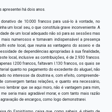
 apresentei há dois anos.
donativo de 10.000 francos para usá-lo à vontade, no
nha um local seu, o que constituía grave inconveniente. A
tilidade de um local adequado não só para as sessões mas
am mais numerosos e tornavam indispensável a presença
lhi este local, que reunia as vantagens do asseio e da
necessidade de dependências apropriadas à sua finalidade,
te local, inclusive as contribuições, é de 2.930 francos.
enas l.200 francos, faltavam l.130 francos, os quais se
material quanto no pagamento do excedente do aluguel, não
cado no interesse da doutrina e, com efeito, compreende-
onde convergem tantas relações, e quanto era necessário,
devo lembrar que se aqui moro, não é vantagem para mim,
 me seria mais agradável morar, e com tanto mais razão
a agravação de encargos, como logo demonstrarei.
aixa do Espiritismo, caixa que, como sabeis, é objeto de