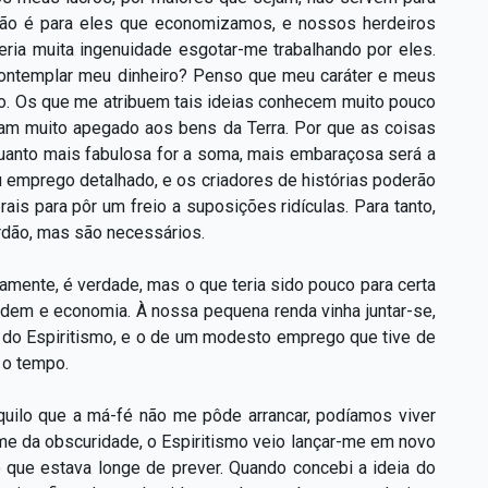
 não é para eles que economizamos, e nossos herdeiros
Seria muita ingenuidade esgotar-me trabalhando por eles.
e contemplar meu dinheiro? Penso que meu caráter e meus
ão. Os que me atribuem tais ideias conhecem muito pouco
gam muito apegado aos bens da Terra. Por que as coisas
quanto mais fabulosa for a soma, mais embaraçosa será a
u emprego detalhado, e os criadores de histórias poderão
is para pôr um freio a suposições ridículas. Para tanto,
rdão, mas são necessários.
mente, é verdade, mas o que teria sido pouco para certa
rdem e economia. À nossa pequena renda vinha juntar-se,
 do Espiritismo, e o de um modesto emprego que tive de
 o tempo.
uilo que a má-fé não me pôde arrancar, podíamos viver
me da obscuridade, o Espiritismo veio lançar-me em novo
que estava longe de prever. Quando concebi a ideia do