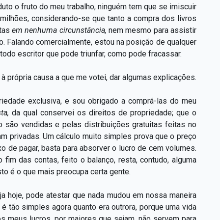
uto o fruto do meu trabalho, ninguém tem que se imiscuir
milhões, considerando-se que tanto a compra dos livros
stas
em nenhuma circunstância,
nem mesmo para assistir
. Falando comercialmente, estou na posição de qualquer
todo escritor que pode triunfar, como pode fracassar.
il à própria causa a que me votei, dar algumas explicações.
riedade exclusiva, e sou obrigado a comprá-las do meu
sta,
da qual conservei os direitos de propriedade; que o
 são vendidas e pelas distribuições gratuitas feitas no
iam privadas. Um cálculo muito simples prova que o preço
o de pagar, basta para absorver o lucro de cem volumes.
o fim das contas, feito o balanço, resta, contudo, alguma
sto é o que mais preocupa certa gente.
eja hoje, pode atestar que nada mudou em nossa maneira
 é tão simples agora quanto era outrora, porque uma vida
os meus lucros, por maiores que sejam, não servem para