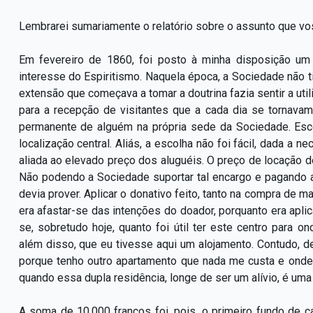
Lembrarei sumariamente o relatório sobre o assunto que vos
Em fevereiro de 1860, foi posto à minha disposição um 
interesse do Espiritismo. Naquela época, a Sociedade não ti
extensão que começava a tomar a doutrina fazia sentir a u
para a recepção de visitantes que a cada dia se tornav
permanente de alguém na própria sede da Sociedade. Esco
localização central. Aliás, a escolha não foi fácil, dada a 
aliada ao elevado preço dos aluguéis. O preço de locação des
Não podendo a Sociedade suportar tal encargo e pagando ap
devia prover. Aplicar o donativo feito, tanto na compra de 
era afastar-se das intenções do doador, porquanto era apli
se, sobretudo hoje, quanto foi útil ter este centro para 
além disso, que eu tivesse aqui um alojamento. Contudo, 
porque tenho outro apartamento que nada me custa e onde
quando essa dupla residência, longe de ser um alívio, é um
A soma de 10.000 francos foi, pois, o primeiro fundo de c