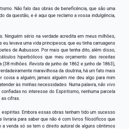
itismo. Não falo das obras de beneficência, que são uma
do da questão, e é aqui que reclamo a vossa indulgência,
as. Ninguém sério na verdade acredita em meus milhões,
 eu levava uma vida principesca; que eu tinha carruagens
petes de Aubusson. Por mais que tenha dito, além disso,
cálculos hiperbólicos que meu orçamento das receitas
pa (38 milhões.
Revista
de junho de 1862 e junho de 1863),
erdadeiramente maravilhosa da doutrina, há um fato mais
uer coisa a alguém; jamais alguém me deu algo para mim
 atender às minhas necessidades. Numa palavra,
não vivo
onfiadas no interesse do Espiritismo, nenhuma parcela
as cifras.
s espíritas. Embora essas obras tenham tido um sucesso
livraria para saber que não é com livros filosóficos que
a venda só se tem o direito autoral de alguns cêntimos