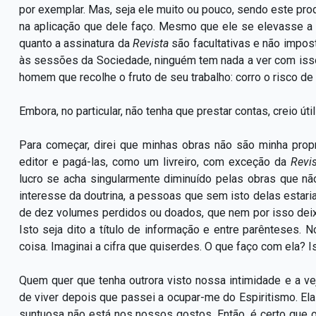
por exemplar. Mas, seja ele muito ou pouco, sendo este prod
na aplicação que dele faço. Mesmo que ele se elevasse a 
quanto a assinatura da
Revista
são facultativas e não impo
às sessões da Sociedade, ninguém tem nada a ver com isso
homem que recolhe o fruto de seu trabalho: corro o risco de 
Embora, no particular, não tenha que prestar contas, creio út
Para começar, direi que minhas obras não são minha prop
editor e pagá-las, como um livreiro, com exceção da
Revi
lucro se acha singularmente diminuído pelas obras que não
interesse da doutrina, a pessoas que sem isto delas estar
de dez volumes perdidos ou doados, que nem por isso deix
Isto seja dito a título de informação e entre parênteses. N
coisa. Imaginai a cifra que quiserdes. O que faço com ela? I
Quem quer que tenha outrora visto nossa intimidade e a v
de viver depois que passei a ocupar-me do Espiritismo. Ela
suntuosa não está nos nossos gostos. Então, é certo que 