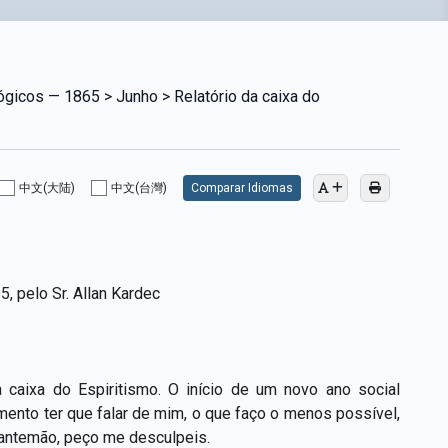
ógicos — 1865 > Junho > Relatório da caixa do
中文(大陆)
中文(台灣)
Comparar Idiomas
5, pelo Sr. Allan Kardec
caixa do Espiritismo. O início de um novo ano social
ento ter que falar de mim, o que faço o menos possível,
e antemão, peço me desculpeis.