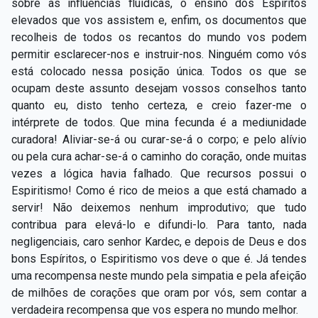
sobre as influências fluídicas, o ensino dos Espíritos
elevados que vos assistem e, enfim, os documentos que
recolheis de todos os recantos do mundo vos podem
permitir esclarecer-nos e instruir-nos. Ninguém como vós
está colocado nessa posição única. Todos os que se
ocupam deste assunto desejam vossos conselhos tanto
quanto eu, disto tenho certeza, e creio fazer-me o
intérprete de todos. Que mina fecunda é a mediunidade
curadora! Aliviar-se-á ou curar-se-á o corpo; e pelo alívio
ou pela cura achar-se-á o caminho do coração, onde muitas
vezes a lógica havia falhado. Que recursos possui o
Espiritismo! Como é rico de meios a que está chamado a
servir! Não deixemos nenhum improdutivo; que tudo
contribua para elevá-lo e difundi-lo. Para tanto, nada
negligenciais, caro senhor Kardec, e depois de Deus e dos
bons Espíritos, o Espiritismo vos deve o que é. Já tendes
uma recompensa neste mundo pela simpatia e pela afeição
de milhões de corações que oram por vós, sem contar a
verdadeira recompensa que vos espera no mundo melhor.