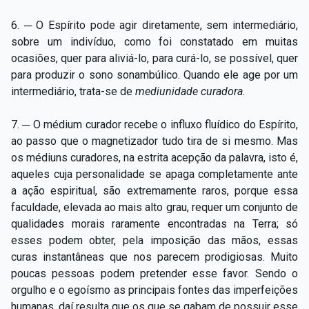
6. ─ O Espírito pode agir diretamente, sem intermediário,
sobre um indivíduo, como foi constatado em muitas
ocasiões, quer para aliviá-lo, para curá-lo, se possível, quer
para produzir o sono sonambúlico. Quando ele age por um
intermediário, trata-se de
mediunidade curadora.
7. ─ O médium curador recebe o influxo fluídico do Espírito,
ao passo que o magnetizador tudo tira de si mesmo. Mas
os médiuns curadores, na estrita acepção da palavra, isto é,
aqueles cuja personalidade se apaga completamente ante
a ação espiritual, são extremamente raros, porque essa
faculdade, elevada ao mais alto grau, requer um conjunto de
qualidades morais raramente encontradas na Terra; só
esses podem obter, pela imposição das mãos, essas
curas instantâneas que nos parecem prodigiosas. Muito
poucas pessoas podem pretender esse favor. Sendo o
orgulho e o egoísmo as principais fontes das imperfeições
humanas, daí resulta que os que se gabam de possuir esse