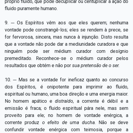
próprio fluido, que pode decuplicar ou centuplicar a ação do
fluido puramente humano.
9. ─ Os Espíritos vêm aos que eles querem; nenhuma
vontade pode constrangê-los; eles se rendem à prece, se
for fervorosa, sincera, mas nunca à injunção. Disto resulta
que a vontade não pode dar a mediunidade curadora e que
ninguém pode ser médium curador com desígnio
premeditado. Reconhece-se o médium curador pelos
resultados que obtém e não por
sua pretensão de o ser.
10. ─ Mas se a vontade for ineficaz quanto ao concurso
dos Espíritos, é onipotente para imprimir ao fluido,
espiritual ou humano, uma boa direção e uma energia maior.
No homem apático e
distraído,
a corrente é débil e a
emissão é fraca; o fluido espiritual pára nele, mas sem
proveito para ele; no homem de vontade enérgica, a
corrente produz
o efeito de uma ducha.
Não se deve
confundir vontade enérgica com teimosia, porque a