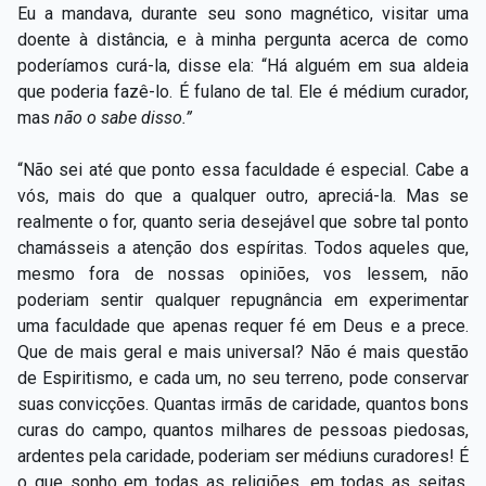
Eu a mandava, durante seu sono magnético, visitar uma
doente à distância, e à minha pergunta acerca de como
poderíamos curá-la, disse ela: “Há alguém em sua aldeia
que poderia fazê-lo. É fulano de tal. Ele é médium curador,
mas
não o sabe disso.”
“Não sei até que ponto essa faculdade é especial. Cabe a
vós, mais do que a qualquer outro, apreciá-la. Mas se
realmente o for, quanto seria desejável que sobre tal ponto
chamásseis a atenção dos espíritas. Todos aqueles que,
mesmo fora de nossas opiniões, vos lessem, não
poderiam sentir qualquer repugnância em experimentar
uma faculdade que apenas requer fé em Deus e a prece.
Que de mais geral e mais universal? Não é mais questão
de Espiritismo, e cada um, no seu terreno, pode conservar
suas convicções. Quantas irmãs de caridade, quantos bons
curas do campo, quantos milhares de pessoas piedosas,
ardentes pela caridade, poderiam ser médiuns curadores! É
o que sonho em todas as religiões, em todas as seitas.