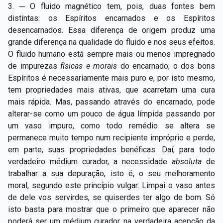
3. ─ O fluido magnético tem, pois, duas fontes bem
distintas: os Espíritos encarnados e os Espíritos
desencarnados. Essa diferença de origem produz uma
grande diferença na qualidade do fluido e nos seus efeitos.
O fluido humano está sempre mais ou menos impregnado
de impurezas
físicas e morais
do encarnado; o dos bons
Espíritos é necessariamente mais puro e, por isto mesmo,
tem propriedades mais ativas, que acarretam uma cura
mais rápida. Mas, passando através do encarnado, pode
alterar-se como um pouco de água límpida passando por
um vaso impuro, como todo remédio se altera se
permanece muito tempo num recipiente impróprio e perde,
em parte, suas propriedades benéficas. Daí, para todo
verdadeiro médium curador, a necessidade
absoluta
de
trabalhar a sua depuração, isto é, o seu melhoramento
moral, segundo este princípio vulgar: Limpai o vaso antes
de dele vos servirdes, se quiserdes ter algo de bom. Só
isto basta para mostrar que o primeiro que aparecer não
poderá ser um médium curador, na verdadeira acepção da