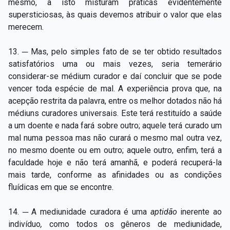
mesmo, a isto misturam práticas evidentemente
supersticiosas, às quais devemos atribuir o valor que elas
merecem.
13. ─ Mas, pelo simples fato de se ter obtido resultados
satisfatórios uma ou mais vezes, seria temerário
considerar-se médium curador e daí concluir que se pode
vencer toda espécie de mal. A experiência prova que, na
acepção restrita da palavra, entre os melhor dotados não há
médiuns curadores universais. Este terá restituído a saúde
a um doente e nada fará sobre outro; aquele terá curado um
mal numa pessoa mas não curará o mesmo mal outra vez,
no mesmo doente ou em outro; aquele outro, enfim, terá a
faculdade hoje e não terá amanhã, e poderá recuperá-la
mais tarde, conforme as afinidades ou as condições
fluídicas em que se encontre.
14. ─ A mediunidade curadora é uma
aptidão
inerente ao
indivíduo
,
como todos os gêneros de mediunidade,