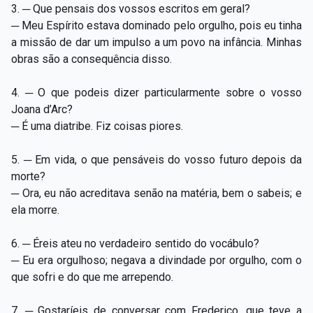
3. ─ Que pensais dos vossos escritos em geral?
─ Meu Espírito estava dominado pelo orgulho, pois eu tinha
a missão de dar um impulso a um povo na infância. Minhas
obras são a consequência disso.
4. ─ O que podeis dizer particularmente sobre o vosso
Joana d’Arc?
─ É uma diatribe. Fiz coisas piores.
5. ─ Em vida, o que pensáveis do vosso futuro depois da
morte?
─ Ora, eu não acreditava senão na matéria, bem o sabeis; e
ela morre.
6. ─ Éreis ateu no verdadeiro sentido do vocábulo?
─ Eu era orgulhoso; negava a divindade por orgulho, com o
que sofri e do que me arrependo.
7. ─ Gostaríeis de conversar com Frederico, que teve a