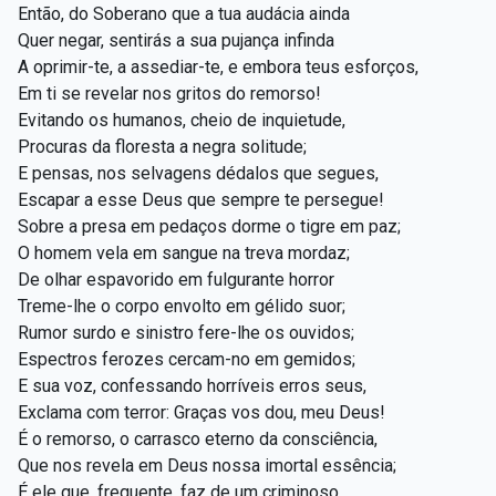
Então, do Soberano que a tua audácia ainda
Quer negar, sentirás a sua pujança infinda
A oprimir-te, a assediar-te, e embora teus esforços,
Em ti se revelar nos gritos do remorso!
Evitando os humanos, cheio de inquietude,
Procuras da floresta a negra solitude;
E pensas, nos selvagens dédalos que segues,
Escapar a esse Deus que sempre te persegue!
Sobre a presa em pedaços dorme o tigre em paz;
O homem vela em sangue na treva mordaz;
De olhar espavorido em fulgurante horror
Treme-lhe o corpo envolto em gélido suor;
Rumor surdo e sinistro fere-lhe os ouvidos;
Espectros ferozes cercam-no em gemidos;
E sua voz, confessando horríveis erros seus,
Exclama com terror: Graças vos dou, meu Deus!
É o remorso, o carrasco eterno da consciência,
Que nos revela em Deus nossa imortal essência;
É ele que, frequente, faz de um criminoso,