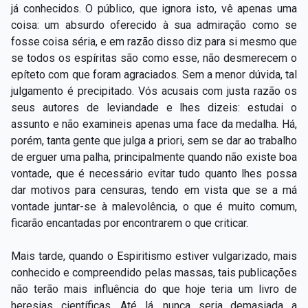
já conhecidos. O público, que ignora isto, vê apenas uma
coisa: um absurdo oferecido à sua admiração como se
fosse coisa séria, e em razão disso diz para si mesmo que
se todos os espíritas são como esse, não desmerecem o
epíteto com que foram agraciados. Sem a menor dúvida, tal
julgamento é precipitado. Vós acusais com justa razão os
seus autores de leviandade e lhes dizeis: estudai o
assunto e não examineis apenas uma face da medalha. Há,
porém, tanta gente que julga a priori, sem se dar ao trabalho
de erguer uma palha, principalmente quando não existe boa
vontade, que é necessário evitar tudo quanto lhes possa
dar motivos para censuras, tendo em vista que se a má
vontade juntar-se à malevolência, o que é muito comum,
ficarão encantadas por encontrarem o que criticar.
Mais tarde, quando o Espiritismo estiver vulgarizado, mais
conhecido e compreendido pelas massas, tais publicações
não terão mais influência do que hoje teria um livro de
heresias científicas. Até lá, nunca seria demasiada a