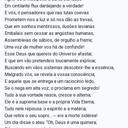
Em cintilante flux dardejando a verdade!
E vós, ó pensadores que nas lutas coevas
Prometem-nos a luz e só nos dão as trevas,
Que em sonhos mentirosos, ilusões levianas
Embalais sem cessar as angústias humanas,
Assembleias de sábios, de orgulho a fremir,
Uma voz de mulher vos há de confundir!
Esse Deus que quereis do Universo afastar,
E que em vão pretendeis loucamente explicar,
Buscando em vãos sistemas descobrir-lhe a essência,
Malgrado vós, se revela à vossa consciência;
E aquele que se entrega a um raciocínio ledo,
Se o nega em alta voz, o proclama em segredo!
Tudo à sua vontade nasce, cresce e alterna;
Ele é a suprema base e a própria Vida Eterna;
Tudo nele repousa: o espírito e a matéria;
Que retire o seu sopro... ─ eis a morte sidérea!
Um dia disse o ateu: “Oh, Deus é uma quimera;