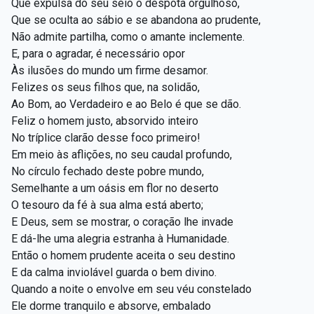
Que expulsa do seu seio o déspota orgulhoso,
Que se oculta ao sábio e se abandona ao prudente,
Não admite partilha, como o amante inclemente.
E, para o agradar, é necessário opor
Às ilusões do mundo um firme desamor.
Felizes os seus filhos que, na solidão,
Ao Bom, ao Verdadeiro e ao Belo é que se dão.
Feliz o homem justo, absorvido inteiro
No tríplice clarão desse foco primeiro!
Em meio às aflições, no seu caudal profundo,
No círculo fechado deste pobre mundo,
Semelhante a um oásis em flor no deserto
O tesouro da fé à sua alma está aberto;
E Deus, sem se mostrar, o coração lhe invade
E dá-lhe uma alegria estranha à Humanidade.
Então o homem prudente aceita o seu destino
E da calma inviolável guarda o bem divino.
Quando a noite o envolve em seu véu constelado
Ele dorme tranquilo e absorve, embalado