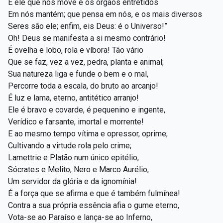
É ele que nos move e os órgãos entretidos
Em nós mantém; que pensa em nós, e os mais diversos
Seres são ele; enfim, eis Deus: é o Universo!”
Oh! Deus se manifesta a si mesmo contrário!
É ovelha e lobo, rola e víbora! Tão vário
Que se faz, vez a vez, pedra, planta e animal;
Sua natureza liga e funde o bem e o mal,
Percorre toda a escala, do bruto ao arcanjo!
É luz e lama, eterno, antitético arranjo!
Ele é bravo e covarde, é pequenino e ingente,
Verídico e farsante, imortal e morrente!
E ao mesmo tempo vítima e opressor, oprime;
Cultivando a virtude rola pelo crime;
Lamettrie e Platão num único epitélio,
Sócrates e Melito, Nero e Marco Aurélio,
Um servidor da glória e da ignomínia!
É a força que se afirma e que é também fulmínea!
Contra a sua própria essência afia o gume eterno,
Vota-se ao Paraíso e lança-se ao Inferno,