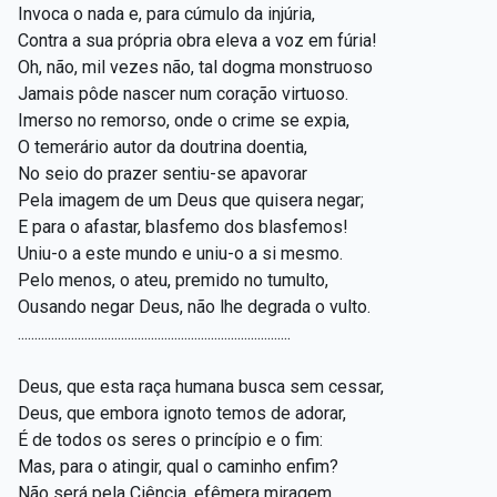
Invoca o nada e, para cúmulo da injúria,
Contra a sua própria obra eleva a voz em fúria!
Oh, não, mil vezes não, tal dogma monstruoso
Jamais pôde nascer num coração virtuoso.
Imerso no remorso, onde o crime se expia,
O temerário autor da doutrina doentia,
No seio do prazer sentiu-se apavorar
Pela imagem de um Deus que quisera negar;
E para o afastar, blasfemo dos blasfemos!
Uniu-o a este mundo e uniu-o a si mesmo.
Pelo menos, o ateu, premido no tumulto,
Ousando negar Deus, não lhe degrada o vulto.
..................................................................................
Deus, que esta raça humana busca sem cessar,
Deus, que embora ignoto temos de adorar,
É de todos os seres o princípio e o fim:
Mas, para o atingir, qual o caminho enfim?
Não será pela Ciência, efêmera miragem