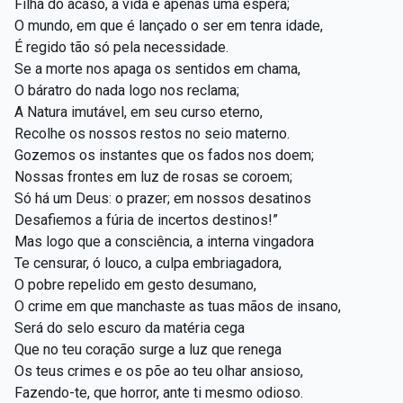
Filha do acaso, a vida é apenas uma espera;
O mundo, em que é lançado o ser em tenra idade,
É regido tão só pela necessidade.
Se a morte nos apaga os sentidos em chama,
O báratro do nada logo nos reclama;
A Natura imutável, em seu curso eterno,
Recolhe os nossos restos no seio materno.
Gozemos os instantes que os fados nos doem;
Nossas frontes em luz de rosas se coroem;
Só há um Deus: o prazer; em nossos desatinos
Desafiemos a fúria de incertos destinos!”
Mas logo que a consciência, a interna vingadora
Te censurar, ó louco, a culpa embriagadora,
O pobre repelido em gesto desumano,
O crime em que manchaste as tuas mãos de insano,
Será do selo escuro da matéria cega
Que no teu coração surge a luz que renega
Os teus crimes e os põe ao teu olhar ansioso,
Fazendo-te, que horror, ante ti mesmo odioso.