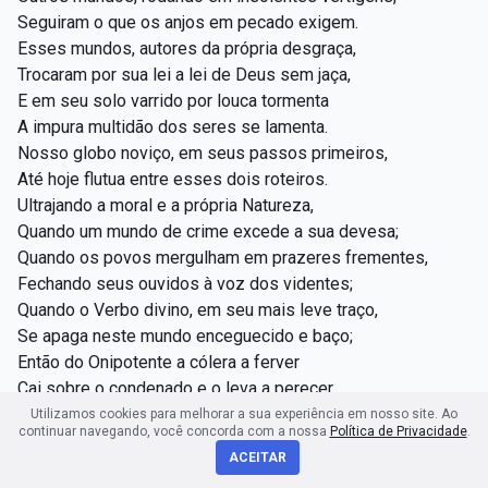
Seguiram o que os anjos em pecado exigem.
Esses mundos, autores da própria desgraça,
Trocaram por sua lei a lei de Deus sem jaça,
E em seu solo varrido por louca tormenta
A impura multidão dos seres se lamenta.
Nosso globo noviço, em seus passos primeiros,
Até hoje flutua entre esses dois roteiros.
Ultrajando a moral e a própria Natureza,
Quando um mundo de crime excede a sua devesa;
Quando os povos mergulham em prazeres frementes,
Fechando seus ouvidos à voz dos videntes;
Quando o Verbo divino, em seu mais leve traço,
Se apaga neste mundo enceguecido e baço;
Então do Onipotente a cólera a ferver
Cai sobre o condenado e o leva a perecer.
Arcanjos vingadores, com asas possantes
Utilizamos cookies para melhorar a sua experiência em nosso site. Ao
continuar navegando, você concorda com a nossa
Política de Privacidade
.
Batem a terra ímpia... e os mares ululantes
ACEITAR
Alteando enormes ondas sobrepassam as fragas