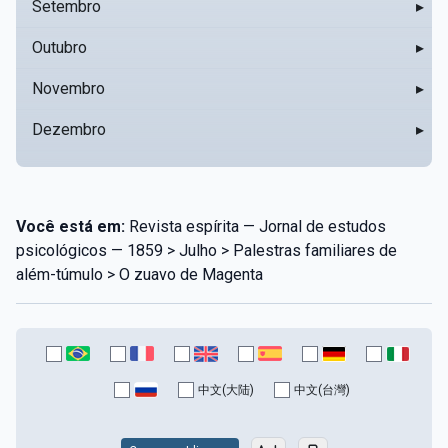
Setembro
▸
Outubro
▸
Novembro
▸
Dezembro
▸
Você está em:
Revista espírita — Jornal de estudos
psicológicos — 1859 > Julho > Palestras familiares de
além-túmulo > O zuavo de Magenta
中文(大陆)
中文(台灣)